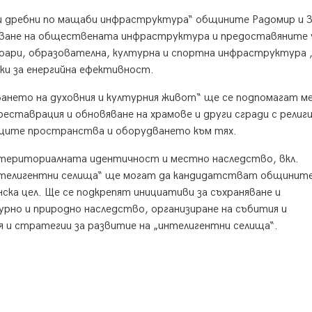
 и дребни по мащаби инфраструктура“ общините Радомир и 
яване на обществената инфраструктура и предоставяните у
оари, образователна, културна и спортна инфраструктура 
ки за енергийна ефективност.
зването на духовния и културния живот“ ще се подпомагат м
реставрация и обновяване на храмове и други сгради с религ
жащите пространства и оборудването към тях.
а териториалната идентичност и местно наследство, вкл.
нтелигентни селища“ ще могат да кандидатстват общините
ка цел. Ще се подкрепят инициативи за съхраняване и
рно и природно наследство, организиране на събития и
я и стратегии за развитие на „интелигентни селища“.