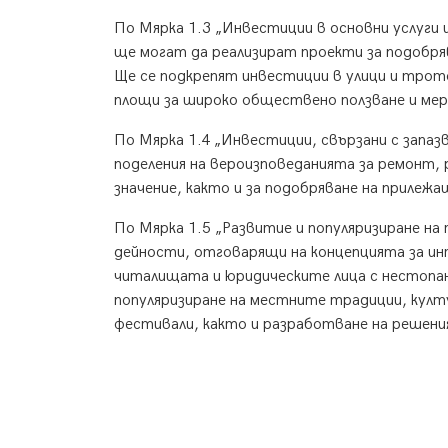
По Мярка 1.3 „Инвестиции в основни услуги
ще могат да реализират проекти за подобр
Ще се подкрепят инвестиции в улици и трот
площи за широко обществено ползване и мер
По Мярка 1.4 „Инвестиции, свързани с запа
поделения на вероизповеданията за ремонт, 
значение, както и за подобряване на приле
По Мярка 1.5 „Развитие и популяризиране н
дейности, отговарящи на концепцията за и
читалищата и юридическите лица с нестопанс
популяризиране на местните традиции, култу
фестивали, както и разработване на решени