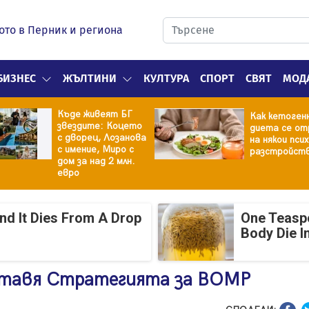
ото в Перник и региона
БИЗНЕС
ЖЪЛТИНИ
КУЛТУРА
СПОРТ
СВЯТ
МОД
Къде живеят БГ
Как кетоген
звездите: Коцето
диета се от
с дворец, Лозанова
на някои пси
с имение, Миро с
разстройст
дом за над 2 млн.
евро
And It Dies From A Drop
One Teasp
Body Die I
ставя Стратегията за ВОМР