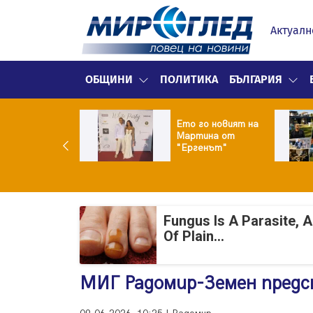
Актуалн
ОБЩИНИ
ПОЛИТИКА
БЪЛГАРИЯ
ики Кънчев се
Ето го новият на
веде тайно
Мартина от
о Геро
"Ергенът"
Fungus Is A Parasite, 
Of Plain...
МИГ Радомир-Земен пред