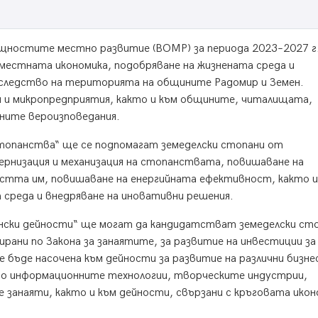
щностите местно развитие (ВОМР) за периода 2023–2027 г.
 местната икономика, подобряване на жизнената среда и
аследство на територията на общините Радомир и Земен.
и и микропредприятия, както и към общините, читалищата,
тните вероизповедания.
топанства“ ще се подпомагат земеделски стопани от
рнизация и механизация на стопанствата, повишаване на
тта им, повишаване на енергийната ефективност, както и
а среда и внедряване на иновативни решения.
нски дейности“ ще могат да кандидатстват земеделски сто
ирани по Закона за занаятите, за развитие на инвестиции за
бъде насочена към дейности за развитие на различни бизне
лно информационните технологии, творческите индустрии,
 занаяти, както и към дейности, свързани с кръговата икон