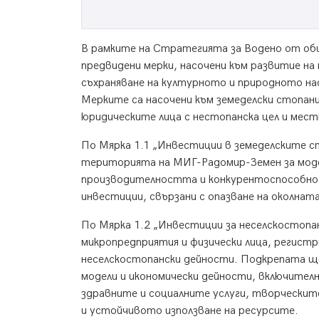
В рамките на Стратегията за Водено от об
предвидени мерки, насочени към развитие на
съхраняване на културното и природното н
Мерките са насочени към земеделски стопан
юридическите лица с нестопанска цел и мес
По Мярка 1.1 „Инвестиции в земеделските с
територията на МИГ-Радомир-Земен за моде
производителността и конкурентоспособнос
инвестиции, свързани с опазване на околнат
По Мярка 1.2 „Инвестиции за неселскостопа
микропредприятия и физически лица, регистр
неселскостопански дейности. Подкрепата ще 
модели и икономически дейности, включите
здравните и социалните услуги, творческите
и устойчивото използване на ресурсите.