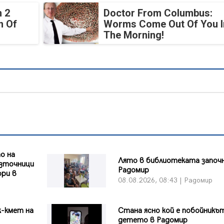
 2
Doctor From Columbus:
n Of
Worms Come Out Of You I
The Morning!
о на
Лято в библиотеката започн
източници
Радомир
ори в
08.08.2026, 08:43 | Радомир
к-кмет на
Стана ясно кой е побойникъ
детето в Радомир