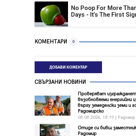
No Poop For More Than
Days - It's The First Sig
КОМЕНТАРИ
0
ДОБАВИ КОМЕНТАР
СВЪРЗАНИ НОВИНИ
Проверяват изгражданет
възобновяеми енергийни 
върху земеделски земи и г
Радомирско
08.08.2026, 18:19 | Радомир
Отиде си бивш заместни
Радомир