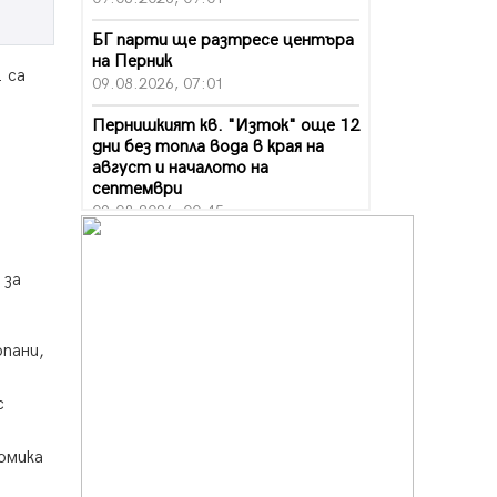
БГ парти ще разтресе центъра
на Перник
 са
09.08.2026, 07:01
Пернишкият кв. "Изток" още 12
дни без топла вода в края на
август и началото на
септември
09.08.2026, 00:45
Перник дава 20 млн. евро за
сметопочистване
 за
08.08.2026, 00:24
Феновете на "Миньор"
пани,
превземат Разлог
07.08.2026, 14:52
с
Ремонтът на ул. "Ален мак" в
Перник е в заключителен етап
омика
07.08.2026, 14:10