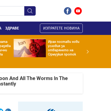
А
ЗДРАВЕ
ИЗПРАТЕТЕ НОВИНА
ната
Иран постави нови
разява
условия за
хични
отварянето на
ва
Ормузкия проток
oon And All The Worms In The
nstantly