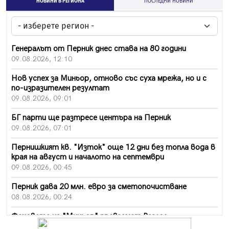
НОВИНИ В РЕГИОНА
ПОСЛЕДНИ НОВИНИ
Генералът от Перник днес става на 80 години
09.08.2026, 12:10
Нов успех за Миньор, отново със суха мрежа, но и с
по-изразителен резултат
09.08.2026, 09:01
БГ парти ще разтресе центъра на Перник
09.08.2026, 07:01
Пернишкият кв. "Изток" още 12 дни без топла вода в
края на август и началото на септември
09.08.2026, 00:45
Перник дава 20 млн. евро за сметопочистване
08.08.2026, 00:24
Феновете на "Миньор" превземат Разлог
07.08.2026, 14:52