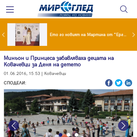
ики Кънчев се разведе тайно като Геро
Ето го новият на Мартина от "Ергенът"
Миньон и Принцеса забавляваха децата на
Ковачевци за Деня на детето
01.06.2016, 15:53 | Ковачевци
СПОДЕЛИ:
Previous
Next