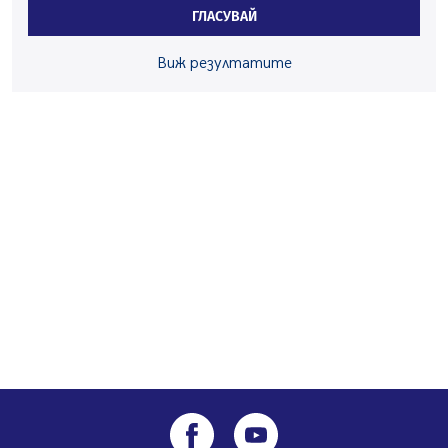
Перник
ГЛАСУВАЙ
06.08.2026, 07:51
Ето какви забавления ще има през август в Перник
Виж резултатите
06.08.2026, 00:48
Пернишки експерт за фишинг измамите:
Проверявайте съмнителните линкове в bezopasno.net
05.08.2026, 15:42