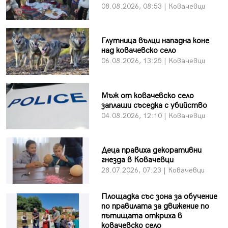
08.08.2026, 08:53 | Ковачевци
Глутница вълци нападна коне
над ковачевско село
06.08.2026, 13:25 | Ковачевци
Мъж от ковачевско село
заплаши съседка с убийство
04.08.2026, 12:10 | Ковачевци
Деца правиха декоративни
гнезда в Ковачевци
28.07.2026, 07:23 | Ковачевци
Площадка със зона за обучение
по правилата за движение по
пътищата откриха в
ковачевско село