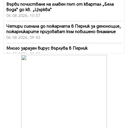
Върви почистване на главен път от квартал „Бела
вода“ до кв. „Църква“
06.08.2026, 10:57
Четири сигнала до пожарната в Перник за денонощие,
пожарникарите призовават към повишено внимание
06.08.2026, 09:43
Много заразен вирус върлува в Перник
06.08.2026, 09:28
Проверки за спазване правилата за пожарна
безопасност по време на жътвената кампания в
Перник
06.08.2026, 07:51
Ето какви забавления ще има през август в Перник
06.08.2026, 00:48
Пернишки експерт за фишинг измамите:
Проверявайте съмнителните линкове в bezopasno.net
05.08.2026, 15:42