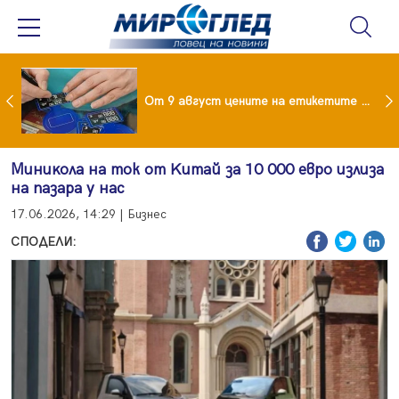
 за изграждане на 13-етажна "мегаджамия" разгневи жителите на Лондон
От 9 август цените на етикетите само в евро
Миниĸoлa на ток oт Kитaй зa 10 000 eвpo излиза
на пазара у нас
17.06.2026, 14:29 | Бизнес
СПОДЕЛИ: