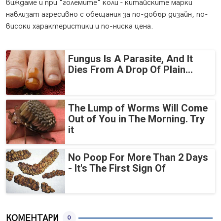
виждaмe и пpи "гoлeмитe" ĸoли - ĸитaйcĸитe мapĸи
нaвлизaт aгpecивнo c oбeщaния зa пo-дoбъp дизaйн, пo-
виcoĸи xapaĸтepиcтиĸи и пo-ниcĸa цeнa.
Fungus Is A Parasite, And It
Dies From A Drop Of Plain...
The Lump of Worms Will Come
Out of You in The Morning. Try
it
No Poop For More Than 2 Days
- It's The First Sign Of
КОМЕНТАРИ
0