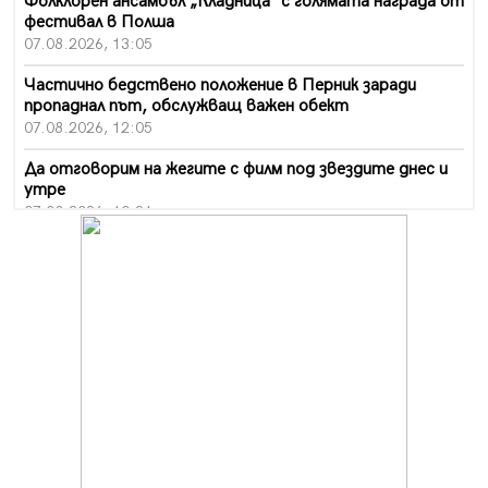
Фолклорен ансамбъл „Кладница“ с голямата награда от
фестивал в Полша
07.08.2026, 13:05
Частично бедствено положение в Перник заради
пропаднал път, обслужващ важен обект
07.08.2026, 12:05
Да отговорим на жегите с филм под звездите днес и
утре
07.08.2026, 10:21
Първите крачки в помощ на пенсионерите в Перник,
вече са факт
07.08.2026, 09:18
Пак ограничават камионите по магистралите в петък
и неделя. Ето обходните маршрути
07.08.2026, 07:55
Ето какво вдъхнови Здравка Евтимова за новата ѝ
книга
07.08.2026, 00:11