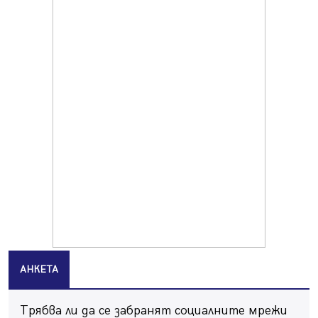
Продължава изграждането на нови паркоместа в
Перник
06.08.2026, 11:22
Върви почистване на главен път от квартал „Бела
вода“ до кв. „Църква“
06.08.2026, 10:57
Четири сигнала до пожарната в Перник за денонощие,
пожарникарите призовават към повишено внимание
06.08.2026, 09:43
Много заразен вирус върлува в Перник
06.08.2026, 09:28
Проверки за спазване правилата за пожарна
безопасност по време на жътвената кампания в
Перник
06.08.2026, 07:51
АНКЕТА
Ето какви забавления ще има през август в Перник
06.08.2026, 00:48
Трябва ли да се забранят социалните мрежи