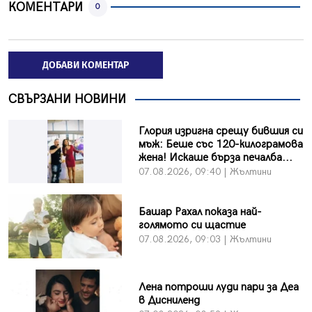
КОМЕНТАРИ
0
ДОБАВИ КОМЕНТАР
СВЪРЗАНИ НОВИНИ
Глория изригна срещу бившия си
мъж: Беше със 120-килограмова
жена! Искаше бърза печалба...
07.08.2026, 09:40 | Жълтини
Башар Рахал показа най-
голямото си щастие
07.08.2026, 09:03 | Жълтини
Лена потроши луди пари за Деа
в Дисниленд