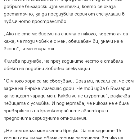
добрите български изпълнителки, което се оказа
достатъчно, за да предизвика серия от спекулации в
публичното пространство.
„Ако не сте ме видели на снимка с някого, където аз да
кажа, че този човек е с мен, обещавам ви, значи не е
вярно“, коментира тя.
Филева признава, че през годините често е ставала
обект на подобни любовни спекулации.
"С много хора са ме свързвали. Бога ми, писали са, че съм
гадже на Енрике Иглесиас дори. Че той идва в България
за концерт заради мен. Какви ли не щуротии", разказва
певицата с усмивка. И подчертава, че никога не е била
привърженик на краткотрайните авантюри и
предпочита сериозните отношения.
„Не съм имала мимолетни връзки. За последните 15
години съм имала двама-трима партньори всичко на