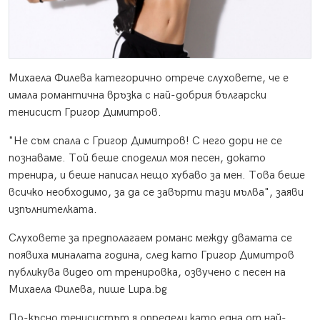
Михаела Филева категорично отрече слуховете, че е
имала романтична връзка с най-добрия български
тенисист Григор Димитров.
"Не съм спала с Григор Димитров! С него дори не се
познаваме. Той беше споделил моя песен, докато
тренира, и беше написал нещо хубаво за мен. Това беше
всичко необходимо, за да се завърти тази мълва", заяви
изпълнителката.
Слуховете за предполагаем романс между двамата се
появиха миналата година, след като Григор Димитров
публикува видео от тренировка, озвучено с песен на
Михаела Филева, пише Lupa.bg
По-късно тенисистът я определи като една от най-