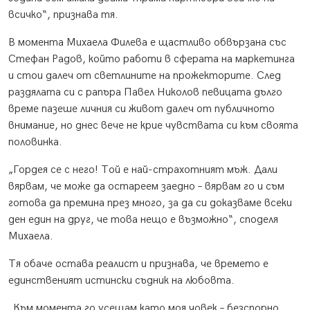
всичко“, признава тя.
В момента Михаела Филева е щастливо обвързана със
Стефан Радов, който работи в сферата на маркетинга
и стои далеч от светлините на прожекторите. След
раздялата си с рапъра Павел Николов певицата дълго
време пазеше личния си живот далеч от публичното
внимание, но днес вече не крие чувствата си към своята
половинка.
„Гордея се с него! Той е най-страхотният мъж. Дали
вярвам, че може да остареем заедно – вярвам го и съм
готова да премина през много, за да си доказваме всеки
ден един на друг, че това нещо е възможно“, споделя
Михаела.
Тя обаче остава реалист и признава, че времето е
единственият истински съдник на любовта.
„Към момента го усещам като моя човек – безспорно.