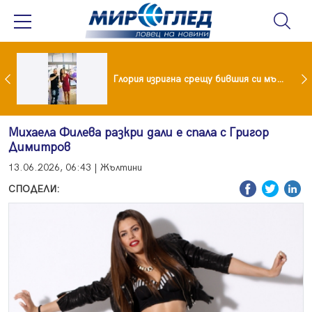
 и майка си построиха къща от 8000 стъклени бутилки
Глория изригна срещу бившия си мъж: Беше със 120-килограмова жена! Искаше бърза печалба...
Михаела Филева разкри дали е спала с Григор
Димитров
13.06.2026, 06:43 | Жълтини
СПОДЕЛИ: