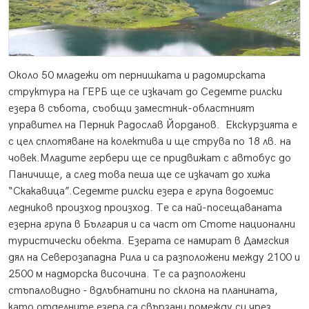
Около 50 младежи от пернишката и радомирската
структура на ГЕРБ ще се изкачат до Седемте рилски
езера в събота, съобщи заместник-областният
управител на Перник Радослав Йорданов. Екскурзията е
с цел сплотяване на колектива и ще струва по 18 лв. на
човек.
Младите гербери ще се придвижат с автобус до
Паничище, а след това пеша ще се изкачат до хижа
“Скакавица”.Седемте рилски езера е група водоемис
ледников произход произход. Те са най-посещаваната
езерна група в България и са част от Стоте национални
туристически обекта. Езерата се намират в Дамгския
дял на Северозападна Рила и са разположени между 2100 и
2500 м надморска височина. Те са разположени
стъпаловидно - вдлъбнатини по склона на планината,
като отделните езера са свързани помежду си чрез