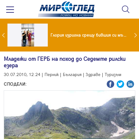
 и майка си построиха къща от 8000 стъклени бутилки
Глория изригна срещу бившия си мъж: Беше със 120-килограмова жена! Искаше бърза печалба...
Младежи от ГЕРБ на поход до Седемте рилски
езера
30.07.2010, 12:24 | Перник | България | Здраве | Туризъм
СПОДЕЛИ: