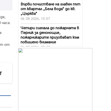
Върви почистване на главен път
от квартал „Бела вода“ до кв.
„Църква“
да,
06.08.2026, 10:57
 часа.
Четири сигнала до пожарната в
Перник за денонощие,
а
пожарникарите призовават към
повишено внимание
ат от
06.08.2026, 09:43
Много заразен вирус върлува в
Перник
06.08.2026, 09:28
f
Проверки за спазване правилата
за пожарна безопасност по
време на жътвената кампания в
Перник
06.08.2026, 07:51
Ето какви забавления ще има
през август в Перник