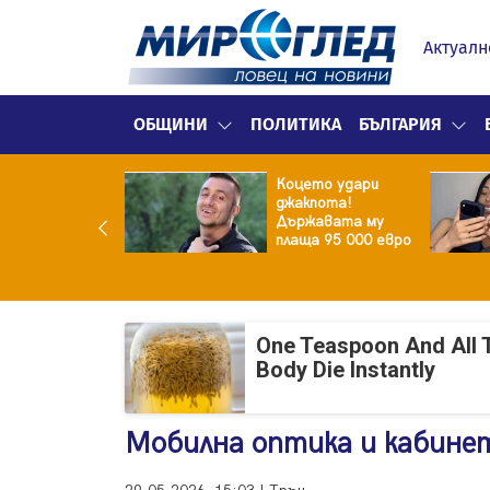
Актуалн
ОБЩИНИ
ПОЛИТИКА
БЪЛГАРИЯ
ина преди
Коцето удари
ята! Защо Саня
джакпота!
утлиева
Държавата му
дължава да
плаща 95 000 евро
чи за раздялата
ара?
One Teaspoon And All 
Body Die Instantly
Мобилна оптика и кабинет