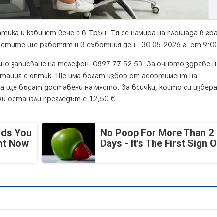
тика и кабинет вече е в Трън. Тя се намира
на площада в гра
тите ще работят и в съботния ден - 30.05.2026 г. от 9:00
о записване на телефон: 0897 77 52 53. За очното здраве н
тация с оптик. Ще има богат избор от асортимент на
ла ще бъдат доставени на място. За всички, които си избер
ки останали прегледът е 12,50 €.
ods You
No Poop For More Than 2
ght Now
Days - It's The First Sign O