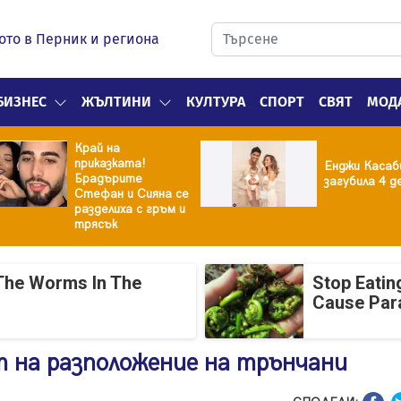
ото в Перник и региона
БИЗНЕС
ЖЪЛТИНИ
КУЛТУРА
СПОРТ
СВЯТ
МОД
Край на
приказката!
Енджи Касаб
Брадърите
загубила 4 д
Стефан и Сияна се
разделиха с гръм и
трясък
The Worms In The
Stop Eatin
Cause Par
 на разположение на трънчани