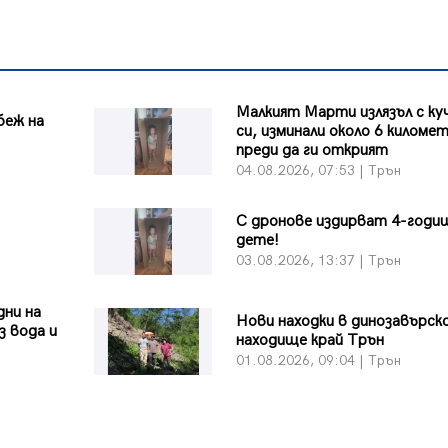
Малкият Марти излязъл с к
беж на
си, изминали около 6 киломе
преди да ги открият
04.08.2026, 07:53 | Трън
С дронове издирват 4-годи
дете!
03.08.2026, 13:37 | Трън
дни на
Нови находки в динозавърс
з вода и
находище край Трън
01.08.2026, 09:04 | Трън