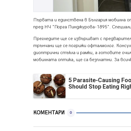
Първата и единствена в България мобилна оп
пред НЧ "Гюрга Пинджурова-1895". Специалис
Прегледите ще се извършват с предварителн
трънчани ще се погрижи офталмолог. Консул
диоптрични стъкла и рамки, а готовите очи
мобилната оптика, ще са безплатни. За всич
5 Parasite-Causing Fo
Should Stop Eating Ri
КОМЕНТАРИ
0