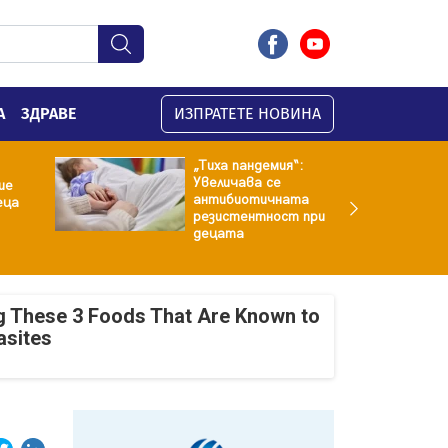
А
ЗДРАВЕ
ИЗПРАТЕТЕ НОВИНА
„Тиха пандемия“:
Увеличава се
ие
антибиотичната
еца
резистентност при
децата
g These 3 Foods That Are Known to
asites