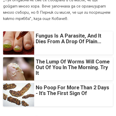
„Тук отдавна не сме се събирали и си мисля, че ще
дойдат много хора. Вече започнаха да се организират
много събори, но в Перник си мисля, че ще ги посрещнем
както трябва“, каза още Ковачев.
Fungus Is A Parasite, And It
Dies From A Drop Of Plain...
The Lump Of Worms Will Come
Out Of You In The Morning. Try
It
No Poop For More Than 2 Days
- It's The First Sign Of