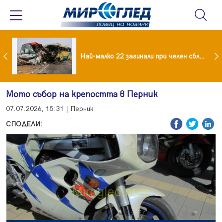
езидент: Искаме споразумение със САЩ , но без компромиси
Най-малко 22 загинали при челен сблъсък между два автобуса
Мото събор на крепостта в Перник
07.07.2026, 15:31 | Перник
СПОДЕЛИ: