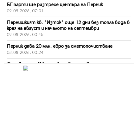
БГ парти ще разтресе центъра на Перник
09.08.2026, 07:01
Пернишкият кв. "Изток" още 12 дни без топла вода в
края на август и началото на септември
09.08.2026, 00:45
Перник дава 20 млн. евро за сметопочистване
08.08.2026, 00:24
Феновете на "Миньор" превземат Разлог
07.08.2026, 14:52
Ремонтът на ул. "Ален мак" в Перник е в заключителен
етап
07.08.2026, 14:10
Фолклорен ансамбъл „Кладница“ с голямата награда от
фестивал в Полша
07.08.2026, 13:05
Частично бедствено положение в Перник заради
пропаднал път, обслужващ важен обект