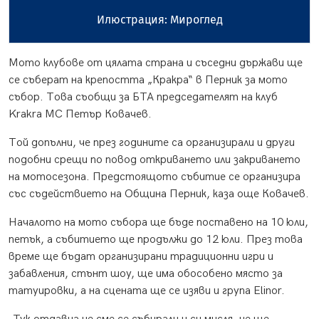
Илюстрация: Мироглед
Мото клубове от цялата страна и съседни държави ще
се съберат на крепостта „Кракра“ в Перник за мото
събор. Това съобщи за БТА председателят на клуб
Krakra MC Петър Ковачев.
Той допълни, че през годините са организирали и други
подобни срещи по повод откриването или закриването
на мотосезона. Предстоящото събитие се организира
със съдействието на Община Перник, каза още Ковачев.
Началото на мото събора ще бъде поставено на 10 юли,
петък, а събитието ще продължи до 12 юли. През това
време ще бъдат организирани традиционни игри и
забавления, стънт шоу, ще има обособено място за
татуировки, а на сцената ще се изяви и група Elinor.