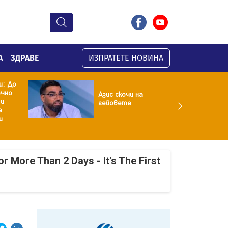
А
ЗДРАВЕ
ИЗПРАТЕТЕ НОВИНА
и: До
ечно
Азис скочи на
 и
гейовете
а
и
r More Than 2 Days - It's The First