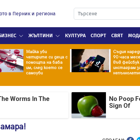
ото в Перник и региона
БИЗНЕС
ЖЪЛТИНИ
КУЛТУРА
СПОРТ
СВЯТ
МОД
Майка уби
Съдия наред
четирите си деца с
90 часа мес
помощта на баба
във фейсбук
им, след което се
инстаграм з
самоуби
непълнолетн
The Worms In The
No Poop Fo
Sign Of
амара!