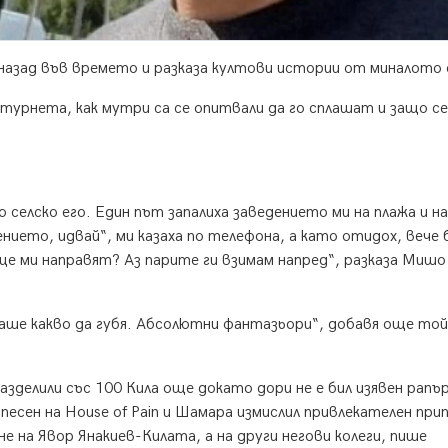
азад във времето и разказа култови истории от миналото 
турнета, как мутри са се опитвали да го сплашат и защо се
 селско его. Един път запалиха заведението ми на плажа и н
ението, идвай“, ми казаха по телефона, а като отидох, вече 
 ще ми направят? Аз парите ги взимам напред“, разказа Мишо
маше какво да губя. Абсолютни фантазьори“, добавя още той
азделили със 100 Кила още докато дори не е бил изявен рапър
песен на House of Pain и Шамара измислил привлекателен прип
е на Явор Янакиев-Килата, а на други негови колеги, пише