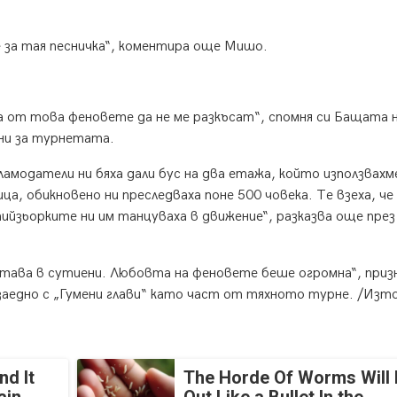
 за тая песничка“, коментира още Мишо.
ха от това феновете да не ме разкъсат“, спомня си Бащата 
ени за турнетата.
амодатели ни бяха дали бус на два етажа, който използвахм
а, обикновено ни преследваха поне 500 човека. Те взеха, че
тийзьорките ни им танцуваха в движение“, разказва още през
става в сутиени. Любовта на феновете беше огромна“, приз
заедно с „Гумени глави“ като част от тяхното турне. /Изто
nd It
The Horde Of Worms Will 