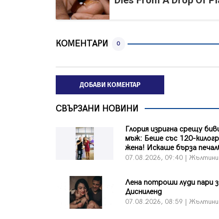
Dies From A Drop Of Pla
КОМЕНТАРИ
0
ДОБАВИ КОМЕНТАР
СВЪРЗАНИ НОВИНИ
Глория изригна срещу бив
мъж: Беше със 120-килог
жена! Искаше бърза печалб
07.08.2026, 09:40 | Жълтини
Лена потроши луди пари з
Дисниленд
07.08.2026, 08:59 | Жълтини