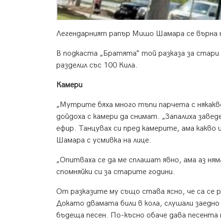
Легендарният рапър Мишо Шамара се върна н
В подкаста „Братята“ той разказа за стари 
разделил със 100 Кила.
Камери
„Мутрите бяха много тъпи парчета с някакво
дойдоха с камери да снимат. „Запалиха завед
ефир. Танцувах си пред камерите, ама какво
Шамара с усмивка на лице.
„Опитваха се да ме сплашат явно, ама аз ня
спомняйки си за старите години.
От разказите му също става ясно, че са се р
Докато двамата били в кола, слушали заедно 
бъдеща песен. По-късно обаче дава песента н