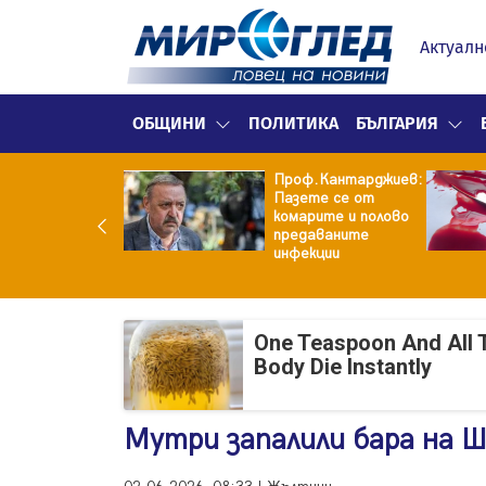
Актуалн
ОБЩИНИ
ПОЛИТИКА
БЪЛГАРИЯ
рия изригна
Проф.Кантарджиев:
щу бившия си
Пазете се от
: Беше със 120-
комарите и полово
ограмова жена!
предаваните
аше бърза
инфекции
алба...
One Teaspoon And All 
Body Die Instantly
Мутри запалили бара на Ш