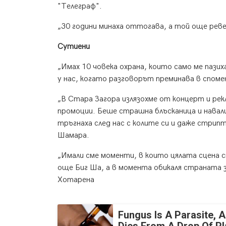
"Телеграф".
„30 години минаха оттогава, а той още реве
Сутиени
„Имах 10 човека охрана, които само ме пази
у нас, когато разговорът преминава в спом
„В Стара Загора излязохме от концерт и рекл
промоции. Беше страшна блъсканица и навалиц
тръгнаха след нас с колите си и даже стрип
Шамара.
„Имали сме моменти, в които цялата сцена 
още Биг Ша, а в момента обикаля страната 
Хотарена
Fungus Is A Parasite, A