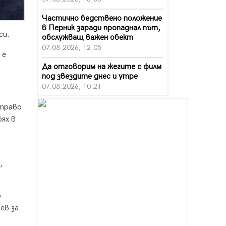
Частично бедствено положение
в Перник заради пропаднал път,
си.
обслужващ важен обект
07.08.2026, 12:05
 е
Да отговорим на жегите с филм
под звездите днес и утре
07.08.2026, 10:21
Първите крачки в помощ на
аправо
пенсионерите в Перник, вече са
бях в
факт
07.08.2026, 09:18
Пак ограничават камионите по
магистралите в петък и неделя.
,
Ето обходните маршрути
07.08.2026, 07:55
.
Ето какво вдъхнови Здравка
ев за
Евтимова за новата ѝ книга
07.08.2026, 00:11