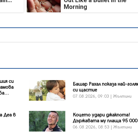
in...
Out Like a Bullet In the
Morning
шия си
Башар Рахал показа най-гол
рамова
си щастие
а...
07.08.2026, 09:03 | Жълтини
а Деа в
Коцето удари джакпота!
Държавата му плаща 95 000
06.08.2026, 08:53 | Жълтини