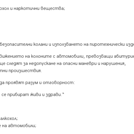
кохол и наркотични вещества;
безопасителни колани и използването на пиротехнически изд
движението на колоните с автомобили, превозващи абитури
е следят за недопускане на опасни маневри и нарушения,
тни произшествия.
да проявят разум и отговорност:
 се прибират живи и здрави.“
алкохол;
е на автомобили;