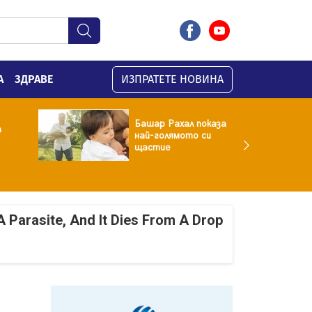
А
ЗДРАВЕ
ИЗПРАТЕТЕ НОВИНА
Башар Рахал показа
а
най-голямото си
щастие
A Parasite, And It Dies From A Drop