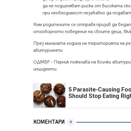
да не подценяват риска от високата ск
при необходимост незабавно да подават
Към родителите се отправя призив да бъдат
отговорното поведение на своите деца, вкл
През миналата година на територията на ре
абитуриенти
ОДМВР – Перник пожелава на всички абитури
инциденти.
5 Parasite-Causing Fo
Should Stop Eating Ri
КОМЕНТАРИ
0