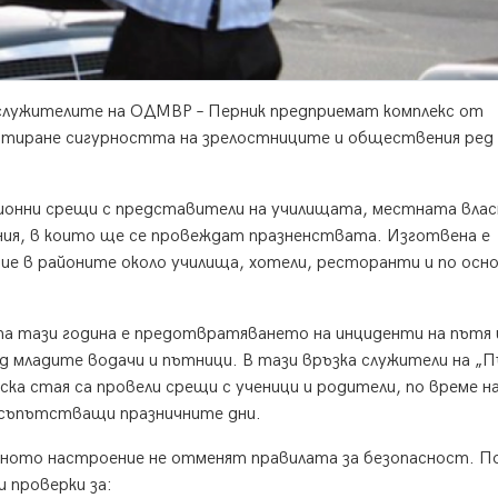
служителите на ОДМВР – Перник предприемат комплекс от
антиране сигурността на зрелостниците и обществения ред
ционни срещи с представители на училищата, местната вла
ния, в които ще се провеждат празненствата. Изготвена е
вие в районите около училища, хотели, ресторанти и по осн
а тази година е предотвратяването на инциденти на пътя 
д младите водачи и пътници. В тази връзка служители на „
ка стая са провели срещи с ученици и родители, по време н
 съпътстващи празничните дни.
ното настроение не отменят правилата за безопасност. П
 проверки за: