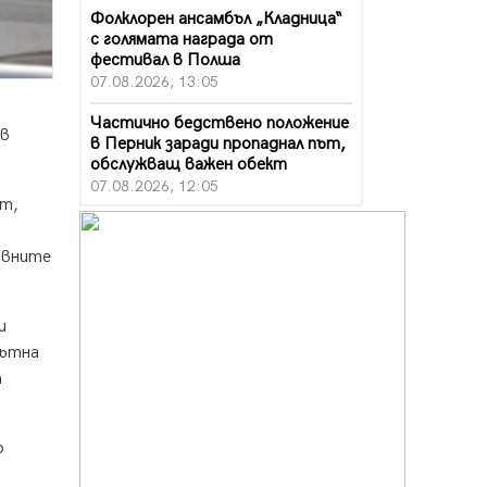
Фолклорен ансамбъл „Кладница“
с голямата награда от
фестивал в Полша
07.08.2026, 13:05
Частично бедствено положение
 в
в Перник заради пропаднал път,
обслужващ важен обект
07.08.2026, 12:05
ст,
Да отговорим на жегите с филм
под звездите днес и утре
овните
07.08.2026, 10:21
Първите крачки в помощ на
и
пенсионерите в Перник, вече са
факт
Пътна
07.08.2026, 09:18
а
Пак ограничават камионите по
магистралите в петък и неделя.
о
Ето обходните маршрути
07.08.2026, 07:55