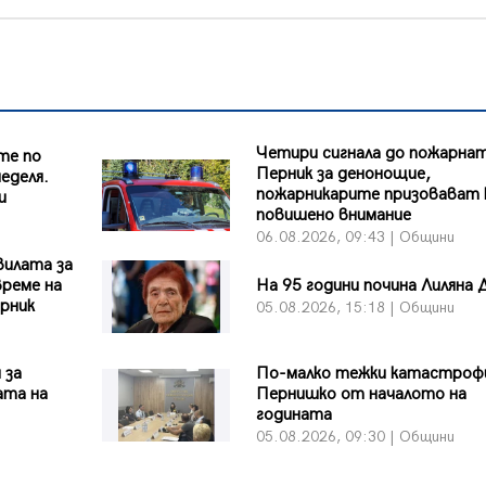
Четири сигнала до пожарнат
те по
Перник за денонощие,
еделя.
пожарникарите призовават 
и
повишено внимание
06.08.2026, 09:43 | Общини
вилата за
време на
На 95 години почина Лиляна 
рник
05.08.2026, 15:18 | Общини
 за
По-малко тежки катастроф
ата на
Пернишко от началото на
годината
05.08.2026, 09:30 | Общини