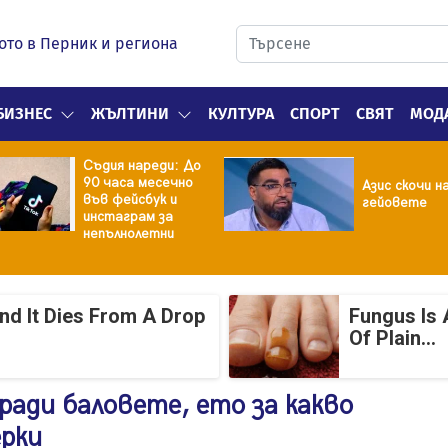
ото в Перник и региона
БИЗНЕС
ЖЪЛТИНИ
КУЛТУРА
СПОРТ
СВЯТ
МОД
Съдия нареди: До
90 часа месечно
Азис скочи н
във фейсбук и
гейовете
инстаграм за
непълнолетни
And It Dies From A Drop
Fungus Is 
Of Plain...
ради баловете, ето за какво
ерки