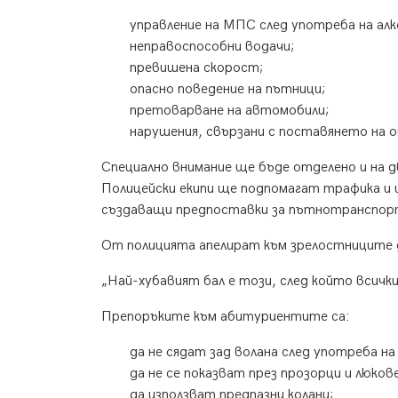
управление на МПС след употреба на ал
неправоспособни водачи;
превишена скорост;
опасно поведение на пътници;
претоварване на автомобили;
нарушения, свързани с поставянето на о
Специално внимание ще бъде отделено и на 
Полицейски екипи ще подпомагат трафика и щ
създаващи предпоставки за пътнотранспор
От полицията апелират към зрелостниците 
„Най-хубавият бал е този, след който всички
Препоръките към абитуриентите са:
да не сядат зад волана след употреба на 
да не се показват през прозорци и люков
да използват предпазни колани;