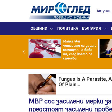
Актуалн
ОБЩИНИ
ПОЛИТИКА
БЪЛГАРИЯ
ф.Кантарджиев:
Майка уби
ете се от
четирите си деца с
арите и полово
помощта на баба
даваните
им, след което се
екции
самоуби
Fungus Is A Parasite, 
Of Plain...
МВР със засилени мерки за
предстоят засилени пров