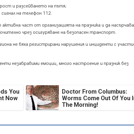
орост и разсейването на пътя;
 сигнал на телефон 112.
 активна част от организацията на празника и да насърчав
ючително чрез осигуряване на безопасен транспорт.
гиона не бяха регистрирани нарушения и инциденти с участ
енти незабравими емоции, много настроение и празник без
ods You
Doctor From Columbus:
ght Now
Worms Come Out Of You I
The Morning!