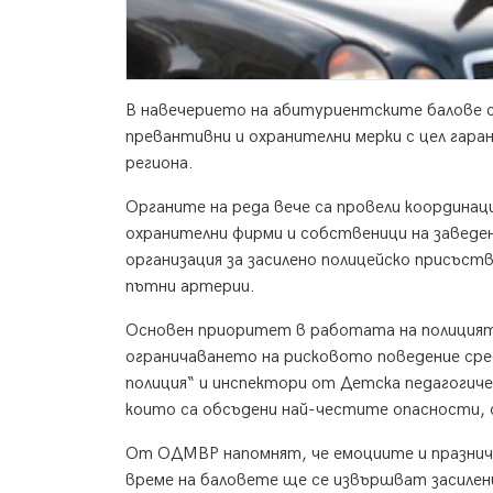
В навечерието на абитуриентските балове 
превантивни и охранителни мерки с цел гар
региона.
Органите на реда вече са провели координа
охранителни фирми и собственици на заведе
организация за засилено полицейско присъст
пътни артерии.
Основен приоритет в работата на полицият
ограничаването на рисковото поведение сре
полиция“ и инспектори от Детска педагогичес
които са обсъдени най-честите опасности,
От ОДМВР напомнят, че емоциите и празнич
време на баловете ще се извършват засилени