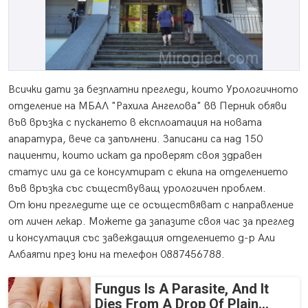
Всички дати за безплатни прегледи, които Урологичното
отделение на МБАЛ "Рахила Ангелова" вв Перник обяви
във връзка с пускането в експлоатация на новата
апаратура, вече са запълнени. Записани са над 150
пациенти, които искат да проверят своя здравен
статус или да се консултират с екипа на отделението
във връзка със съществуващ урологичен проблем.
От юни прегледите ще се осъществяват с направление
от личен лекар. Можете да запазите своя час за преглед
и консултация със завеждащия отделението д-р Али
Албаяти през юни на телефон 0887456788.
Fungus Is A Parasite, And It
Dies From A Drop Of Plain...