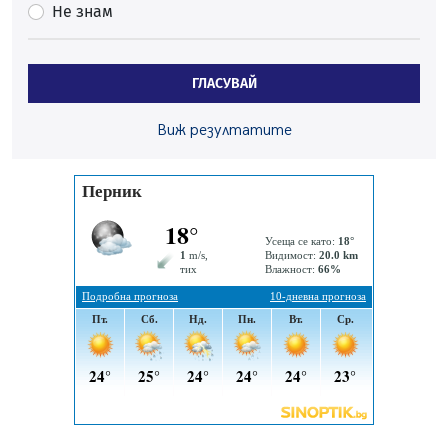
Не знам
05.08.2026, 10:00
По-малко тежки катастрофи в Пернишко от
началото на годината
ГЛАСУВАЙ
05.08.2026, 09:30
Здравният министър Катя Ивкова и депутата от
Виж резултатите
Перник Мартин Жлябинков обходиха здравни
заведения в Перник
05.08.2026, 09:06
Извънредният и пълномощен посланик на Иран на
посещение в музея в Перник
05.08.2026, 09:02
Млади мъже от Перник в инициатива „Перник
подкрепя своите пенсионери“
05.08.2026, 08:57