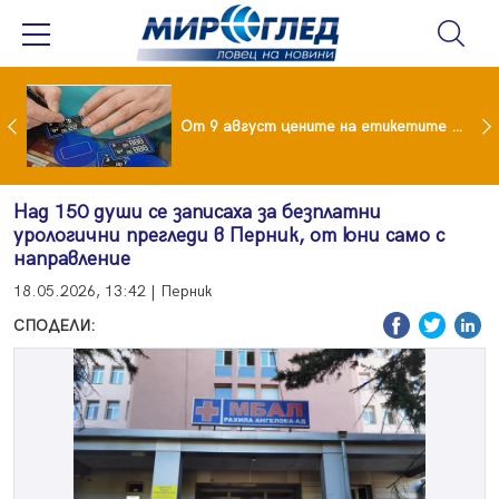
 за изграждане на 13-етажна "мегаджамия" разгневи жителите на Лондон
От 9 август цените на етикетите само в евро
Над 150 души се записаха за безплатни
урологични прегледи в Перник, от юни само с
направление
18.05.2026, 13:42 | Перник
СПОДЕЛИ: