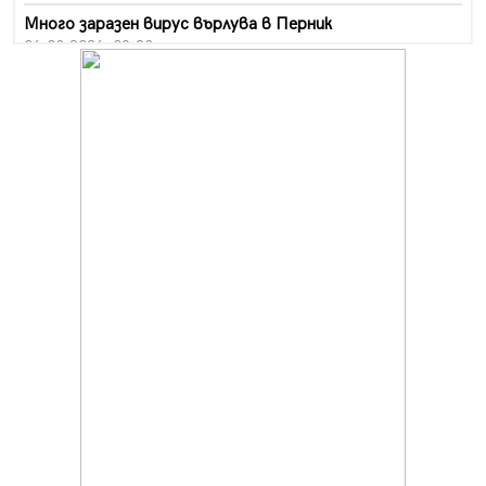
Много заразен вирус върлува в Перник
06.08.2026, 09:28
Проверки за спазване правилата за пожарна
безопасност по време на жътвената кампания в
Перник
06.08.2026, 07:51
Ето какви забавления ще има през август в Перник
06.08.2026, 00:48
Пернишки експерт за фишинг измамите:
Проверявайте съмнителните линкове в bezopasno.net
05.08.2026, 15:42
На 95 години почина Лиляна Десова
05.08.2026, 15:18
Радев: Работи се активно за запазването на
средствата по Плана за справедлив преход за
въглищните райони
05.08.2026, 14:57