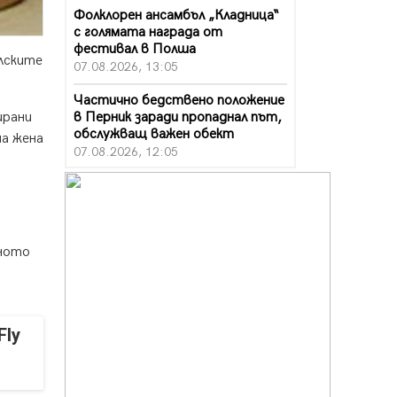
Фолклорен ансамбъл „Кладница“
с голямата награда от
фестивал в Полша
олските
07.08.2026, 13:05
Частично бедствено положение
в Перник заради пропаднал път,
ирани
обслужващ важен обект
на жена
07.08.2026, 12:05
Да отговорим на жегите с филм
под звездите днес и утре
07.08.2026, 10:21
бното
Първите крачки в помощ на
пенсионерите в Перник, вече са
факт
07.08.2026, 09:18
Fly
Пак ограничават камионите по
магистралите в петък и неделя.
Ето обходните маршрути
07.08.2026, 07:55