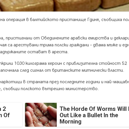
абна операция в балтийското пристанище Гдиня, съобщиха п
а, пристигнали от Обединените арабски емирства и деклар
ая са арестувани трима полски граждани – двама мъже и ед
 задържаните остават в ареста.
крили 1030 килограма хероин с приблизителна стойност 52
 започнала след сигнал от британските митнически власти.
 наркотици в страната през последните години и най-маща
тие, съобщи полското вътрешно министерство.
 2
The Horde Of Worms Will 
n Of
Out Like a Bullet In the
Morning