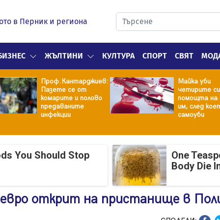
ото в Перник и региона
БИЗНЕС
ЖЪЛТИНИ
КУЛТУРА
СПОРТ
СВЯТ
МОД
Проф.Кантарджиев:
Майка уби
Пазете се от
четирите си
комарите и полово
помощта на 
предаваните
им, след кое
инфекции
самоуби
ods You Should Stop
One Teasp
Body Die I
. евро открит на пристанище в По