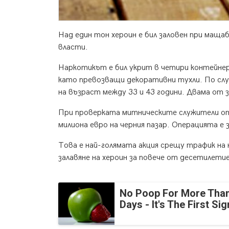
Над един тон хероин е бил заловен при мащ
власти.
Наркотикът е бил укрит в четири контейнер
като превозващи декоративни тухли. По случ
на възраст между 33 и 43 години. Двама от
При проверката митническите служители от
милиона евро на черния пазар. Операцията е
Това е най-голямата акция срещу трафик на
залавяне на хероин за повече от десетиле
No Poop For More Than
Days - It's The First Sig