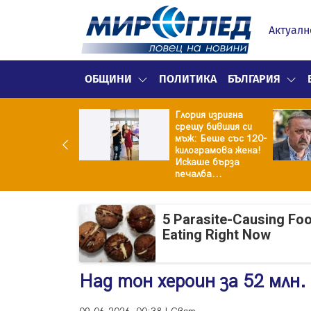
Актуалн
ОБЩИНИ
ПОЛИТИКА
БЪЛГАРИЯ
Глория изригна
ия и майка си
срещу бившия си
троиха къща от
мъж: Беше със 120-
0 стъклени
килограмова жена!
илки
Искаше бърза
печалба...
5 Parasite-Causing Fo
Eating Right Now
Над тон хероин за 52 млн