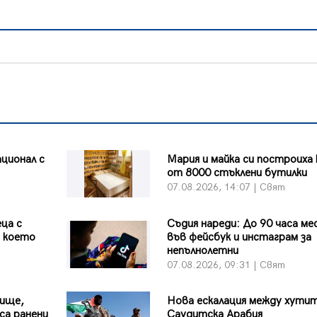
ционал с
Мария и майка си построиха
от 8000 стъклени бутилки
07.08.2026, 14:07 | Свят
ца с
Съдия нареди: До 90 часа ме
д което
във фейсбук и инстаграм за
непълнолетни
07.08.2026, 09:31 | Свят
лище,
Нова ескалация между хутит
са ранени
Саудитска Арабия