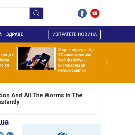
А
ЗДРАВЕ
ИЗПРАТЕТЕ НОВИНА
Съдия нареди: До
 деца с
90 часа месечно
баба
във фейсбук и
то се
инстаграм за
непълнолетни
oon And All The Worms In The
nstantly
лша