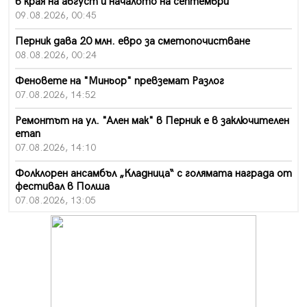
в края на август и началото на септември
09.08.2026, 00:45
Перник дава 20 млн. евро за сметопочистване
08.08.2026, 00:24
Феновете на "Миньор" превземат Разлог
07.08.2026, 14:52
Ремонтът на ул. "Ален мак" в Перник е в заключителен
етап
07.08.2026, 14:10
Фолклорен ансамбъл „Кладница“ с голямата награда от
фестивал в Полша
07.08.2026, 13:05
Частично бедствено положение в Перник заради
пропаднал път, обслужващ важен обект
07.08.2026, 12:05
Да отговорим на жегите с филм под звездите днес и
утре
07.08.2026, 10:21