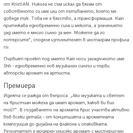
от KristIAN. Никога не съм искал да бягам от
собственото си име или от пътуването, което ме
доведе тук. Това не е бягство, а трансформация. Kain
притежава едновременно сила и мекота, а значението
зад името е много силно за мен. Можете да го
потърсите“, споделя изпълнителят в инстаграм профила
си.
Първият проект под името Kain носи загадъчното име
Shh – едновременно нов музикален сингъл и първи
авторски аромат на артиста.
Премиера
Идеята се ражда от въпроса: „Ако музиката и светът
на Кристиан можеха да имат аромат, какъв би бил
той?“. В създаването на аромата Крис участва активно
във всеки детайл – от концепцията и ароматната
композиция до дизайна на флакона и опаковката.
Резултатът е модерен унисекс аромат с мистериозен