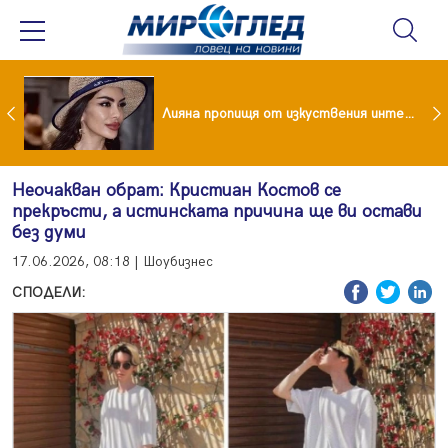
Популярен риалити герой заряза жена си заради друга
Лияна пропищя от изкуствения интелект
Неочакван обрат: Кристиан Костов се
прекръсти, а истинската причина ще ви остави
без думи
17.06.2026, 08:18 | Шоубизнес
СПОДЕЛИ: