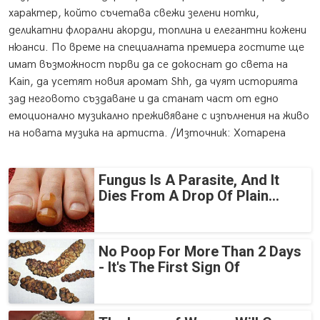
характер, който съчетава свежи зелени нотки,
деликатни флорални акорди, топлина и елегантни кожени
нюанси. По време на специалната премиера гостите ще
имат възможност първи да се докоснат до света на
Kain, да усетят новия аромат Shh, да чуят историята
зад неговото създаване и да станат част от едно
емоционално музикално преживяване с изпълнения на живо
на новата музика на артиста. /Източник: Хотарена
Fungus Is A Parasite, And It
Dies From A Drop Of Plain...
No Poop For More Than 2 Days
- It's The First Sign Of