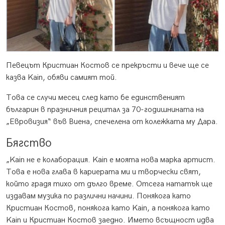
Певецът Кристиан Костов се прекръсти и вече ще се
казва Kain, обяви самият той.
Това се случи месец след като бе единственият
българин в празничния рецитал за 70-годишнината на
„Евровизия“ във Виена, спечелена от колежката му Дара.
Бягство
„Kain не е колаборация. Kain е моята нова марка артист.
Това е нова глава в кариерата ми и творчески свят,
който градя тихо от дълго време. Отсега нататък ще
издавам музика по различни начини. Понякога като
Кристиан Костов, понякога като Kain, а понякога като
Kain и Кристиан Костов заедно. Името всъщност идва