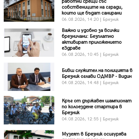
работни срещи със
собствениците на сгради,
които ще бъдат санирани
06.08.2026, 14:20 | Брезник
Важно и удобно за всички
брезничани: Безплатно
активират приложението
еЗдраве
06.08.2026, 10:45 | Брезник
Бивш служител на полицията в
Брезник оглави ОДМВР - Видин
04.08.2026, 14:48 | Брезник
Кръг от държавен шампионат
по колоездене стартира в
Брезник
04.08.2026, 12:55 | Брезник
Музеят в Брезник осигурява