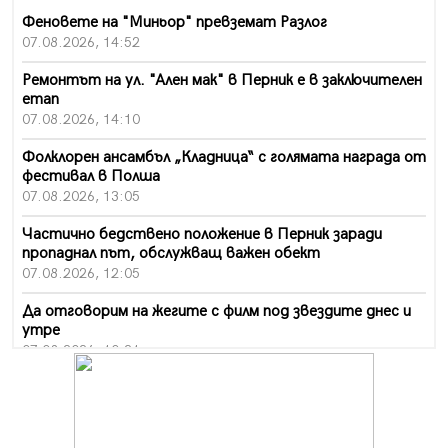
Феновете на "Миньор" превземат Разлог
07.08.2026, 14:52
Ремонтът на ул. "Ален мак" в Перник е в заключителен
етап
07.08.2026, 14:10
Фолклорен ансамбъл „Кладница“ с голямата награда от
фестивал в Полша
07.08.2026, 13:05
Частично бедствено положение в Перник заради
пропаднал път, обслужващ важен обект
07.08.2026, 12:05
Да отговорим на жегите с филм под звездите днес и
утре
07.08.2026, 10:21
Първите крачки в помощ на пенсионерите в Перник,
вече са факт
07.08.2026, 09:18