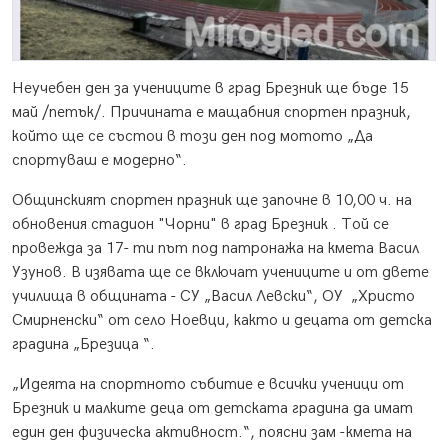
Неучебен ден за учениците в град Брезник ще бъде 15
май /петък/. Причината е мащабния спортен празник,
който ще се състои в този ден под мотото „Да
спортуваш е модерно“.
Общинският спортен празник ще започне в 10,00 ч. на
обновения стадион "Чорни" в град Брезник . Той се
провежда за 17- ти път под патронажа на кмета Васил
Узунов. В изявата ще се включат учениците и от двете
училища в общината - СУ „Васил Левски“, ОУ „Христо
Смирненски“ от село Ноевци, както и децата от детска
градина „Брезица “.
„Идеята на спортното събитие е всички ученици от
Брезник и малките деца от детската градина да имат
един ден физическа активност.“, поясни зам -кмета на