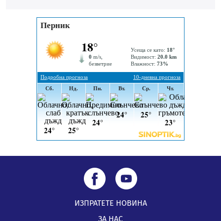
„Топлофикация Перник“ напредва с дигитализацията
на отчетния процес
05.08.2026, 11:48
Радев: Работи се усилено за спасяване на средствата
по Плана за справедлив преход за Стара Загора,
Кюстендил и Перник
05.08.2026, 11:34
ИЗПРАТЕТЕ НОВИНА
ЗА НАС