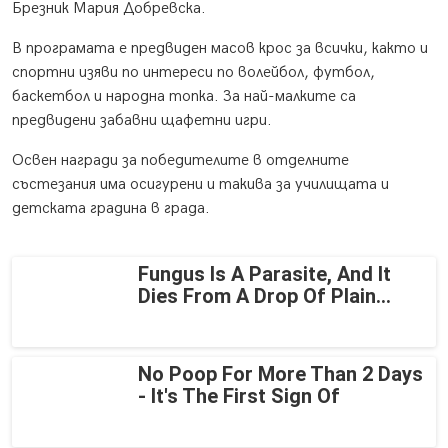
Брезник Мария Добревска.
В програмата е предвиден масов крос за всички, както и
спортни изяви по интереси по волейбол, футбол,
баскетбол и народна топка. За най-малките са
предвидени забавни щафетни игри.
Освен награди за победителите в отделните
състезания има осигурени и такива за училищата и
детската градина в града.
Fungus Is A Parasite, And It
Dies From A Drop Of Plain...
No Poop For More Than 2 Days
- It's The First Sign Of