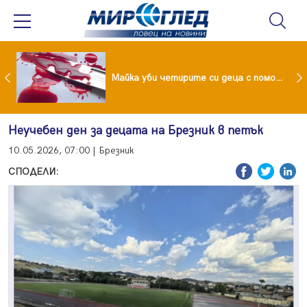
Проф.Кантарджиев: Пазете се от комарите и полово предаваните инфекции
Майка уби четирите си деца с помощта на баба им, след което се самоуби
Неучебен ден за децата на Брезник в петък
10.05.2026, 07:00 | Брезник
СПОДЕЛИ: