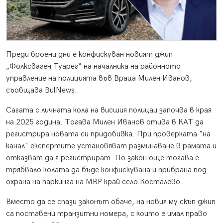
Преди броени дни е конфискуван новият джип
„Фолксваген Туарег“ на началника на районното
управление на полицията във Враца Милен Иванов,
съобщава BulNews.
Сагата с личната кола на висшия полицаи започва в края
на 2025 година. Тогава Милен Иванов отива в КАТ да
регистрира новата си придобивка. При проверката "на
канал" експертите установяват разминаване в рамата и
отказват да я регистрират. По закон още тогава е
трябвало колата да бъде конфискувана и прибрана под
охрана на паркинга на МВР край село Косталево.
Вместо да се спази законът обаче, на новия му скъп джип
са поставени транзитни номера, с които е имал право