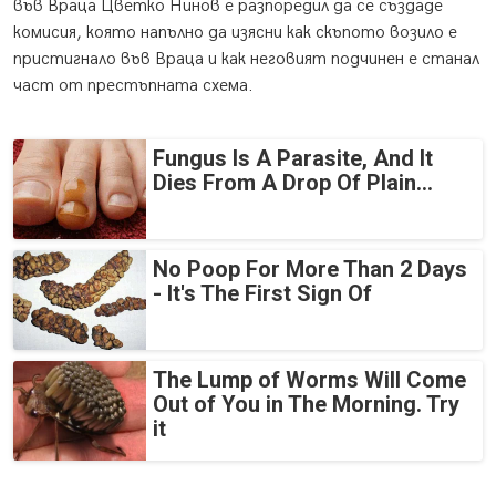
във Враца Цветко Нинов е разпоредил да се създаде
комисия, която напълно да изясни как скъпото возило е
пристигнало във Враца и как неговият подчинен е станал
част от престъпната схема.
Fungus Is A Parasite, And It
Dies From A Drop Of Plain...
No Poop For More Than 2 Days
- It's The First Sign Of
The Lump of Worms Will Come
Out of You in The Morning. Try
it