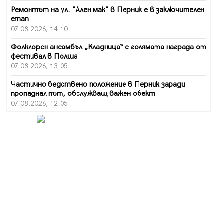
Ремонтът на ул. "Ален мак" в Перник е в заключителен
етап
07.08.2026, 14:10
Фолклорен ансамбъл „Кладница“ с голямата награда от
фестивал в Полша
07.08.2026, 13:05
Частично бедствено положение в Перник заради
пропаднал път, обслужващ важен обект
07.08.2026, 12:05
Да отговорим на жегите с филм под звездите днес и
утре
07.08.2026, 10:21
Първите крачки в помощ на пенсионерите в Перник,
вече са факт
07.08.2026, 09:18
Пак ограничават камионите по магистралите в петък
и неделя. Ето обходните маршрути
07.08.2026, 07:55