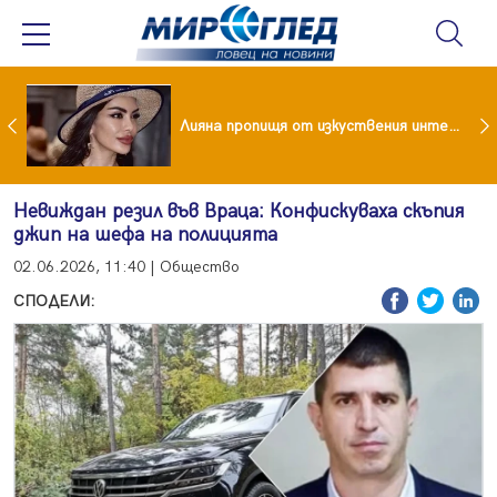
Популярен риалити герой заряза жена си заради друга
Лияна пропищя от изкуствения интелект
Невиждан резил във Враца: Конфискуваха скъпия
джип на шефа на полицията
02.06.2026, 11:40 | Общество
СПОДЕЛИ: