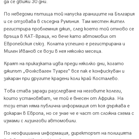
да се движи 30 дни.
По неведоми пътища той напуска границите на България
и се отзовава в съседна Румъния. Там местен жител
регистрира проблемния джип, след което той отново се
връща в КАТ-Враца, но вече като автомобил от
Европейския съюз. Колата успешно е регистрирана и
Милен Иванов се вози в нея няколко месеца.
Краят на приказката идва преди няколко дни, когато
джипът „Фолксваген Туарег“ все пак е конфискуван и
закаран при другите крадени коли край Косталево.
Това става заради разследване на неговите колеги,
които установяват, че той е внесен от Африка. На
този етап няма публична информация от коя държава е
докаран в Европа, но се знае че е част от сложна схема с
измами с лизингови автомобили.
По неофициална информация, директорът на полицията