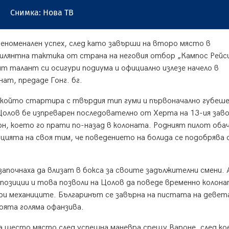
Снимка: Нова ТВ
еноменален успех, след като завърши на второ място в
рилянтна тактика от страна на неговия отбор „Кампос Рейси
т талант си осигури подиума и официално излезе начело в
ат, предаде Гонг. бг.
 който стартира с твърдия тип гуми и първоначално губеш
Цолов бе изпреварен последователно от Херта на 13-ия заво
н, което го прати по-назад в колоната. Родният пилот оба
нцията на своя тим, че поведението на болида се подобрява 
почнаха да влизат в бокса за своите задължителни смени. 
позиции и това позволи на Цолов да поведе временно колона
 при механиците. Българинът се завърна на пистата на девет
воята голяма офанзива.
на шесто място след успешна маневра срещу Вароне, след к