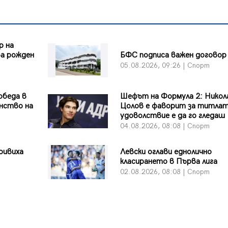
р на
ва рожден
БФC подписа важен договор
05.08.2026, 09:26 | Спорт
обеда в
Шефът на Формула 2: Никол
инство на
Цолов е фаворит за титлат
удоволствие е да го гледаш
04.08.2026, 08:08 | Спорт
ривиха
Левски оглави еднолично
класирането в Първа лига
02.08.2026, 08:08 | Спорт