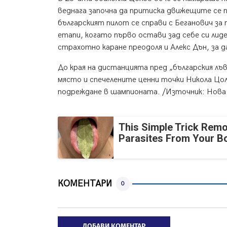
веднага започна да притиска движещите се п
българският пилот се справи с Беганович з
етапи, когато първо остави зад себе си лид
страхотно каране преодоля и Алекс Дън, за д
До края на дистанцията пред „българския л
място и спечелените ценни точки Никола Цо
подреждане в шампионата. /Източник: Нова
This Simple Trick Remo
Parasites From Your B
КОМЕНТАРИ
0
ДОБАВИ КОМЕНТАР