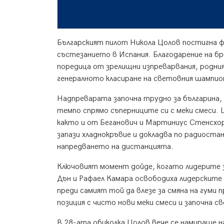
Българският пилот Никола Цолов постигна ф
състезанието в Испания. Благодарение на б
поредица от зрелищни изпреварвания, родния
генералното класиране на световния шампион
Надпреварата започна трудно за българина,
темпо спрямо съперниците си с меки смеси. 
както и от Беганович и Мартиниус Стенсхор
запази хладнокръвие и докладва по радиоста
напредването на дистанцията.
Ключовият момент дойде, когато лидерите за
Дън и Рафаел Камара освободиха лидерските 
преди самият той да влезе за смяна на гуми
позиция с чисто нови меки смеси и започна с
В 28-ата обиколка Цолов вече се намираше 