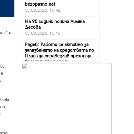
bezopasno.net
05.08.2026, 15:42
На 95 години почина Лиляна
Десова
нг“ и
05.08.2026, 15:18
Радев: Работи се активно за
запазването на средствата по
Плана за справедлив преход за
е
въглищните райони
й,
05.08.2026, 14:57
че
Звезди от световна сцена в
с
Перник ще пеят на Пернишката
крепост
05.08.2026, 14:01
Алекс
та,
„Топлофикация Перник“
напредва с дигитализацията на
а
отчетния процес
05.08.2026, 11:48
оето