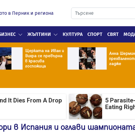
ото в Перник и региона
БИЗНЕС
ЖЪЛТИНИ
КУЛТУРА
СПОРТ
СВЯТ
МОД
Щерката на Иван и
Анна Шермин
Вихра се превърна
прехваленот
в красива
гадже
госпожица
And It Dies From A Drop
5 Parasite
Eating Rig
ори в Испания и оглави шампионат