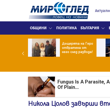
Актуалн
ОБЩИНИ
ПОЛИТИКА
БЪЛГАРИЯ
ор Батков
Дъщерята на Геро
жи дъщеря си
отвратена от
ина!
него след развода!
Fungus Is A Parasite, 
Of Plain...
Никола Цолов завърши вт