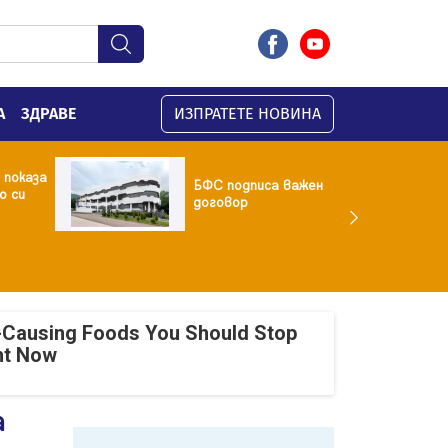
А
ЗДРАВЕ
ИЗПРАТЕТЕ НОВИНА
 показа
БФC подписа важен
о си
договор
-Causing Foods You Should Stop
ht Now
а