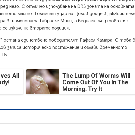
ред него. С отлично използване на DRS зоната на основната
а петото място. Големият удар на Цолов дойде в заключител
ера в шампионата Габриеле Мини, а веднага след това със
а се изкачи на втората позиция.
ъв“ остана единствено победителят Рафаел Камара. С това
лов записа историческо постижение и оглави временното
 ТВ
ves All
The Lump Of Worms Will
ody!
Come Out Of You In The
Morning. Try It