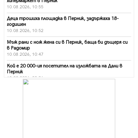
хипермаркет в Перник
10.08.2026, 10:55
Деца трошиха площадка в Перник, задържаха 18-
годишен
10.08.2026, 10:52
Мъж рани с нож жена си в Перник, баща би дъщеря си
в Радомир
10.08.2026, 10:47
Кой е 20 000-ия посетител на изложбата на Дали в
Перник
10.08.2026, 08:36
Шестото издание "Пейка" в Перник: Много музика и
настроение
10.08.2026, 08:30
Генералът от Перник днес става на 80 години
09.08.2026, 12:10
Нов успех за Миньор, отново със суха мрежа, но и с
по-изразителен резултат