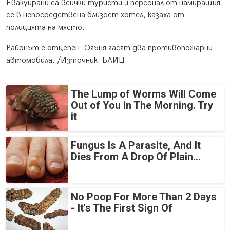
Евакуирани са всички туристи и персонал от намиращия
се в непосредствена близост хотел, казаха от
полицията на място.
Районът е отцепен. Огъня гасят два противопожарни
автомобила. /Източник: БЛИЦ
The Lump of Worms Will Come
Out of You in The Morning. Try
it
Fungus Is A Parasite, And It
Dies From A Drop Of Plain...
No Poop For More Than 2 Days
- It's The First Sign Of