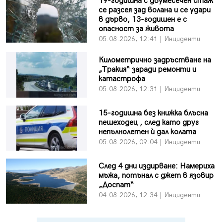
19-годишна с двумесечен стаж
се разсея зад волана и се удари
в дърво, 13-годишен е с
опасност за живота
05.08.2026, 12:41 | Инциденти
Километрично задръстване на
„Тракия“ заради ремонти и
катастрофа
05.08.2026, 12:31 | Инциденти
15-годишна без книжка блъсна
пешеходец , след като друг
непълнолетен ѝ дал колата
05.08.2026, 09:04 | Инциденти
След 4 дни издирване: Намериха
мъжа, потънал с джет в язовир
„Доспат“
04.08.2026, 12:34 | Инциденти