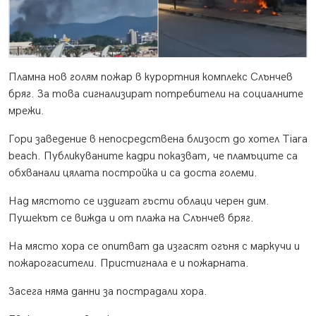
Пламна нов голям пожар в курортния комплекс Слънчев
бряг. За това сигнализират потребители на социалните
мрежи.
Гори заведение в непосредствена близост до хотел Tiara
beach. Публикуваните кадри показват, че пламъците са
обхванали цялата постройка и са доста големи.
Над мястото се издигат гъсти облаци черен дим.
Пушекът се вижда и от плажа на Слънчев бряг.
На място хора се опитват да изгасят огъня с маркучи и
пожарогасители. Пристигнала е и пожарната.
Засега няма данни за пострадали хора.