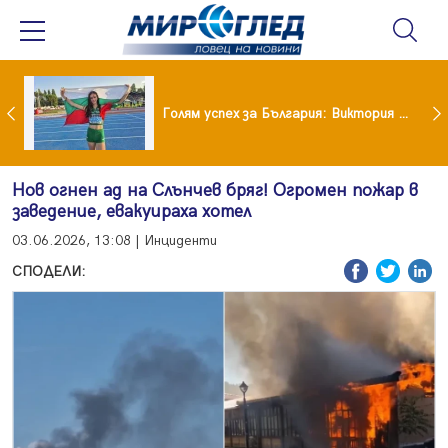
Когато всичко те дразни: тези трикове променят настроението за минути
Голям успех за България: Виктория Ангелова грабна световна титла в тройния скок
Нов огнен ад на Слънчев бряг! Огромен пожар в
заведение, евакуираха хотел
03.06.2026, 13:08 | Инциденти
СПОДЕЛИ: