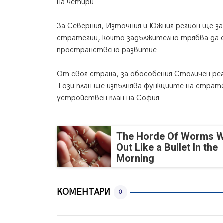
на четири.
За Северния, Източния и Южния регион ще з
стратегии, които задължително трябва да о
пространствено развитие.
От своя страна, за обособения Столичен рег
Този план ще изпълнява функциите на страт
устройствен план на София.
The Horde Of Worms Wi
Out Like a Bullet In the
Morning
КОМЕНТАРИ
0