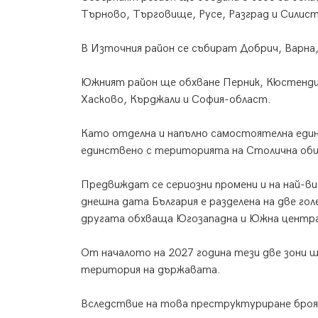
Търново, Търговище, Русе, Разград и Силис
В Източния район се събират Добрич, Варна,
Южният район ще обхване Перник, Кюстендил
Хасково, Кърджали и София-област.
Като отделна и напълно самостоятелна един
единствено с територията на Столична об
Предвиждат се сериозни промени и на най-в
днешна дата България е разделена на две гол
другата обхваща Югозападна и Южна центра
От началото на 2027 година тези две зони щ
територия на държавата.
Вследствие на това преструктуриране броя