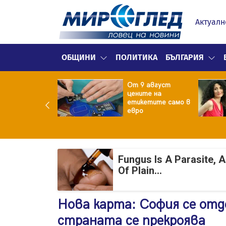
Актуалн
ОБЩИНИ
ПОЛИТИКА
БЪЛГАРИЯ
ект за
От 9 август
раждане на 13-
цените на
жна
етикетите само в
гаджамия"
евро
гневи жителите
Лондон
Fungus Is A Parasite, 
Of Plain...
Нова карта: София се отд
страната се прекроява