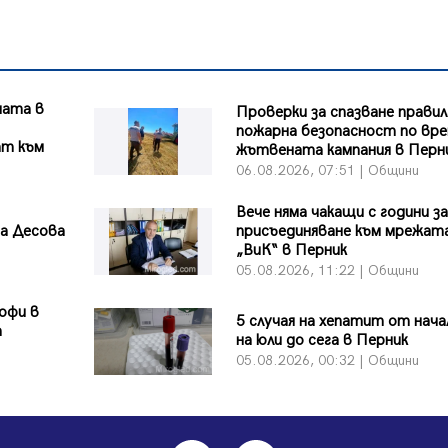
ната в
Проверки за спазване правил
пожарна безопасност по вре
ат към
жътвената кампания в Перн
06.08.2026, 07:51 | Общини
Вече няма чакащи с години за
на Десова
присъединяване към мрежата
„ВиК“ в Перник
05.08.2026, 11:22 | Общини
офи в
5 случая на хепатит от нач
а
на юли до сега в Перник
05.08.2026, 00:32 | Общини