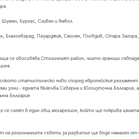
тра.
 Шумен, Бургас, Сливен и Ямбол.
, Благоевград, Пазарджик, Смолян, Пловдив, Стара Загора,
ица се обособява Столичният район, чиито граници съвпад
щина.
исокото статистическо ниво според европейския регламент
еми зони – едната включва Северна и Югоизточна България, а
лна България
е се слеят в един общ мегарегион, който ще покрива цялата
т на регионалните съвети за развитие ще бъде намален от