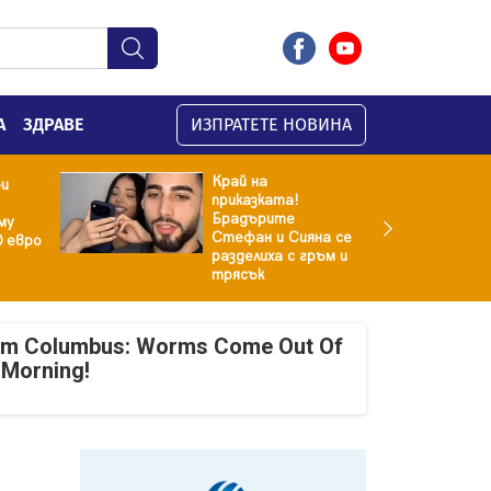
А
ЗДРАВЕ
ИЗПРАТЕТЕ НОВИНА
Край на
ри
приказката!
Брадърите
му
Стефан и Сияна се
0 евро
разделиха с гръм и
трясък
om Columbus: Worms Come Out Of
 Morning!