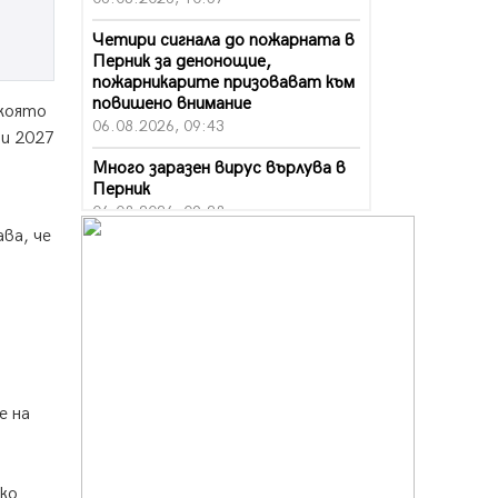
Четири сигнала до пожарната в
Перник за денонощие,
пожарникарите призовават към
повишено внимание
която
06.08.2026, 09:43
ри 2027
Много заразен вирус върлува в
Перник
06.08.2026, 09:28
ва, че
Проверки за спазване правилата
за пожарна безопасност по
време на жътвената кампания в
Перник
06.08.2026, 07:51
Ето какви забавления ще има
през август в Перник
е на
06.08.2026, 00:48
Пернишки експерт за фишинг
измамите: Проверявайте
ико