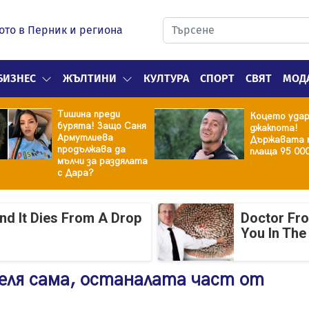
ото в Перник и региона
БИЗНЕС
ЖЪЛТИНИ
КУЛТУРА
СПОРТ
СВЯТ
МОД
Тишина преди
Коцето уда
бурята! Защо Саня
джакпота!
Армутлиева
Държавата 
продължава да
плаща 95 00
мълчи за раздялата
с Дара?
And It Dies From A Drop
Doctor Fr
You In The
еля сама, останалата част от