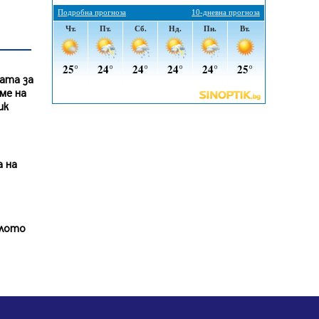
По-малко тежки катастрофи в
Пернишко от началото на
годината
05.08.2026, 09:30
ата за
Здравният министър Катя
ме на
Ивкова и депутата от Перник
ик
Мартин Жлябинков обходиха
здравни заведения в Перник
05.08.2026, 09:06
Извънредният и пълномощен
 на
посланик на Иран на посещение в
музея в Перник
05.08.2026, 09:02
алото
Млади мъже от Перник в
инициатива „Перник подкрепя
своите пенсионери“
05.08.2026, 08:57
5 случая на хепатит от
началото на юли до сега в