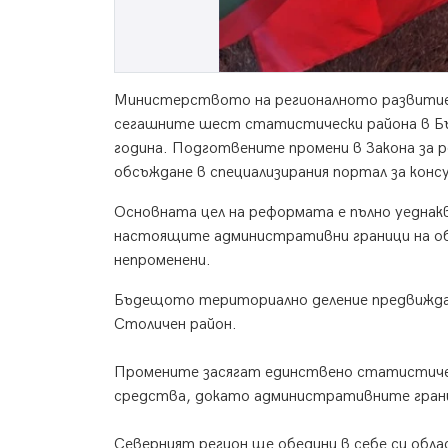
Министерството на регионалното развитие
сегашните шест статистически района в Бъл
година. Подготвените промени в Закона за 
обсъждане в специализирания портал за конс
Основната цел на реформата е пълно уеднак
настоящите административни граници на 
непроменени.
Бъдещото териториално деление предвижда 
Столичен район.
Промените засягат единствено статистическ
средства, докато административните грани
Северният регион ще обедини в себе си обла