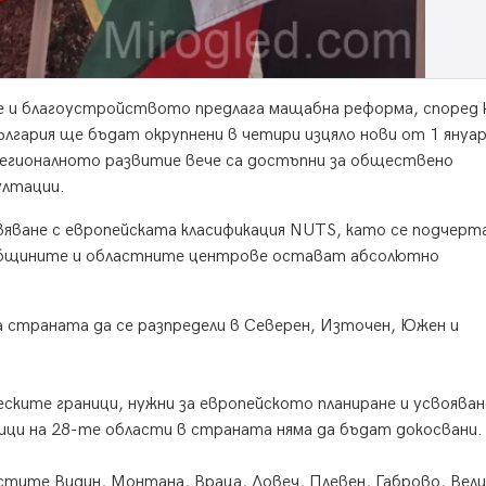
 и благоустройството предлага мащабна реформа, според 
гария ще бъдат окрупнени в четири изцяло нови от 1 януа
регионалното развитие вече са достъпни за обществено
ултации.
вяване с европейската класификация NUTS, като се подчерта
общините и областните центрове остават абсолютно
страната да се разпредели в Северен, Източен, Южен и
ите граници, нужни за европейското планиране и усвояван
ци на 28-те области в страната няма да бъдат докосвани.
стите Видин, Монтана, Враца, Ловеч, Плевен, Габрово, Вел