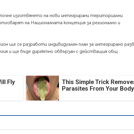
апочне изготвянето на нови интегрирани териториални
тговарят на Националната концепция за регионално и
ион ще се разработи индивидуален план за интегрирано раз
егия и ще бъде директно обвързан с действащия общ
ll Fly
This Simple Trick Removes
Parasites From Your Body