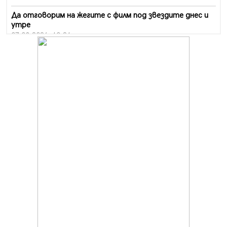
Да отговорим на жегите с филм под звездите днес и
утре
07.08.2026, 10:21
Първите крачки в помощ на пенсионерите в Перник,
вече са факт
07.08.2026, 09:18
Пак ограничават камионите по магистралите в петък
и неделя. Ето обходните маршрути
07.08.2026, 07:55
Ето какво вдъхнови Здравка Евтимова за новата ѝ
книга
07.08.2026, 00:11
Продължава изграждането на нови паркоместа в
Перник
06.08.2026, 11:22
Върви почистване на главен път от квартал „Бела
вода“ до кв. „Църква“