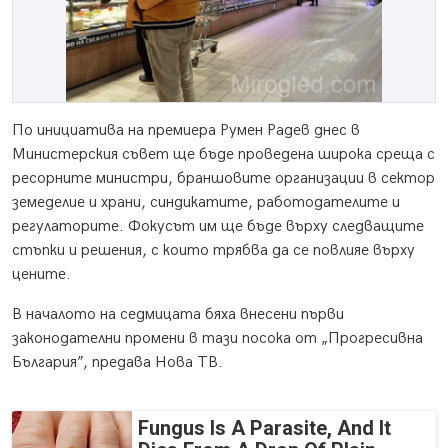
По инициатива на премиера Румен Радев днес в
Министерския съвет ще бъде проведена широка среща с
ресорните министри, браншовите организации в сектор
земеделие и храни, синдикатите, работодателите и
регулаторите. Фокусът им ще бъде върху следващите
стъпки и решения, с които трябва да се повлияе върху
цените.
В началото на седмицата бяха внесени първи
законодателни промени в тази посока от „Прогресивна
България”, предава Нова ТВ.
Fungus Is A Parasite, And It