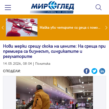
Проф.Кантарджиев: Пазете се от комарите и полово предаваните инфекции
Майка уби четирите си деца с помощта на баба им, след което се самоуби
Нови мерки срещу скока на цените: На среща при
премиера са бизнесът, синдикатите и
регулаторите
14.05.2026, 08:04 | Политика
СПОДЕЛИ: