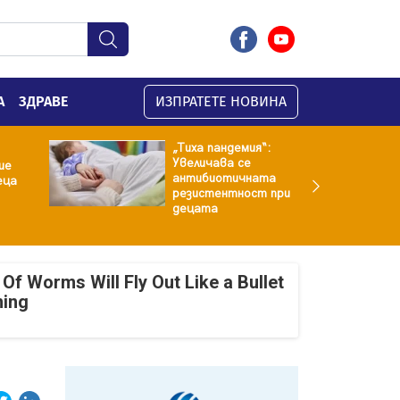
А
ЗДРАВЕ
ИЗПРАТЕТЕ НОВИНА
„Тиха пандемия“:
Увеличава се
ие
антибиотичната
еца
резистентност при
децата
Of Worms Will Fly Out Like a Bullet
ning