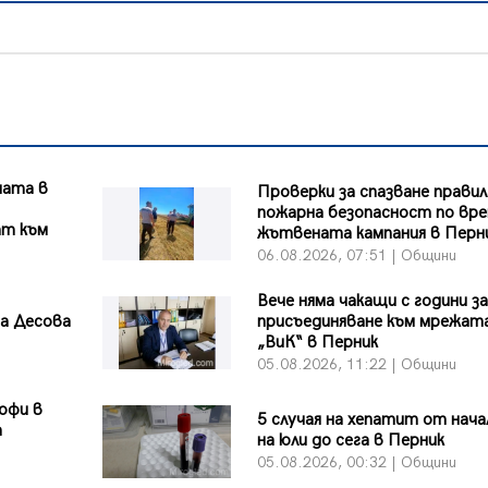
ната в
Проверки за спазване правил
пожарна безопасност по вре
ат към
жътвената кампания в Перн
06.08.2026, 07:51 | Общини
Вече няма чакащи с години за
на Десова
присъединяване към мрежата
„ВиК“ в Перник
05.08.2026, 11:22 | Общини
офи в
5 случая на хепатит от нач
а
на юли до сега в Перник
05.08.2026, 00:32 | Общини