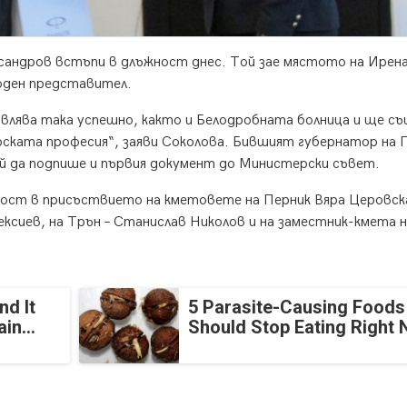
сандров встъпи в длъжност днес. Той зае мястото на Ирен
роден представител.
авлява така успешно, както и Белодробната болница и ще с
рската професия“, заяви Соколова. Бившият губернатор на 
ой да подпише и първия документ до Министерски съвет.
ост в присъствието на кметовете на Перник Вяра Церовск
ексиев, на Трън – Станислав Николов и на заместник-кмета 
nd It
5 Parasite-Causing Foods
in...
Should Stop Eating Right