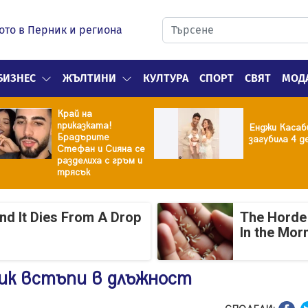
ото в Перник и региона
БИЗНЕС
ЖЪЛТИНИ
КУЛТУРА
СПОРТ
СВЯТ
МОД
Край на
приказката!
Енджи Касаб
Брадърите
загубила 4 д
Стефан и Сияна се
разделиха с гръм и
трясък
And It Dies From A Drop
The Horde 
In the Mor
ик встъпи в длъжност