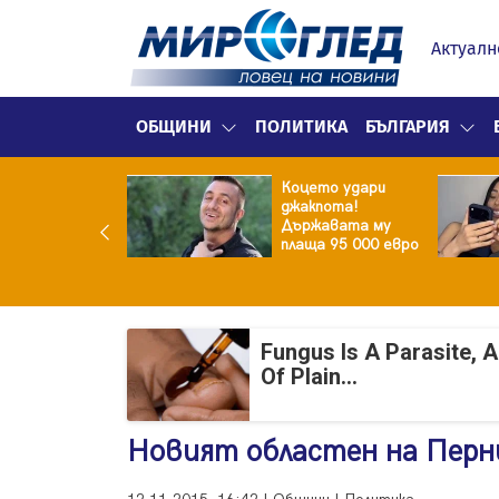
Актуалн
ОБЩИНИ
ПОЛИТИКА
БЪЛГАРИЯ
ина преди
Коцето удари
ята! Защо Саня
джакпота!
утлиева
Държавата му
дължава да
плаща 95 000 евро
чи за раздялата
ара?
Fungus Is A Parasite, 
Of Plain...
Новият областен на Перн