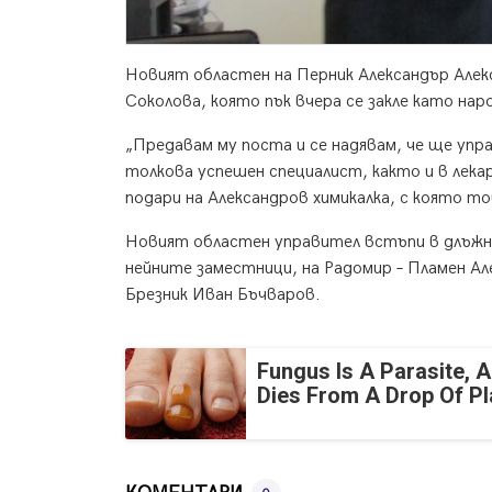
Новият областен на Перник Александър Алек
Соколова, която пък вчера се закле като на
„Предавам му поста и се надявам, че ще упр
толкова успешен специалист, както и в лека
подари на Александров химикалка, с която т
Новият областен управител встъпи в длъжн
нейните заместници, на Радомир – Пламен Ал
Брезник Иван Бъчваров.
Fungus Is A Parasite, A
Dies From A Drop Of Pla