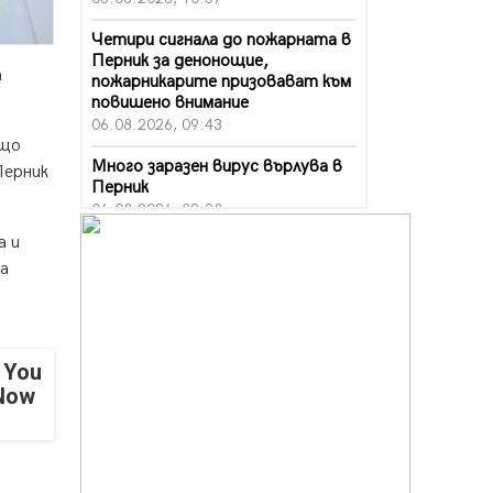
Четири сигнала до пожарната в
Перник за денонощие,
а
пожарникарите призовават към
повишено внимание
06.08.2026, 09:43
ъщо
Много заразен вирус върлува в
Перник
Перник
06.08.2026, 09:28
а и
Проверки за спазване правилата
на
за пожарна безопасност по
време на жътвената кампания в
Перник
06.08.2026, 07:51
 You
Ето какви забавления ще има
 Now
през август в Перник
06.08.2026, 00:48
Пернишки експерт за фишинг
измамите: Проверявайте