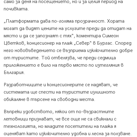
само за деня на посещението, но и за целия период на
почивката.
„Платформата дава по-голяма прозрачност. Хората
могат да видят цените на услугите преди да отидат на
място и да се запознаят с тях“, коментира Симеон
Цветков, концесионер на плаж „Север“ в Бургас. Според
него нововъведението се възприема изключително добре
от туристите. Той отбелязва, че преди седмица
приложението е било на първо място по изтегляния в
България.
Разработчиците и концесионерите се надяват, че
системата ще спести на туристите излишното
обикаляне в търсене на свободни места.
Въпреки удобството, някои от по-възрастните
летовници признават, че все още не са свикнали с
технологията, но младите посетители на плажа я
оценяват като изключително удобна и лесна за ползване.