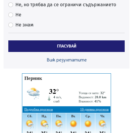
Проверявайте съмнителните линкове в bezopasno.net
Не, но трябва да се ограничи съдържанието
05.08.2026, 15:42
Не
На 95 години почина Лиляна Десова
Не знам
05.08.2026, 15:18
Радев: Работи се активно за запазването на
средствата по Плана за справедлив преход за
ГЛАСУВАЙ
въглищните райони
05.08.2026, 14:57
Виж резултатите
Звезди от световна сцена в Перник ще пеят на
Пернишката крепост
05.08.2026, 14:01
„Топлофикация Перник“ напредва с дигитализацията
на отчетния процес
05.08.2026, 11:48