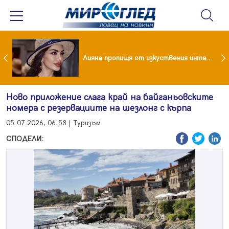
Популярен риалити герой заряза жена си заради друга
Лияна пропищя от изкуствения интелект
Ново приложение слага край на байганьовските
номера с резервациите на шезлонг с кърпа
05.07.2026, 06:58 | Туризъм
СПОДЕЛИ: