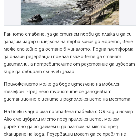
Ранното ставане, за да стигнем първи до плажа и да си
запазим чадър и шезлонг на първа линия до морето, вече
може спокойно да остане в миналото. Родна платформа
за онлайн резервации помага плажовете да станат
дигитални, а потребителите от разстояние да изберат
къде да събират слънчев загар.
Приложението може да бъде изтеглено на мобилен
телефон. Чрез него туристите се запознават
дистанционно с цените и разположението на местата.
На всеки чадър има поставена табелка с QR код и номер.
Ако сме избрали място през приложението, можем
директно да го заемем и да платим на място чрез
сканиране на кода. Резервации могат да се правят не