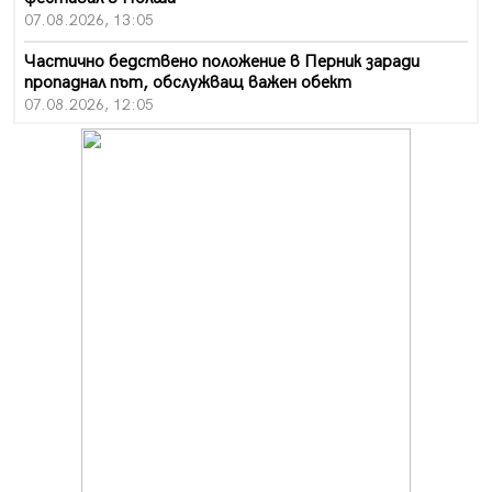
07.08.2026, 13:05
Частично бедствено положение в Перник заради
пропаднал път, обслужващ важен обект
07.08.2026, 12:05
Да отговорим на жегите с филм под звездите днес и
утре
07.08.2026, 10:21
Първите крачки в помощ на пенсионерите в Перник,
вече са факт
07.08.2026, 09:18
Пак ограничават камионите по магистралите в петък
и неделя. Ето обходните маршрути
07.08.2026, 07:55
Ето какво вдъхнови Здравка Евтимова за новата ѝ
книга
07.08.2026, 00:11
Продължава изграждането на нови паркоместа в