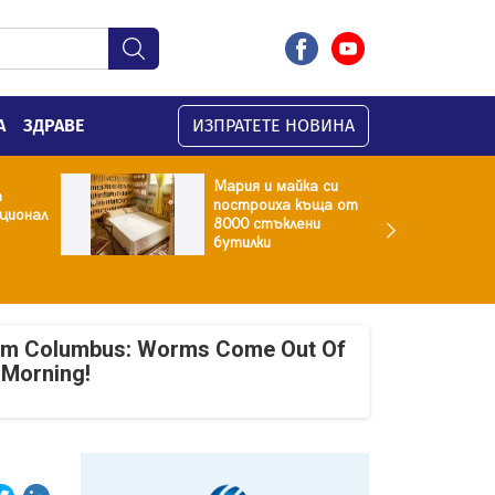
А
ЗДРАВЕ
ИЗПРАТЕТЕ НОВИНА
Мария и майка си
а
построиха къща от
ционал
8000 стъклени
бутилки
om Columbus: Worms Come Out Of
 Morning!