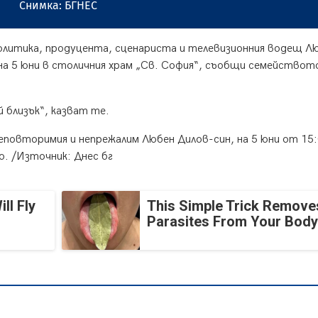
Снимка: БГНЕС
олитика, продуцента, сценариста и телевизионния водещ Л
 на 5 юни в столичния храм „Св. София“, съобщи семействот
 близък“, казват те.
еповторимия и непрежалим Любен Дилов-син, на 5 юни от 15:
. /Източник: Днес бг
ll Fly
This Simple Trick Removes
Parasites From Your Body