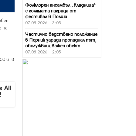
Фолклорен ансамбъл „Кладница“
с голямата награда от
фестивал в Полша
юбен
07.08.2026, 13:05
о на
Частично бедствено положение
в Перник заради пропаднал път,
обслужващ важен обект
07.08.2026, 12:05
00 ч. в
Да отговорим на жегите с филм
под звездите днес и утре
07.08.2026, 10:21
Първите крачки в помощ на
 All
пенсионерите в Перник, вече са
!
факт
07.08.2026, 09:18
Пак ограничават камионите по
магистралите в петък и неделя.
Ето обходните маршрути
07.08.2026, 07:55