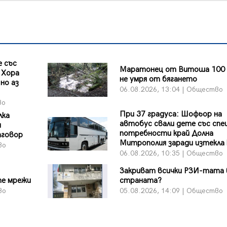
 със
Маратонец от Витоша 100 
 Хора
не умря от бягането
но аз
06.08.2026, 13:04 | Общество
во
При 37 градуса: Шофьор на
лка
автобус свали дете със спе
и
потребности край Долна
тговор
Митрополия заради изтекла
во
06.08.2026, 10:35 | Общество
Закриват всички РЗИ-тата 
те мрежи
страната?
во
05.08.2026, 14:09 | Общество