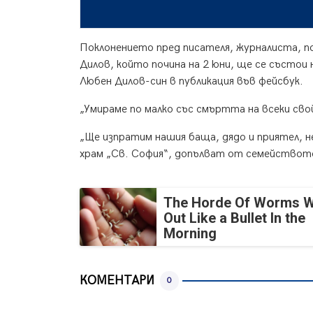
Поклонението пред писателя, журналиста, п
Дилов, който почина на 2 юни, ще се състои
Любен Дилов-син в публикация във фейсбук.
„Умираме по малко със смъртта на всеки свой
„Ще изпратим нашия баща, дядо и приятел, н
храм „Св. София“, допълват от семейството
The Horde Of Worms Wi
Out Like a Bullet In the
Morning
КОМЕНТАРИ
0