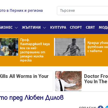
ото в Перник и региона
БИЗНЕС
ЖЪЛТИНИ
КУЛТУРА
СПОРТ
СВЯТ
МОД
Проф.
Крадци убих
Кантарджиев каза
футболен на
кои са най-
с павета
застрашени от
западно нилска
треска
ills All Worms in Your
Doctor Fr
You In The
ето пред Любен Дилов