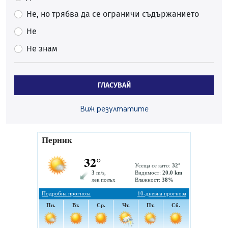
Частично бедствено положение в Перник заради
пропаднал път, обслужващ важен обект
Не, но трябва да се ограничи съдържанието
07.08.2026, 12:05
Не
Да отговорим на жегите с филм под звездите днес и
Не знам
утре
07.08.2026, 10:21
Първите крачки в помощ на пенсионерите в Перник,
ГЛАСУВАЙ
вече са факт
07.08.2026, 09:18
Виж резултатите
Пак ограничават камионите по магистралите в петък
и неделя. Ето обходните маршрути
07.08.2026, 07:55