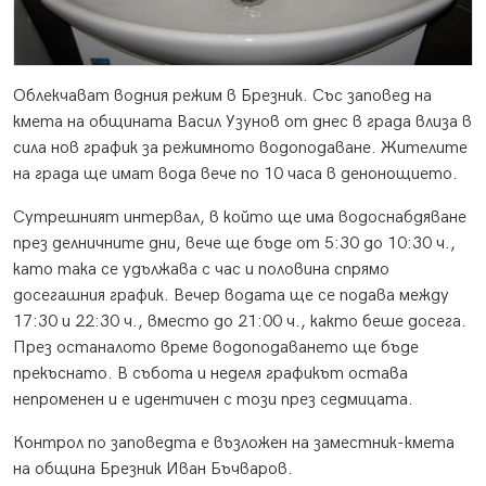
Облекчават водния режим в Брезник. Със заповед на
кмета на общината Васил Узунов от днес в града влиза в
сила нов график за режимното водоподаване. Жителите
на града ще имат вода вече по 10 часа в денонощието.
Сутрешният интервал, в който ще има водоснабдяване
през делничните дни, вече ще бъде от 5:30 до 10:30 ч.,
като така се удължава с час и половина спрямо
досегашния график. Вечер водата ще се подава между
17:30 и 22:30 ч., вместо до 21:00 ч., както беше досега.
През останалото време водоподаването ще бъде
прекъснато. В събота и неделя графикът остава
непроменен и е идентичен с този през седмицата.
Контрол по заповедта е възложен на заместник-кмета
на община Брезник Иван Бъчваров.