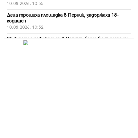
10.08.2026, 10:55
Деца трошиха площадка в Перник, задържаха 18-
годишен
10.08.2026, 10:52
Мъж рани с нож жена си в Перник, баща би дъщеря си
в Радомир
10.08.2026, 10:47
Кой е 20 000-ия посетител на изложбата на Дали в
Перник
10.08.2026, 08:36
Шестото издание "Пейка" в Перник: Много музика и
настроение
10.08.2026, 08:30
Генералът от Перник днес става на 80 години
09.08.2026, 12:10
Нов успех за Миньор, отново със суха мрежа, но и с
по-изразителен резултат