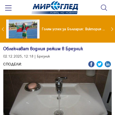
Когато всичко те дразни: тези трикове променят настроението за минути
Голям успех за България: Виктория Ангелова грабна световна титла в тройния скок
Облекчават водния режим в Брезник
02.12.2025, 12:18 | Брезник
СПОДЕЛИ: