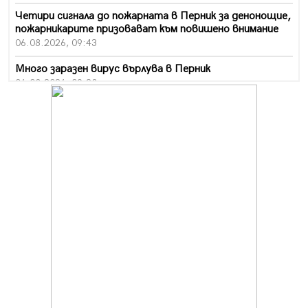
Четири сигнала до пожарната в Перник за денонощие,
пожарникарите призовават към повишено внимание
06.08.2026, 09:43
Много заразен вирус върлува в Перник
06.08.2026, 09:28
Проверки за спазване правилата за пожарна
безопасност по време на жътвената кампания в
Перник
06.08.2026, 07:51
Ето какви забавления ще има през август в Перник
06.08.2026, 00:48
Пернишки експерт за фишинг измамите:
Проверявайте съмнителните линкове в bezopasno.net
05.08.2026, 15:42
На 95 години почина Лиляна Десова
05.08.2026, 15:18
Радев: Работи се активно за запазването на