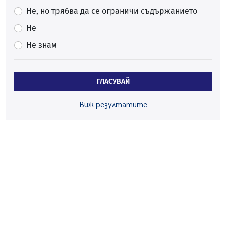
05.08.2026, 10:03
Не, но трябва да се ограничи съдържанието
Непълнолетни с електрически тротинетки
Не
санкционирани при нощна проверка в Перник
Не знам
05.08.2026, 10:00
По-малко тежки катастрофи в Пернишко от
началото на годината
ГЛАСУВАЙ
05.08.2026, 09:30
Здравният министър Катя Ивкова и депутата от
Виж резултатите
Перник Мартин Жлябинков обходиха здравни
заведения в Перник
05.08.2026, 09:06
Извънредният и пълномощен посланик на Иран на
посещение в музея в Перник
05.08.2026, 09:02
Млади мъже от Перник в инициатива „Перник
подкрепя своите пенсионери“
05.08.2026, 08:57