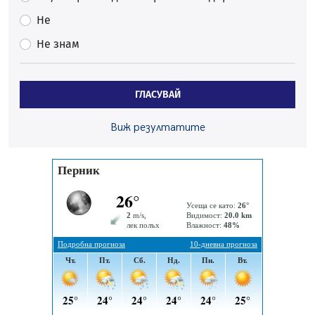
По-малко тежки катастрофи в Пернишко от
Не
началото на годината
Не знам
05.08.2026, 09:30
Здравният министър Катя Ивкова и депутата от
Перник Мартин Жлябинков обходиха здравни
ГЛАСУВАЙ
заведения в Перник
05.08.2026, 09:06
Виж резултатите
Извънредният и пълномощен посланик на Иран на
посещение в музея в Перник
05.08.2026, 09:02
Млади мъже от Перник в инициатива „Перник
подкрепя своите пенсионери“
05.08.2026, 08:57
5 случая на хепатит от началото на юли до сега в
Перник
05.08.2026, 00:32