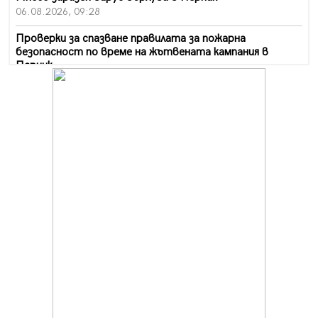
06.08.2026, 09:28
Проверки за спазване правилата за пожарна
безопасност по време на жътвената кампания в
Перник
06.08.2026, 07:51
Ето какви забавления ще има през август в Перник
06.08.2026, 00:48
Пернишки експерт за фишинг измамите:
Проверявайте съмнителните линкове в bezopasno.net
05.08.2026, 15:42
На 95 години почина Лиляна Десова
05.08.2026, 15:18
Радев: Работи се активно за запазването на
средствата по Плана за справедлив преход за
въглищните райони
05.08.2026, 14:57
Звезди от световна сцена в Перник ще пеят на