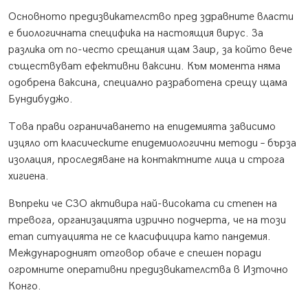
Основното предизвикателство пред здравните власти
е биологичната специфика на настоящия вирус. За
разлика от по-често срещания щам Заир, за който вече
съществуват ефективни ваксини. Към момента няма
одобрена ваксина, специално разработена срещу щама
Бундибуджо.
Това прави ограничаването на епидемията зависимо
изцяло от класическите епидемиологични методи – бърза
изолация, проследяване на контактните лица и строга
хигиена.
Въпреки че СЗО активира най-високата си степен на
тревога, организацията изрично подчерта, че на този
етап ситуацията не се класифицира като пандемия.
Международният отговор обаче е спешен поради
огромните оперативни предизвикателства в Източно
Конго.