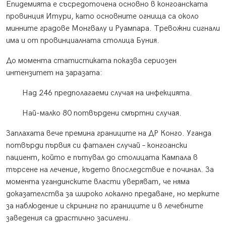
Епидемията е съсредоточена основно в конгоанската
провинция Итури, като основните огнища са около
минните градове Монгвалу и Руампара. Тревожни сигнали
има и от провинциалната столица Буния.
До момента статистиката показва сериозен
интензитет на заразата:
Над 246 предполагаеми случая на инфекцията.
Най-малко 80 потвърдени смъртни случая.
Заплахата вече премина границите на ДР Конго. Уганда
потвърди първия си фатален случай – конгоански
пациент, който е пътувал до столицата Кампала в
търсене на лечение, където впоследствие е починал. За
момента угандинските власти уверяват, че няма
доказателства за широко локално предаване, но мерките
за наблюдение и скрининг по границите и в лечебните
заведения са драстично засилени.