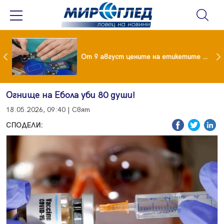
 за изграждане на 13-етажна "мегаджамия" разгневи жителите на Лондон
От 9 август цените на етикетите само в евро
Огнище на Ебола уби 80 души!
18.05.2026, 09:40 | Свят
СПОДЕЛИ: