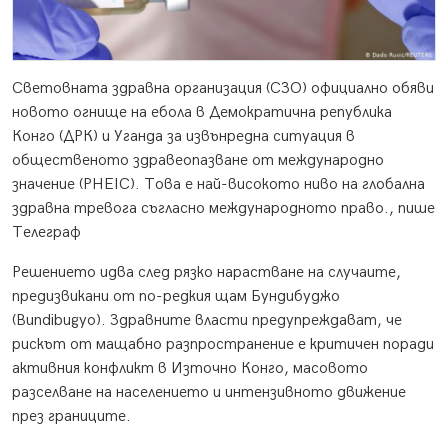
Световната здравна организация (СЗО) официално обяви
новото огнище на ебола в Демократична република
Конго (ДРК) и Уганда за извънредна ситуация в
общественото здравеопазване от международно
значение (PHEIC). Това е най-високото ниво на глобална
здравна тревога съгласно международното право., пише
Телеграф
Решението идва след рязко нарастване на случаите,
предизвикани от по-редкия щам Бундибуджо
(Bundibugyo). Здравните власти предупреждават, че
рискът от мащабно разпространение е критичен поради
активния конфликт в Източно Конго, масовото
разселване на населението и интензивното движение
през границите.