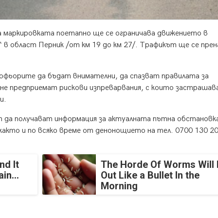
 на маркировката поетапно ще се ограничава движението в
в област Перник /от км 19 до км 27/. Трафикът ще се прен
офьорите да бъдат внимателни, да спазват правилата за
 не предприемат рискови изпреварвания, с които застраша
и.
т да получават информация за актуалната пътна обстановк
акто и по всяко време от денонощието на тел. 0700 130 20
nd It
The Horde Of Worms Will 
in...
Out Like a Bullet In the
Morning