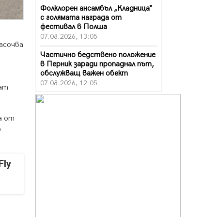
Фолклорен ансамбъл „Кладница“
с голямата награда от
фестивал в Полша
07.08.2026, 13:05
асочва
Частично бедствено положение
в Перник заради пропаднал път,
обслужващ важен обект
07.08.2026, 12:05
ват
Да отговорим на жегите с филм
под звездите днес и утре
а от
07.08.2026, 10:21
.
Първите крачки в помощ на
пенсионерите в Перник, вече са
факт
Fly
07.08.2026, 09:18
Пак ограничават камионите по
магистралите в петък и неделя.
Ето обходните маршрути
07.08.2026, 07:55