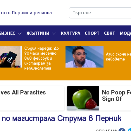
ото в Перник и региона
БИЗНЕС
ЖЪЛТИНИ
КУЛТУРА
СПОРТ
СВЯТ
МОД
Съдия нареди: До
90 часа месечно
Азис скочи н
във фейсбук и
гейовете
инстаграм за
непълнолетни
ves All Parasites
No Poop Fo
Sign Of
по магистрала Струма в Перник