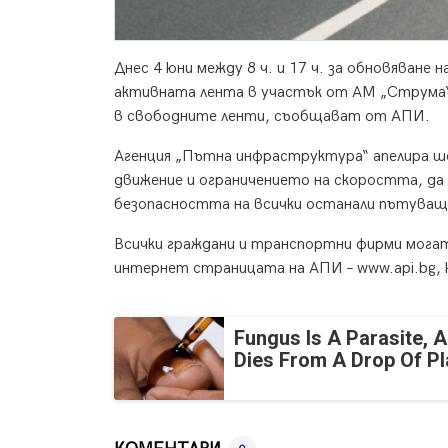
Днес 4 юни между 8 ч. и 17 ч. за обновяване
активната лента в участък от АМ „Струма“ 
в свободните ленти, съобщават от АПИ.
Агенция „Пътна инфраструктура“ апелира ш
движение и ограничението на скоростта, да
безопасността на всички останали пътуващ
Всички граждани и транспортни фирми мога
интернет страницата на АПИ – www.api.bg, к
Fungus Is A Parasite, A
Dies From A Drop Of Pla