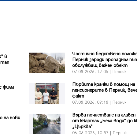
Частично бедствено положе
к" в
Перник заради пропаднал пъ
етап
обслужващ важен обект
07.08.2026, 12:05 | Перник
Първите крачки в помощ на
с филм
пенсионерите в Перник, вече
факт
07.08.2026, 09:18 | Перник
Върви почистване на главен
 на нови
от квартал „Бела вода“ до к
„Църква“
06.08.2026, 10:57 | Перник