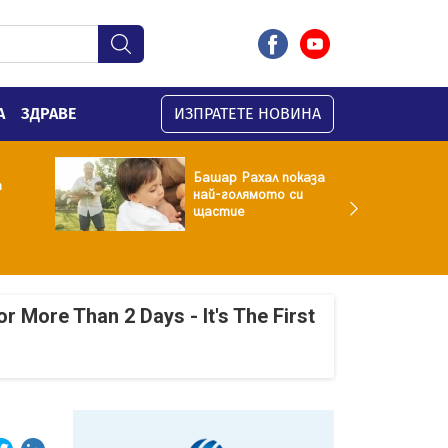
А
ЗДРАВЕ
ИЗПРАТЕТЕ НОВИНА
Башар Рахал показа
а
най-голямото си
щастие
r More Than 2 Days - It's The First