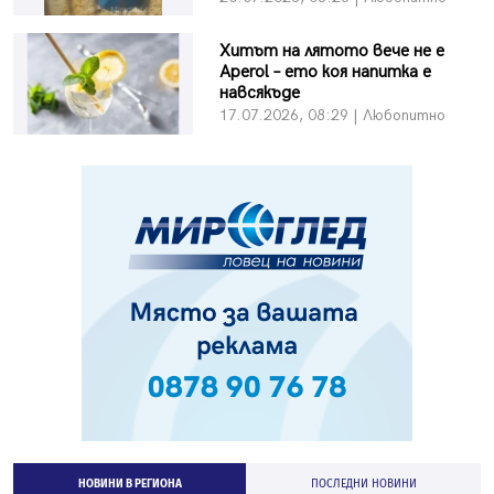
Хитът на лятото вече не е
Aperol – ето коя напитка е
навсякъде
17.07.2026, 08:29 | Любопитно
НОВИНИ В РЕГИОНА
ПОСЛЕДНИ НОВИНИ