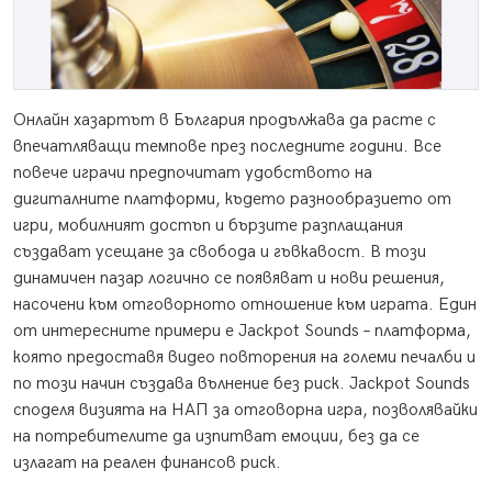
Онлайн хазартът в България продължава да расте с
впечатляващи темпове през последните години. Все
повече играчи предпочитат удобството на
дигиталните платформи, където разнообразието от
игри, мобилният достъп и бързите разплащания
създават усещане за свобода и гъвкавост. В този
динамичен пазар логично се появяват и нови решения,
насочени към отговорното отношение към играта. Един
от интересните примери е Jackpot Sounds – платформа,
която предоставя видео повторения на големи печалби и
по този начин създава вълнение без риск.
Jackpot Sounds
споделя визията на НАП
за отговорна игра, позволявайки
на потребителите да изпитват емоции, без да се
излагат на реален финансов риск.