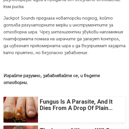
към риска.
Jackpot Sounds предлага новаторски подход, който
допълва регулаторните мерки и инструментите за
отговорна игра
. Чрез интелигентни звукови напомняния
платформата помага на играчите да запазят контрол,
да избегнат прекомерната игра и да възприемат хазарта
като приятно, но безопасно забавление.
Играйте разумно, забавлявайте се, и бъдете
отговорни.
Fungus Is A Parasite, And It
Dies From A Drop Of Plain...