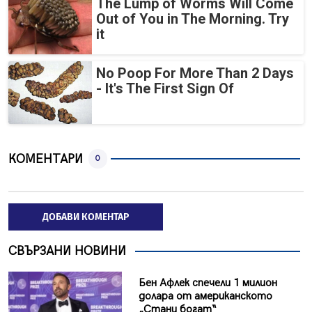
The Lump of Worms Will Come
Out of You in The Morning. Try
it
No Poop For More Than 2 Days
- It's The First Sign Of
КОМЕНТАРИ
0
ДОБАВИ КОМЕНТАР
СВЪРЗАНИ НОВИНИ
Бен Афлек спечели 1 милион
долара от американското
„Стани богат“