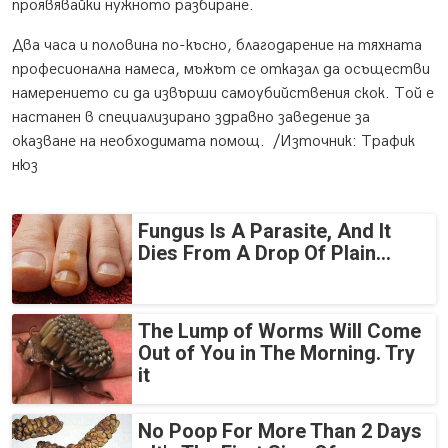
проявявайки нужното разбиране.
Два часа и половина по-късно, благодарение на тяхната
професионална намеса, мъжът се отказал да осъществи
намерението си да извърши самоубийствения скок. Той е
настанен в специализирано здравно заведение за
оказване на необходимата помощ. /Източник: Трафик
нюз
Fungus Is A Parasite, And It
Dies From A Drop Of Plain...
The Lump of Worms Will Come
Out of You in The Morning. Try
it
No Poop For More Than 2 Days