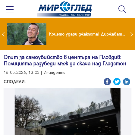
преди бурята! Защо Саня Армутлиева продължава да мълчи за раздялата с Дара?
Коцето удари джакпота! Държавата му плаща 95 000 евро
Опит за самоубийство в центъра на Пловдив:
Полицията разубеди мъж да скача над Гладстон
18.05.2026, 13:03 | Инциденти
СПОДЕЛИ: