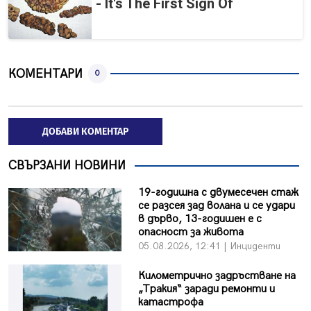
- It's The First Sign Of
КОМЕНТАРИ
0
ДОБАВИ КОМЕНТАР
СВЪРЗАНИ НОВИНИ
19-годишна с двумесечен стаж
се разсея зад волана и се удари
в дърво, 13-годишен е с
опасност за живота
05.08.2026, 12:41 | Инциденти
Километрично задръстване на
„Тракия“ заради ремонти и
катастрофа