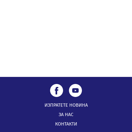
Млади мъже от Перник в инициатива „Перник
подкрепя своите пенсионери“
05.08.2026, 08:57
5 случая на хепатит от началото на юли до сега в
Перник
05.08.2026, 00:32
ИЗПРАТЕТЕ НОВИНА
ЗА НАС
КОНТАКТИ