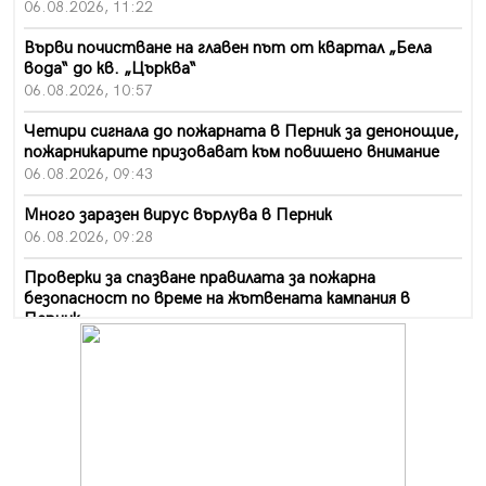
06.08.2026, 11:22
Върви почистване на главен път от квартал „Бела
вода“ до кв. „Църква“
06.08.2026, 10:57
Четири сигнала до пожарната в Перник за денонощие,
пожарникарите призовават към повишено внимание
06.08.2026, 09:43
Много заразен вирус върлува в Перник
06.08.2026, 09:28
Проверки за спазване правилата за пожарна
безопасност по време на жътвената кампания в
Перник
06.08.2026, 07:51
Ето какви забавления ще има през август в Перник
06.08.2026, 00:48
Пернишки експерт за фишинг измамите:
Проверявайте съмнителните линкове в bezopasno.net