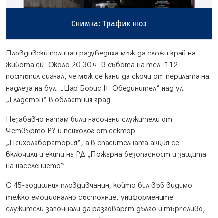
Снимка: Трафик нюз
Пловдивски полицаи разубедиха мъж да сложи край на
живота си. Около 20.30 ч. в събота на тел. 112
постъпил сигнал, че мъж се кани да скочи от перилата на
надлеза на бул. „Цар Борис III Обединител“ над ул.
„Гладстон“ в областния град.
Незабавно натам били насочени служители от
Четвърто РУ и психолог от сектор
„Психолаборатория“, а в спасителната акция се
включили и екипи на РД „Пожарна безопасност и защита
на населението“.
С 45-годишния пловдивчанин, който бил във видимо
тежко емоционално състояние, униформените
служители започнали да разговарят дълго и търпеливо,