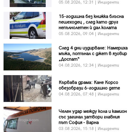
05.08.2026, 12:31 | Инциденти
15-годишна без книжка блъсна
пешеходец , след като друг
непълнолетен ѝ дал колата
05.08.2026, 09:04 | Инциденти
След 4 дни издирване: Намериха
мъжа, потънал с джет в язовир
„Доспат“
04.08.2026, 12:34 | Инциденти
Кървава драма: Кане Корсо
обезобрази 6-годишно дете
04.08.2026, 07:48 | Инциденти
Челен удар между кола и камион
със загинал затвори главния
път София - Варна
03.08.2026, 15:18 | Инциденти