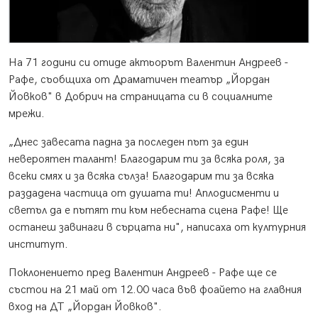
На 71 години си отиде актьорът Валентин Андреев -
Рафе, съобщиха от Драматичен театър „Йордан
Йовков" в Добрич на страницата си в социалните
мрежи.
„Днес завесата падна за последен път за един
невероятен талант! Благодарим ти за всяка роля, за
всеки смях и за всяка сълза! Благодарим ти за всяка
раздадена частица от душата ти! Аплодисменти и
светъл да е пътят ти към небесната сцена Рафе! Ще
останеш завинаги в сърцата ни", написаха от културния
институт.
Поклонението пред Валентин Андреев - Рафе ще се
състои на 21 май от 12.00 часа във фоайето на главния
вход на ДТ „Йордан Йовков".