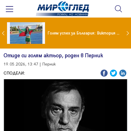
Когато всичко те дразни: тези трикове променят настроението за минути
Голям успех за България: Виктория Ангелова грабна световна титла в тройния скок
Отиде си голям актьор, роден в Перник
19.05.2026, 13:47 | Перник
СПОДЕЛИ: