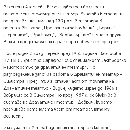
Валентин Андреев – Рафе е известен български
театрален и телевизионен актьор. Участва в стотици
представления, има над 130 роли в театъра в
постановки като „Преспанските камбани“, „Боряна“,
„Гераците“, „Вражалец“, „Зорба гъркът“ и много други.
В някои представления играе дори повече от една роля.
Той е роден в град Перник през 1955 година. Завършва
ВИТИЗ „Кръстьо Сарафов“ със специалност „актьорско
майсторство за драматичен театър“. По
разпределение започва работа в Драматичен театър –
Силистра. През 1983 г. става част от трупата на
Драматичен театър – Видин, където играе до 1986 г.
Завръща се в Силистра, но през 1987 г. се включва в
състава на Драматичен театър – Добрич, където
преминава останалата част от театралната му
дейност.
Има участия в телевизионния театър и в киното,