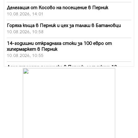
Делегация от Косово на посещение в Перник
10.08.2026, 14:01
Горяха къща в Перник и цех за талаш в Батановци
10.08.2026, 10:58
14-годишни откраднаха стоки за 100 евро от
хипермаркет в Перник
10.08.2026, 10:55
Деца трошиха площадка в Перник, задържаха 18-
годишен
10.08.2026, 10:52
Мъж рани с нож жена си в Перник, баща би дъщеря си
в Радомир
10.08.2026, 10:47
Кой е 20 000-ия посетител на изложбата на Дали в
Перник
10.08.2026, 08:36