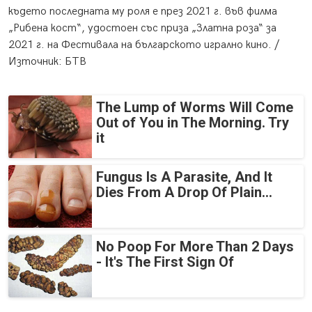
където последната му роля е през 2021 г. във филма
„Рибена кост“, удостоен със приза „Златна роза“ за
2021 г. на Фестивала на българското игрално кино. /
Източник: БТВ
The Lump of Worms Will Come
Out of You in The Morning. Try
it
Fungus Is A Parasite, And It
Dies From A Drop Of Plain...
No Poop For More Than 2 Days
- It's The First Sign Of