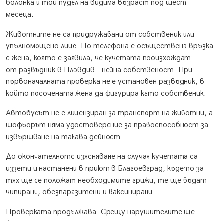
болонка и той пудел на видима възраст под шест
месеца.
Животните не са придружавани от собственик или
упълномощено лице. По телефона е осъществена връзка
с жена, която е заявила, че кучетата произхождат
от развъдник в Пловдив - нейна собственост. При
първоначалната проверка не е установен развъдник, в
който посочената жена да фигурира като собственик.
Автобусът не е лицензиран за транспорт на животни, а
шофьорът няма удостоверение за правоспособност за
извършване на такава дейност.
До окончателното изясняване на случая кучетата са
иззети и настанени в приют в Благоевград, където за
тях ще се положат необходимите грижи, те ще бъдат
чипирани, обезпаразитени и ваксинирани.
Проверката продължава. Срещу нарушителите ще