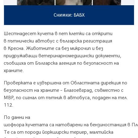
Снимки: БАБХ
Шестнадесет кучета в пет клетки са открити
в пътнически автобус с българска регистрация
в Кресна. Животните са без микрочип и без
придружаващи ветеринарномедицински документи,
съобщиха от Българска агенция по безопасност на
храните.
Проверката е извършена от Областната дирекция по
безопасност на храните – Благоевград, съвместно с
МВР, по сигнал от пътник в автобуса, подаден на тел.
112.
По данни на
шофьора кучетата са натоварени на бензиностанция в Пл
Те са от породи йоркширски териер, малтийска