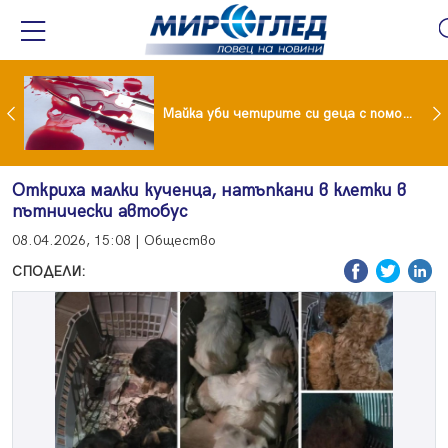
Проф.Кантарджиев: Пазете се от комарите и полово предаваните инфекции
Майка уби четирите си деца с помощта на баба им, след което се самоуби
Откриха малки кученца, натъпкани в клетки в
пътнически автобус
08.04.2026, 15:08 | Общество
СПОДЕЛИ: