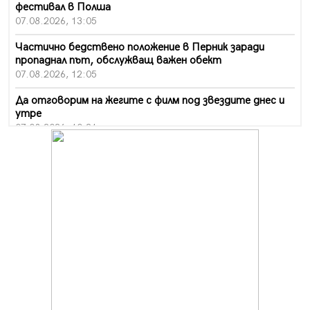
фестивал в Полша
07.08.2026, 13:05
Частично бедствено положение в Перник заради
пропаднал път, обслужващ важен обект
07.08.2026, 12:05
Да отговорим на жегите с филм под звездите днес и
утре
07.08.2026, 10:21
Първите крачки в помощ на пенсионерите в Перник,
вече са факт
07.08.2026, 09:18
Пак ограничават камионите по магистралите в петък
и неделя. Ето обходните маршрути
07.08.2026, 07:55
Ето какво вдъхнови Здравка Евтимова за новата ѝ
книга
07.08.2026, 00:11