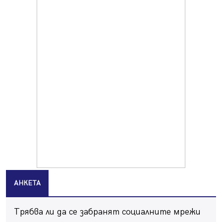
Продължава изграждането на нови паркоместа в
Перник
06.08.2026, 11:22
Върви почистване на главен път от квартал „Бела
вода“ до кв. „Църква“
06.08.2026, 10:57
Четири сигнала до пожарната в Перник за денонощие,
пожарникарите призовават към повишено внимание
06.08.2026, 09:43
Много заразен вирус върлува в Перник
06.08.2026, 09:28
Проверки за спазване правилата за пожарна
безопасност по време на жътвената кампания в
Перник
06.08.2026, 07:51
АНКЕТА
Ето какви забавления ще има през август в Перник
06.08.2026, 00:48
Трябва ли да се забранят социалните мрежи