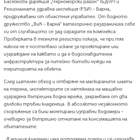
Басейнова дирекция „Черноморски район“ (БДЧР) и
Регионалната здравна инспекция (РЗИ) – Варна,
придружавани от областния управител. От водното
дружество „ВиК – Варна“ категорично разграничиха себе
си от случващото се зад оградите на комплекса.
Проверката в техните регистри показа, че при тях
никога не е постъпвало искане за проектиране или
изграждане на каквато и да е водоснабдителна
инфраструктура за питейно-битови нужди на
територията на обекта.
След щателен обход и отваряне на маскираните шахти
на терена, инспекторите се натъкнаха на мащабно
изградена вътрешна водна мрежа, захранвана от два
дълбоки тръбни кладенеца. В абсолютно незаконното
съоръжение са били монтирани изправни водомери –
очевидно за вътрешно отчитане на консумацията на
обитателите.
„В единия кладенец има потопяема помпа и се използва.