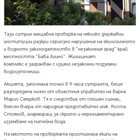
Тази сутрин мащабна проверка на няколко държавни
институции разкри сериозно нарушение на екологичното
и водното законодателство в "незаконния град" край
местността "Баба Алино". Жилищният
комплекс е захранван с изцяло незаконни подземни
водоизточници.
Акцията, започнала точно в 9 часа сутринта, беше
разпоредена лично от областния управител на Варна
Марио Смърков. Тя е следствие от спешен сигнал,
внесен вчера от народния представител инж. Коста
Стоянов, алармиращ за скрито и нерегламентирано
изземване на питейна вода.
На мястото на проверката пристигнаха екипи на