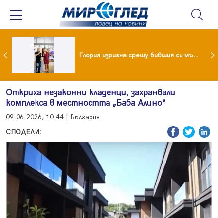
 и майка си построиха къща от 8000 стъклени бутилки
Глория изригна срещу бившия си мъж: Беше със 120-килограмова жена! Искаше бърза печалба...
Откриха незаконни кладенци, захранвали
комплекса в местността „Баба Алино“
09.06.2026, 10:44 | България
СПОДЕЛИ: