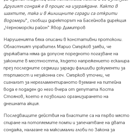
Другият сондаж е в процес на изграждане. Както в
шахтите, така и в жилищните сгради са открити
водомери
“, съобщи директорът на Басейнова дирекция
„Черноморски район“ Явор Димитров
Нарушенията бяха описани в констативни протоколи.
Областният управител Марио Смърков заяви, че
държавата няма да допусне поредното погазване на
законите в местността, където напрежението ескалира
през последните седмици заради фалшиви документи за
търпимост и незаконна сеч. Смърков уточни, че
сигналът за нерегламентираното вземане на питейна
вода е подаден до него вчера от депутата Коста
Стоянов, което е позволило организирането на
днешната акция.
Последващите действия на властите са на първо място
спиране на потопяемите помпи и запечатване на двата
сондажа, налагане на максимални глоби по Закона за