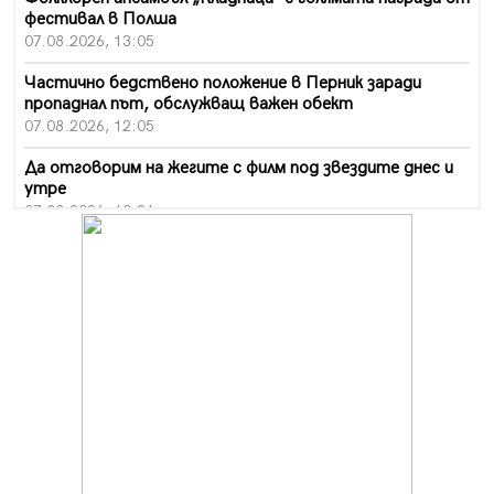
фестивал в Полша
07.08.2026, 13:05
Частично бедствено положение в Перник заради
пропаднал път, обслужващ важен обект
07.08.2026, 12:05
Да отговорим на жегите с филм под звездите днес и
утре
07.08.2026, 10:21
Първите крачки в помощ на пенсионерите в Перник,
вече са факт
07.08.2026, 09:18
Пак ограничават камионите по магистралите в петък
и неделя. Ето обходните маршрути
07.08.2026, 07:55
Ето какво вдъхнови Здравка Евтимова за новата ѝ
книга
07.08.2026, 00:11