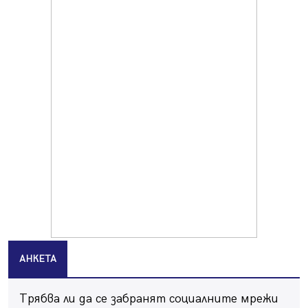
Продължава изграждането на нови паркоместа в
Перник
06.08.2026, 11:22
Върви почистване на главен път от квартал „Бела
вода“ до кв. „Църква“
06.08.2026, 10:57
Четири сигнала до пожарната в Перник за денонощие,
пожарникарите призовават към повишено внимание
06.08.2026, 09:43
Много заразен вирус върлува в Перник
06.08.2026, 09:28
Проверки за спазване правилата за пожарна
безопасност по време на жътвената кампания в
Перник
06.08.2026, 07:51
АНКЕТА
Ето какви забавления ще има през август в Перник
06.08.2026, 00:48
Трябва ли да се забранят социалните мрежи