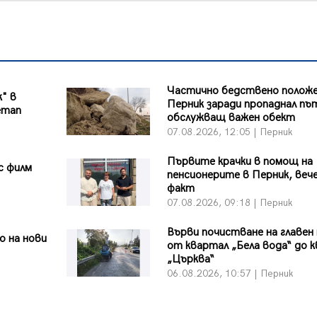
Частично бедствено положе
к" в
Перник заради пропаднал пъ
етап
обслужващ важен обект
07.08.2026, 12:05 | Перник
Първите крачки в помощ на
с филм
пенсионерите в Перник, вече
факт
07.08.2026, 09:18 | Перник
Върви почистване на главен
 на нови
от квартал „Бела вода“ до к
„Църква“
06.08.2026, 10:57 | Перник