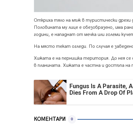
Откриха тяло на мъж в туристически дрехи 
Половината му лице е обезобразено, има рана
години, е нападнат от мечка или големи куч
На място текат огледи. По случая е заведе
Хижата е на пернишка територия. До нея се 
в планината. Хижата е частна и достъпа на 
Fungus Is A Parasite, A
Dies From A Drop Of Pla
КОМЕНТАРИ
0