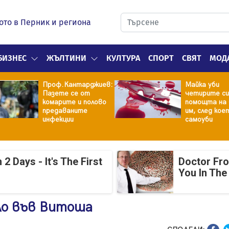
ото в Перник и региона
БИЗНЕС
ЖЪЛТИНИ
КУЛТУРА
СПОРТ
СВЯТ
МОД
Проф.Кантарджиев:
Майка уби
Пазете се от
четирите си
комарите и полово
помощта на 
предаваните
им, след кое
инфекции
самоуби
 Days - It's The First
Doctor Fr
You In The
ло във Витоша