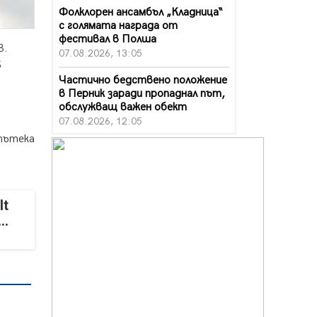
Фолклорен ансамбъл „Кладница“
с голямата награда от
фестивал в Полша
В.
07.08.2026, 13:05
5
Частично бедствено положение
в Перник заради пропаднал път,
обслужващ важен обект
07.08.2026, 12:05
 пътека
Да отговорим на жегите с филм
под звездите днес и утре
07.08.2026, 10:21
Първите крачки в помощ на
It
пенсионерите в Перник, вече са
..
факт
07.08.2026, 09:18
Пак ограничават камионите по
магистралите в петък и неделя.
Ето обходните маршрути
07.08.2026, 07:55