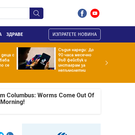
А
ЗДРАВЕ
ИЗПРАТЕТЕ НОВИНА
Съдия нареди: До
 деца с
90 часа месечно
баба
във фейсбук и
то се
инстаграм за
непълнолетни
om Columbus: Worms Come Out Of
 Morning!