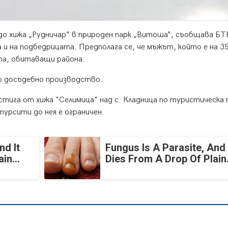
до хижа „Рудничар“ в природен парк „Витоша“, съобщава БТ
 и на подбедрицата. Предполага се, че мъжът, който е на 3
ета, обитаващи района.
но досъдебно производство.
стига от хижа "Селимица" над с. Кладница по туристическа
турсити до нея е ограничен.
nd It
Fungus Is A Parasite, And 
in...
Dies From A Drop Of Plain.