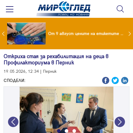
 за изграждане на 13-етажна "мегаджамия" разгневи жителите на Лондон
От 9 август цените на етикетите само в евро
Откриха стая за рехабилитация на деца в
Профилакториума в Перник
19.05.2026, 12:34 | Перник
СПОДЕЛИ:
Previous
Next