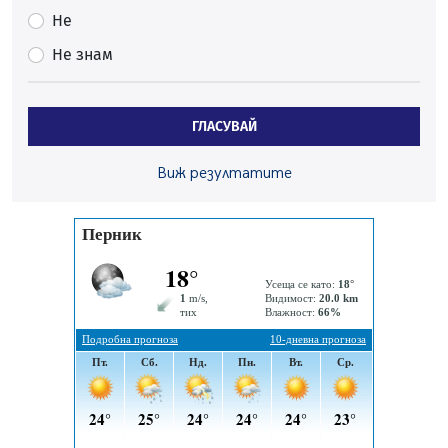
Непълнолетни с електрически тротинетки
Не
санкционирани при нощна проверка в Перник
Не знам
05.08.2026, 10:00
По-малко тежки катастрофи в Пернишко от
началото на годината
ГЛАСУВАЙ
05.08.2026, 09:30
Здравният министър Катя Ивкова и депутата от
Виж резултатите
Перник Мартин Жлябинков обходиха здравни
заведения в Перник
05.08.2026, 09:06
Извънредният и пълномощен посланик на Иран на
посещение в музея в Перник
05.08.2026, 09:02
Млади мъже от Перник в инициатива „Перник
подкрепя своите пенсионери“
05.08.2026, 08:57