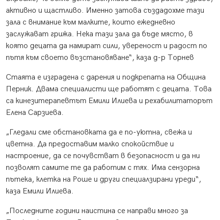
активно и щастливо. Именно затова създадохме тази
зала с внимание към малките, които ежедневно
заслужават грижа. Нека тази зала да бъде място, в
която децата да намират сили, увереност и радост по
пътя към своето възстановяване“, каза д-р Торнев
Стаята е изградена с дарения и подкрепата на Община
Перник. Двама специалисти ще работят с децата. Това
са кинезитерапевтът Емили Илиева и рехабилитаторът
Елена Сарзиева.
„Гледали сме обстановката да е по-уютна, свежа и
цветна. Да предоставим малко спокойствие и
настроение, да се почувстват в безопасност и да ни
позволят самите те да работим с тях. Има сензорна
пътека, клетка на Роше и други специалзирани уреди“,
каза Емили Илиева.
„Последните години наистина се направи много за