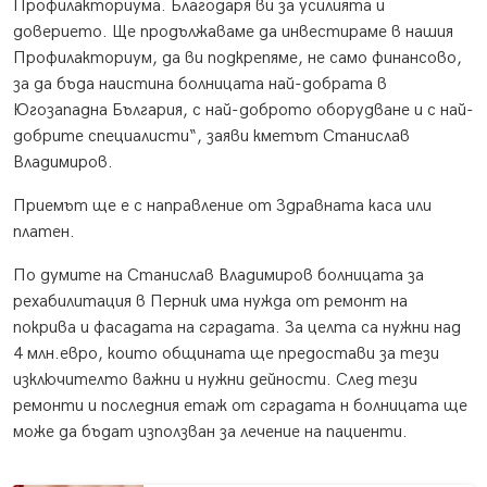
Профилакториума. Благодаря ви за усилията и
доверието. Ще продължаваме да инвестираме в нашия
Профилакториум, да ви подкрепяме, не само финансово,
за да бъда наистина болницата най-добрата в
Югозападна България, с най-доброто оборудване и с най-
добрите специалисти“, заяви кметът Станислав
Владимиров.
Приемът ще е с направление от Здравната каса или
платен.
По думите на Станислав Владимиров болницата за
рехабилитация в Перник има нужда от ремонт на
покрива и фасадата на сградата. За целта са нужни над
4 млн.евро, които общината ще предостави за тези
изключителто важни и нужни дейности. След тези
ремонти и последния етаж от сградата н болницата ще
може да бъдат използван за лечение на пациенти.