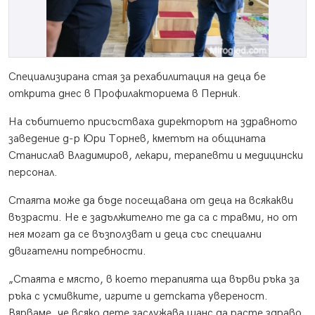
Специализирана стая за рехабилитация на деца бе
открита днес в Профилакториема в Перник.
На събитието присъстваха директорът на здравното
заведение д-р Юри Торнев, кметът на общината
Станислав Владимиров, лекари, терапевти и медицински
персонал.
Стаята може да бъде посещавана от деца на всякакви
възрасти. Не е задължително те да са с травми, но от
нея могат да се възползват и деца със специални
двигателни потребности.
„Стаята е място, в което терапията ща върви ръка за
ръка с усмивките, игрите и детската увереност.
Вярваме, че всяко дете заслужава шанс да расте здраво,