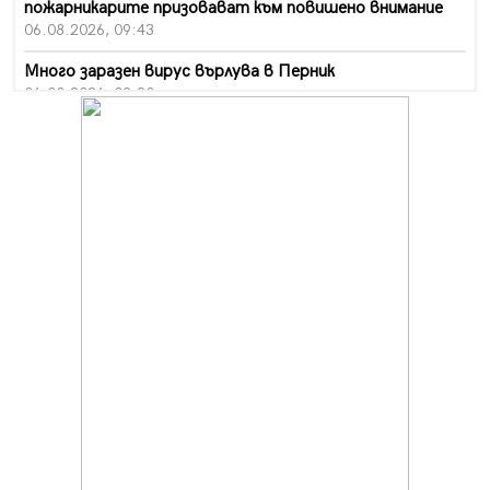
пожарникарите призовават към повишено внимание
06.08.2026, 09:43
Много заразен вирус върлува в Перник
06.08.2026, 09:28
Проверки за спазване правилата за пожарна
безопасност по време на жътвената кампания в
Перник
06.08.2026, 07:51
Ето какви забавления ще има през август в Перник
06.08.2026, 00:48
Пернишки експерт за фишинг измамите:
Проверявайте съмнителните линкове в bezopasno.net
05.08.2026, 15:42
На 95 години почина Лиляна Десова
05.08.2026, 15:18
Радев: Работи се активно за запазването на
средствата по Плана за справедлив преход за