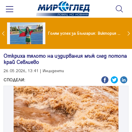
Когато всичко те дразни: тези трикове променят настроението за минути
Голям успех за България: Виктория Ангелова грабна световна титла в тройния скок
Откриха тялото на издирвания мъж след потопа
край Севлиево
26.05.2026, 13:41 | Инциденти
СПОДЕЛИ: