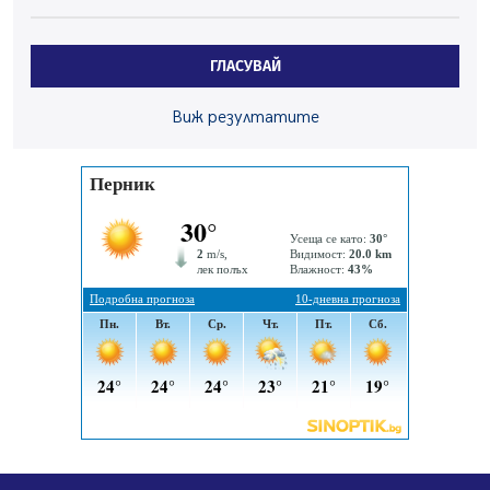
Пак ограничават камионите по магистралите в петък
и неделя. Ето обходните маршрути
07.08.2026, 07:55
ГЛАСУВАЙ
Ето какво вдъхнови Здравка Евтимова за новата ѝ
книга
Виж резултатите
07.08.2026, 00:11
Продължава изграждането на нови паркоместа в
Перник
06.08.2026, 11:22