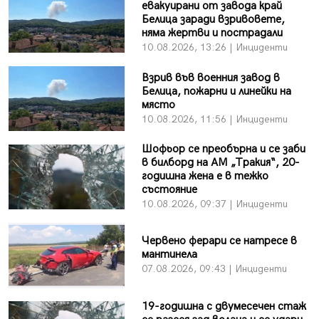
евакуирани от завода край
Белица заради взривовете,
няма жертви и пострадали
10.08.2026, 13:26 | Инциденти
Взрив във военния завод в
Белица, пожарни и линейки на
място
10.08.2026, 11:56 | Инциденти
Шофьор се преобърна и се заби
в билборд на АМ „Тракия“, 20-
годишна жена е в тежко
състояние
10.08.2026, 09:37 | Инциденти
Червено ферари се натресе в
мантинела
07.08.2026, 09:43 | Инциденти
19-годишна с двумесечен стаж