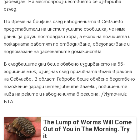
забелязан. На местопроизшествието се извършва
оглед.
По време на брифинг след наводненията в Севлиево
представители на институциите съобщиха, че няма
данни за други пострадали хора, а екипи на полицията и
пожарната работят по отводняване, обезопасяване и
подпомагане на засегнатите домакинства.
В следващите дни беше обявено издирването на 55-
годишния мъж, изчезнал след приливната вълна в района
на Севлиево. В област Габрово беше обявено бедствено
положение заради интензивните валежи, повишените
нива на реките и наводненията в региона. /Източник:
БТА
The Lump of Worms Will Come
Out of You in The Morning. Try
it