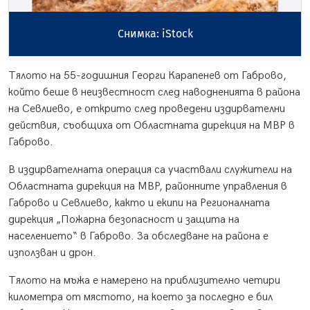
Снимка: iStock
Тялото на 55-годишния Георги Карапенев от Габрово,
който беше в неизвестност след наводненията в района
на Севлиево, е открито след проведени издирвателни
действия, съобщиха от Областната дирекция на МВР в
Габрово.
В издирвателната операция са участвали служители на
Областната дирекция на МВР, районните управления в
Габрово и Севлиево, както и екипи на Регионалната
дирекция „Пожарна безопасност и защита на
населението“ в Габрово. За обследване на района е
използван и дрон.
Тялото на мъжа е намерено на приблизително четири
километра от мястото, на което за последно е бил