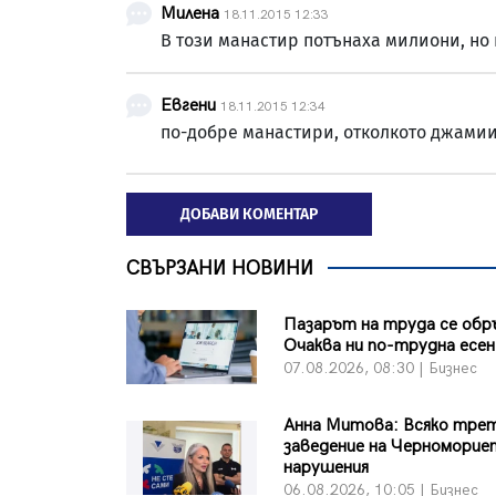
Милена
18.11.2015 12:33
В този манастир потънаха милиони, но 
Евгени
18.11.2015 12:34
по-добре манастири, отколкото джами
ДОБАВИ КОМЕНТАР
СВЪРЗАНИ НОВИНИ
Пазарът на труда се обр
Очаква ни по-трудна есен
07.08.2026, 08:30 | Бизнес
Анна Митова: Всяко тре
заведение на Черномориет
нарушения
06.08.2026, 10:05 | Бизнес