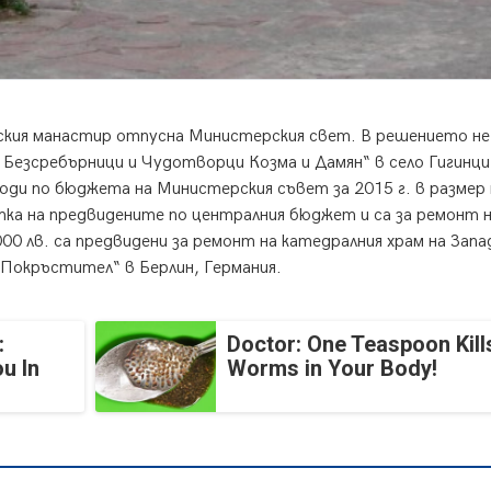
нския манастир отпусна Министерския свет. В решението не
 Безсребърници и Чудотворци Козма и Дамян“ в село Гигинци
и по бюджета на Министерския съвет за 2015 г. в размер 
тка на предвидените по централния бюджет и са за ремонт 
0 лв. са предвидени за ремонт на катедралния храм на Запа
 Покръстител“ в Берлин, Германия.
:
Doctor: One Teaspoon Kills
u In
Worms in Your Body!