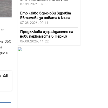
07.08.2026, 07:55
Ето какво вдъхнови Здравка
Евтимова за новата ѝ книга
07.08.2026, 00:11
 се
Продължава изграждането на
.
нови паркоместа в Перник
06.08.2026, 11:22
на 350
на
Върви почистване на главен път
дно и
от квартал „Бела вода“ до кв.
„Църква“
06.08.2026, 10:57
Четири сигнала до пожарната в
 All
Перник за денонощие,
пожарникарите призовават към
повишено внимание
06.08.2026, 09:43
Много заразен вирус върлува в
Перник