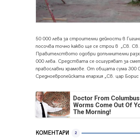
50 000 лева за строителни дейности в Гиги
посочва точно какво ще се строи в „Св. Св.
Правителството одобри допълнителни разход
000 лева. Средствата се осигуряват за сме
православни храмове. От общата сума 300 00
Средноевропейската епархия „Св. цар Борис
Doctor From Columbus
Worms Come Out Of Yo
The Morning!
КОМЕНТАРИ
2