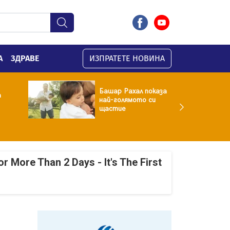
А
ЗДРАВЕ
ИЗПРАТЕТЕ НОВИНА
Башар Рахал показа
а
най-голямото си
щастие
r More Than 2 Days - It's The First