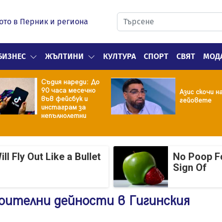
ото в Перник и региона
БИЗНЕС
ЖЪЛТИНИ
КУЛТУРА
СПОРТ
СВЯТ
МОД
Съдия нареди: До
90 часа месечно
Азис скочи н
във фейсбук и
гейовете
инстаграм за
непълнолетни
 Fly Out Like a Bullet
No Poop Fo
Sign Of
оителни дейности в Гигинския