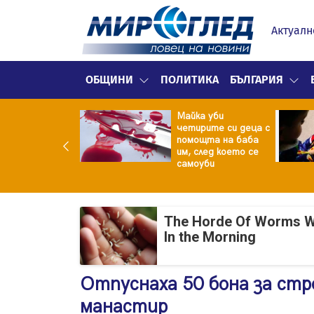
Актуалн
ОБЩИНИ
ПОЛИТИКА
БЪЛГАРИЯ
ф.Кантарджиев:
Майка уби
ете се от
четирите си деца с
арите и полово
помощта на баба
даваните
им, след което се
екции
самоуби
The Horde Of Worms Will
In the Morning
Отпуснаха 50 бона за стр
манастир