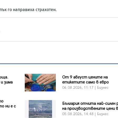
пък го направиха страхотен.
и
ъща.
От 9 август цените на
 и зима
етикетите само в евро
06.08.2026, 11:17 | Бизнес
то
България отчита най-силен
о ни е с
на производствените цени 
05.08.2026, 14:48 | Бизнес