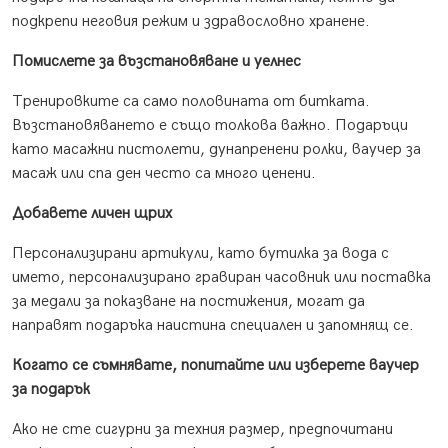
подкрепи неговия режим и здравословно хранене.
Помислете за възстановяване и уелнес
Тренировките са само половината от битката.
Възстановяването е също толкова важно. Подаръци
като масажни пистолети, дунапренени ролки, ваучер за
масаж или спа ден често са много ценени.
Добавете личен щрих
Персонализирани артикули, като бутилка за вода с
името, персонализирано гравиран часовник или поставка
за медали за показване на постижения, могат да
направят подаръка наистина специален и запомнящ се.
Когато се съмнявате, попитайте или изберете ваучер
за подарък
Ако не сте сигурни за техния размер, предпочитани