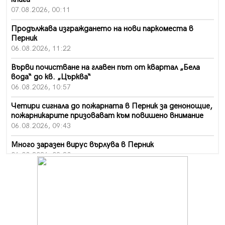
07.08.2026, 00:11
Продължава изграждането на нови паркоместа в
Перник
06.08.2026, 11:22
Върви почистване на главен път от квартал „Бела
вода“ до кв. „Църква“
06.08.2026, 10:57
Четири сигнала до пожарната в Перник за денонощие,
пожарникарите призовават към повишено внимание
06.08.2026, 09:43
Много заразен вирус върлува в Перник
06.08.2026, 09:28
Проверки за спазване правилата за пожарна
безопасност по време на жътвената кампания в
Перник
06.08.2026, 07:51
Ето какви забавления ще има през август в Перник