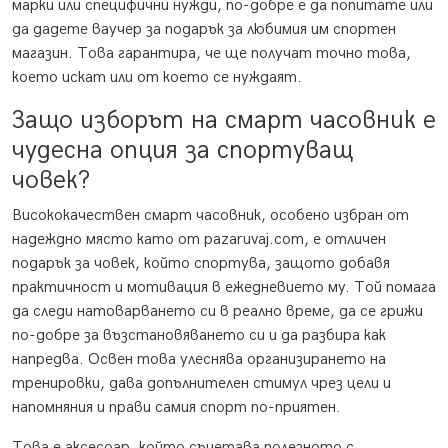
марки или специфични нужди, по-добре е да попитате или
да дадете ваучер за подарък за любимия им спортен
магазин. Това гарантира, че ще получат точно това,
което искат или от което се нуждаят.
Защо изборът на смарт часовник е
чудесна опция за спортуващ
човек?
Висококачествен смарт часовник, особено избран от
надеждно място като от pazaruvaj.com, е отличен
подарък за човек, който спортува, защото добавя
практичност и мотивация в ежедневието му. Той помага
да следи натоварването си в реално време, да се грижи
по-добре за възстановяването си и да разбира как
напредва. Освен това улеснява организирането на
тренировки, дава допълнителен стимул чрез цели и
напомняния и прави самия спорт по-приятен.
Това е аксесоар, който съчетава полезното с