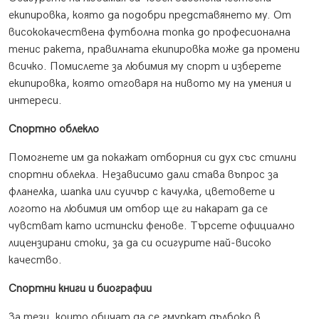
екипировка, която да подобри представянето му. От
висококачествена футболна топка до професионална
тенис ракета, правилната екипировка може да промени
всичко. Помислете за любимия му спорт и изберете
екипировка, която отговаря на нивото му на умения и
интереси.
Спортно облекло
Помогнете им да покажат отборния си дух със стилни
спортни облекла. Независимо дали става въпрос за
фланелка, шапка или суичър с качулка, цветовете и
логото на любимия им отбор ще ги накарат да се
чувстват като истински фенове. Търсете официално
лицензирани стоки, за да си осигурите най-високо
качество.
Спортни книги и биографии
За тези, които обичат да се гмуркат дълбоко в