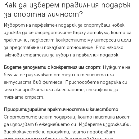
Как да изберем правилния подарък
за спортна личност?
Изборът на перфектен подарък за спортуващ човек
изисква да се съсредоточите върху артикули, които са
практични, подкрепят конкретните му интереси и цели
за представяне и показват отношение. Ето няколко
ключови стратегии за избор на правилния подарък:
Бъдете запознати с конкретния им спорт
: Нуждите на
бегача се различават от тези на тенисиста или
ентусиаста във фитнеса. Приспособете подаръка си
към екипировката или аксесоарите, специфични за
тяхната страст.
Приоритизирайте практичността и качеството
:
Спортистите ценят подаръци, които наистина могат
да използват в ежедневието си. Изберете издръжливи,
висококачествени продукти, които подобряват