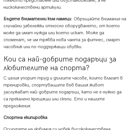
тяхното представяне или възстановяване, а не
нискокачествени артикули.
Бъдете внимателни към намеци
: Обръщайте внимание на
случайни забележки относно оборудването, от което
може да имат нужда или което искат. Може да
споменат, че им трябва нова чанта за фитнес, смарт
часовник или по-поддържащи обувки.
Кои са най-добрите подаръци за
любителите на спорта?
С целия упорит труд и дългите часове, които влагат в
тренировки, спортуващите във вашия живот
заслужават най-добрите подаръци, като не е нужно да
са прекалено крещящи или скъпи. Ето и нашите
предложения:
Спортна екипировка
Осигурете на любимия си човек висококачествена