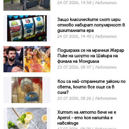
24.07.2026, 14:58 | Любопитно
Защо класическите слот игри
отново набират популярност в
дигиталната ера
24.07.2026, 14:40 | Любопитно
Подиграха се на мрачния Жерар
Пике на шоуто на Шакира на
финала на Мондиала
23.07.2026, 08:07 | Любопитно
Кои са най-странните закони по
света, които все още са в
сила?
20.07.2026, 08:26 | Любопитно
Хитът на лятото вече не е
Aperol – ето коя напитка е
навсякъде