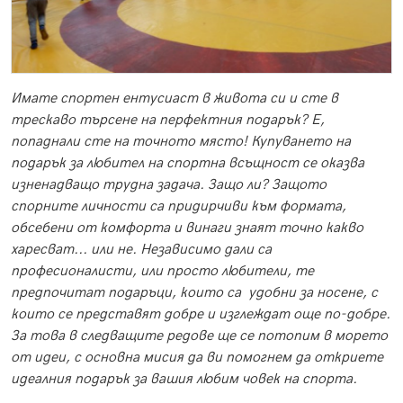
Имате спортен ентусиаст в живота си и сте в
трескаво търсене на перфектния подарък? Е,
попаднали сте на точното място! Купуването на
подарък за любител на спортна всъщност се оказва
изненадващо трудна задача. Защо ли? Защото
спорните личности са придирчиви към формата,
обсебени от комфорта и винаги знаят точно какво
харесват... или не. Независимо дали са
професионалисти, или просто любители, те
предпочитат подаръци, които са удобни за носене, с
които се представят добре и изглеждат още по-добре.
За това в следващите редове ще се потопим в морето
от идеи, с основна мисия да ви помогнем да откриете
идеалния подарък за вашия любим човек на спорта.