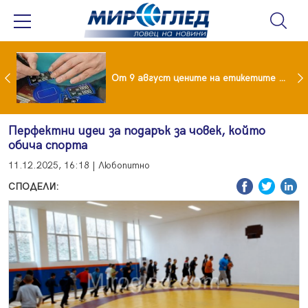
 за изграждане на 13-етажна "мегаджамия" разгневи жителите на Лондон
От 9 август цените на етикетите само в евро
Перфектни идеи за подарък за човек, който
обича спорта
11.12.2025, 16:18 | Любопитно
СПОДЕЛИ: