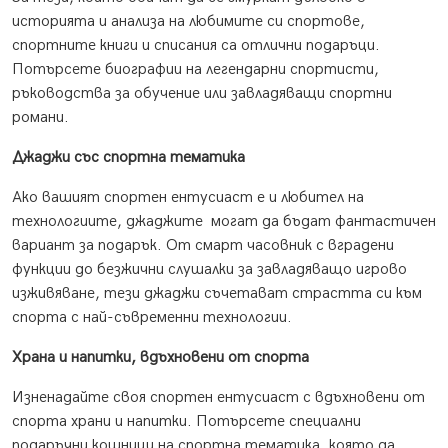
историята и анализа на любимите си спортове,
спортните книги и списания са отлични подаръци.
Потърсете биографии на легендарни спортисти,
ръководства за обучение или завладяващи спортни
романи.
Джаджи със спортна тематика
Ако вашият спортен ентусиаст е и любител на
технологиите, джаджите могат да бъдат фантастичен
вариант за подарък. От
смарт часовник
с вградени
функции до безжични слушалки за завладяващо игрово
изживяване, тези джаджи съчетават страстта си към
спорта с най-съвременни технологии.
Храна и напитки, вдъхновени от спорта
Изненадайте своя спортен ентусиаст с вдъхновени от
спорта храни и напитки. Потърсете специални
подаръчни кошници на спортна тематика, която да