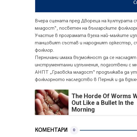
Сни
Вчера сцената пред Двореца на културата с
младост“, посветен на българските фолклор
Участие в програмата взеха най-малките из
танцовият състав и народният оркестър, с
фолклор.
Перничани имаха възможност да се насладят 
инструментални изпълнения, подготвени с м
АНПТ „Граовска младост“ продължава да ут
фолклорното наследство в Перник и да вдъх
The Horde Of Worms Wi
Out Like a Bullet In the
Morning
КОМЕНТАРИ
0