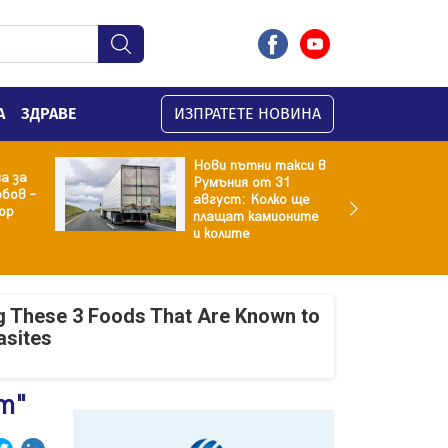
А
ЗДРАВЕ
ИЗПРАТЕТЕ НОВИНА
Нови пътни такси в
а за
Румъния от 31
бов –
август: Колко ще
ор
плащат камионите
и колите
g These 3 Foods That Are Known to
asites
ст"