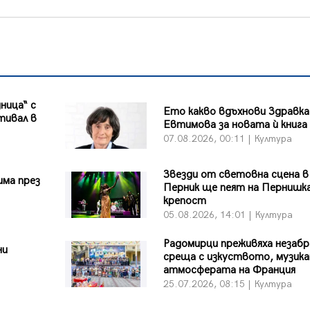
ница“ с
Ето какво вдъхнови Здравка
тивал в
Евтимова за новата ѝ книга
07.08.2026, 00:11 | Култура
Звезди от световна сцена в
има през
Перник ще пеят на Пернишк
крепост
05.08.2026, 14:01 | Култура
Радомирци преживяха незаб
ни
среща с изкуството, музика
атмосферата на Франция
25.07.2026, 08:15 | Култура