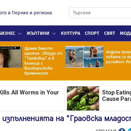
ото в Перник и региона
БИЗНЕС
ЖЪЛТИНИ
КУЛТУРА
СПОРТ
СВЯТ
МОД
Драма вместо
Андреа призн
щастие: Звезда от
новата си лю
"Татковци" е в
руснакът Иг
болница с
високорискова
бременност
ills All Worms in Your
Stop Eatin
Cause Par
а изпълненията на "Граовска младо