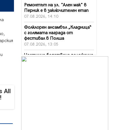
Ремонтът на ул. "Ален мак" в
Перник е в заключителен етап
07.08.2026, 14:10
ка
Фолклорен ансамбъл „Кладница“
с голямата награда от
ио,
фестивал в Полша
арския
07.08.2026, 13:05
 и
Частично бедствено положение
в Перник заради пропаднал път,
обслужващ важен обект
07.08.2026, 12:05
Да отговорим на жегите с филм
под звездите днес и утре
 All
07.08.2026, 10:21
!
Първите крачки в помощ на
пенсионерите в Перник, вече са
факт
07.08.2026, 09:18