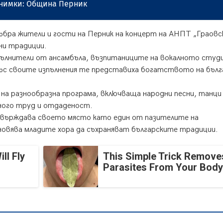
мки: Община Перник
ъбра жители и гости на Перник на концерт на АНПТ „Граовс
ни традиции.
пълнители от ансамбъла, възпитаниците на вокалното студ
ъс своите изпълнения те представиха богатството на бълг
на разнообразна програма, включваща народни песни, танци
ного труд и отдаденост.
върждава своето място като един от пазителите на
новява младите хора да съхраняват българските традиции.
ll Fly
This Simple Trick Removes
Parasites From Your Body