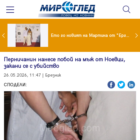
ики Кънчев се разведе тайно като Геро
Ето го новият на Мартина от "Ергенът"
Перничанин нанесе побой на мъж от Ноевци,
закани се с убийство
26.05.2026, 11:47 | Брезник
СПОДЕЛИ: