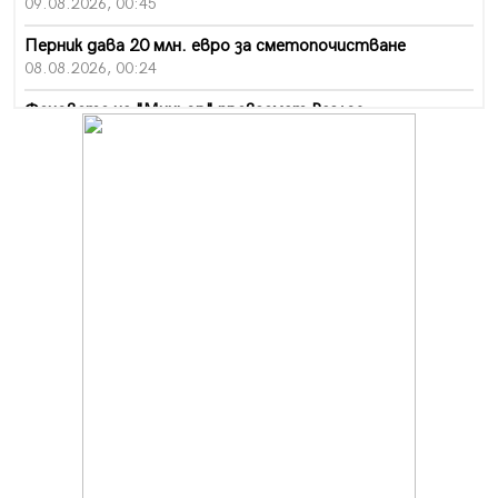
09.08.2026, 00:45
Перник дава 20 млн. евро за сметопочистване
08.08.2026, 00:24
Феновете на "Миньор" превземат Разлог
07.08.2026, 14:52
Ремонтът на ул. "Ален мак" в Перник е в заключителен
етап
07.08.2026, 14:10
Фолклорен ансамбъл „Кладница“ с голямата награда от
фестивал в Полша
07.08.2026, 13:05
Частично бедствено положение в Перник заради
пропаднал път, обслужващ важен обект
07.08.2026, 12:05
Да отговорим на жегите с филм под звездите днес и
утре
07.08.2026, 10:21