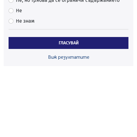
Не, но трябва да се ограничи съдържанието
Много заразен вирус върлува в Перник
Не
06.08.2026, 09:28
Не знам
Проверки за спазване правилата за пожарна
безопасност по време на жътвената кампания в
Перник
ГЛАСУВАЙ
06.08.2026, 07:51
Ето какви забавления ще има през август в Перник
Виж резултатите
06.08.2026, 00:48
Пернишки експерт за фишинг измамите:
Проверявайте съмнителните линкове в bezopasno.net
05.08.2026, 15:42