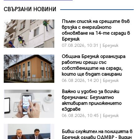
СВЪРЗАНИ НОВИНИ
Пълен списък на срещите във
връзка с енергийното
обновяване на 14-те сгради в
Брезник
07.08.2026, 10:31 | Брезник
Община Брезник организира
работни срещи със
собствениците на сгради,
които ще бъдат санирани
06.08.2026, 14:20 | Брезник
Важно и удобно за всички
брезничани: Безплатно
активират приложението
еЗдраве
06.08.2026, 10:45 | Брезник
Бивш служител на полицията в
Брезник оглави ОДМВР - Видин