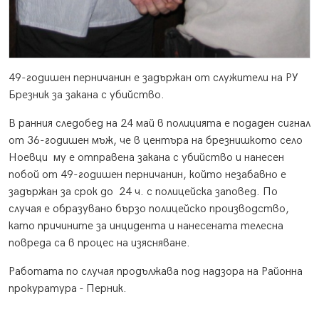
49-годишен перничанин е задържан от служители на РУ
Брезник за закана с убийство.
В ранния следобед на 24 май в полицията е подаден сигнал
от 36-годишен мъж, че в центъра на брезнишкото село
Ноевци му е отправена закана с убийство и нанесен
побой от 49-годишен перничанин, който незабавно е
задържан за срок до 24 ч. с полицейска заповед. По
случая е образувано бързо полицейско производство,
като причините за инцидента и нанесената телесна
повреда са в процес на изясняване.
Работата по случая продължава под надзора на Районна
прокуратура - Перник.