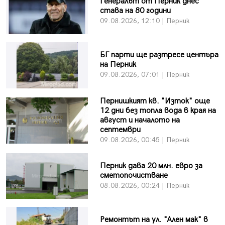
Генералът от Перник днес
става на 80 години
09.08.2026, 12:10 | Перник
БГ парти ще разтресе центъра
на Перник
09.08.2026, 07:01 | Перник
Пернишкият кв. "Изток" още
12 дни без топла вода в края на
август и началото на
септември
09.08.2026, 00:45 | Перник
Перник дава 20 млн. евро за
сметопочистване
08.08.2026, 00:24 | Перник
Ремонтът на ул. "Ален мак" в