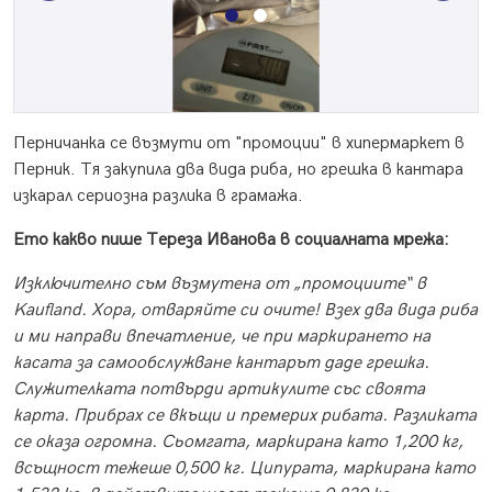
Перничанка се възмути от "промоции" в хипермаркет в
Перник. Тя закупила два вида риба, но грешка в кантара
изкарал сериозна разлика в грамажа.
Ето какво пише Тереза Иванова в социалната мрежа:
Изключително съм възмутена от „промоциите“ в
Kaufland. Хора, отваряйте си очите! Взех два вида риба
и ми направи впечатление, че при маркирането на
касата за самообслужване кантарът даде грешка.
Служителката потвърди артикулите със своята
карта. Прибрах се вкъщи и премерих рибата. Разликата
се оказа огромна. Сьомгата, маркирана като 1,200 кг,
всъщност тежеше 0,500 кг. Ципурата, маркирана като