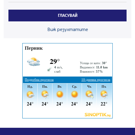
Проверки за спазване правилата за пожарна
безопасност по време на жътвената кампания в
Перник
ГЛАСУВАЙ
06.08.2026, 07:51
Ето какви забавления ще има през август в Перник
Виж резултатите
06.08.2026, 00:48
Пернишки експерт за фишинг измамите:
Проверявайте съмнителните линкове в bezopasno.net
05.08.2026, 15:42