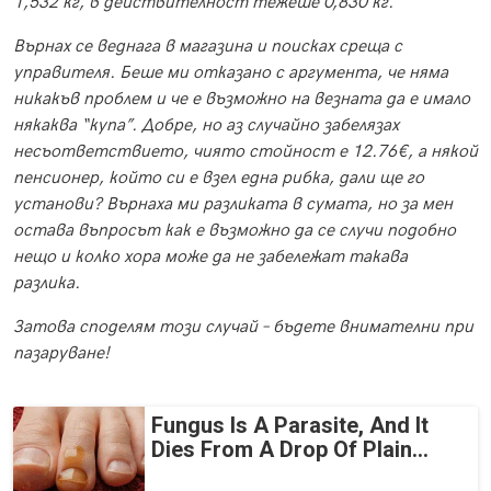
1,532 кг, в действителност тежеше 0,830 кг.
Върнах се веднага в магазина и поисках среща с
управителя. Беше ми отказано с аргумента, че няма
никакъв проблем и че е възможно на везната да е имало
някаква “купа”. Добре, но аз случайно забелязах
несъответствието, чиято стойност е 12.76€, а някой
пенсионер, който си е взел една рибка, дали ще го
установи? Върнаха ми разликата в сумата, но за мен
остава въпросът как е възможно да се случи подобно
нещо и колко хора може да не забележат такава
разлика.
Затова споделям този случай – бъдете внимателни при
пазаруване!
Fungus Is A Parasite, And It
Dies From A Drop Of Plain...