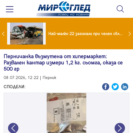
езидент: Искаме споразумение със САЩ , но без компромиси
Най-малко 22 загинали при челен сблъсък между два автобуса
Перничанка възмутена от хипермаркет:
Развален кантар измери 1,2 кг. сьомга, оказа се
500 гр
08.07.2026, 12:22 | Перник
СПОДЕЛИ:
Previous
Next