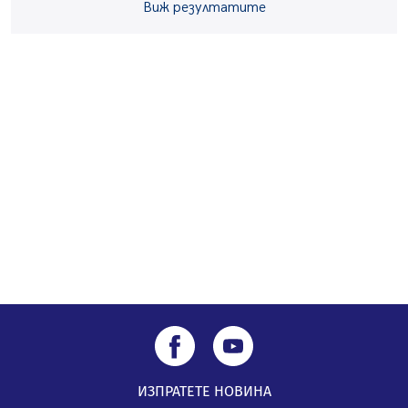
Непълнолетни с електрически тротинетки
Виж резултатите
санкционирани при нощна проверка в Перник
05.08.2026, 10:00
По-малко тежки катастрофи в Пернишко от
началото на годината
05.08.2026, 09:30
Здравният министър Катя Ивкова и депутата от
Перник Мартин Жлябинков обходиха здравни
заведения в Перник
05.08.2026, 09:06
ИЗПРАТЕТЕ НОВИНА