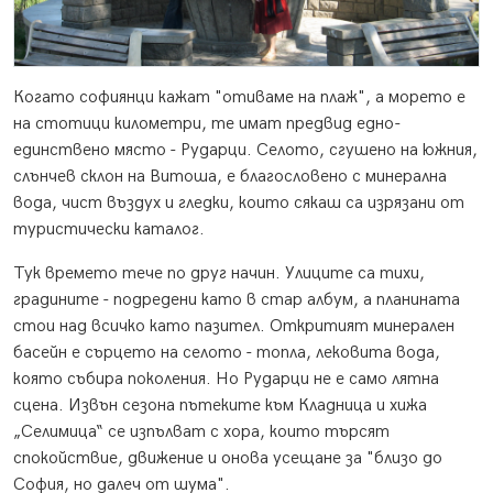
Когато софиянци кажат "отиваме на плаж", а морето е
на стотици километри, те имат предвид едно-
единствено място - Рударци. Селото, сгушено на южния,
слънчев склон на Витоша, е благословено с минерална
вода, чист въздух и гледки, които сякаш са изрязани от
туристически каталог.
Тук времето тече по друг начин. Улиците са тихи,
градините - подредени като в стар албум, а планината
стои над всичко като пазител. Откритият минерален
басейн е сърцето на селото - топла, лековита вода,
която събира поколения. Но Рударци не е само лятна
сцена. Извън сезона пътеките към Кладница и хижа
„Селимица“ се изпълват с хора, които търсят
спокойствие, движение и онова усещане за "близо до
София, но далеч от шума".