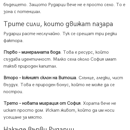
бъдещето. Защото Рударци вече не е просто село. То е
зона с потенциал.
Трите сили, които движат пазара
Рударци расте неслучайно. Тук се срещат три редки
фактора.
Първо – минералната вода
. Това е ресурс, който
създава идентичност. Малко села около София имат
такъв природен капитал.
Второ – южният склон на Витоша
. Слънце, гледки, чист
въздух. Това е природен бонус, който не може да се
построи.
Трето – новата миграция от София
. Хората вече не
искат просто дом. Искат живот, който да им носи
усещане за място.
Накъде върви Рударци