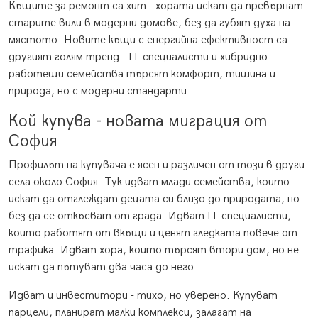
Къщите за ремонт са хит - хората искат да превърнат
старите вили в модерни домове, без да губят духа на
мястото. Новите къщи с енергийна ефективност са
другият голям тренд - IT специалисти и хибридно
работещи семейства търсят комфорт, тишина и
природа, но с модерни стандарти.
Кой купува - новата миграция от
София
Профилът на купувача е ясен и различен от този в други
села около София. Тук идват млади семейства, които
искат да отглеждат децата си близо до природата, но
без да се откъсват от града. Идват IT специалисти,
които работят от вкъщи и ценят гледката повече от
трафика. Идват хора, които търсят втори дом, но не
искат да пътуват два часа до него.
Идват и инвеститори - тихо, но уверено. Купуват
парцели, планират малки комплекси, залагат на