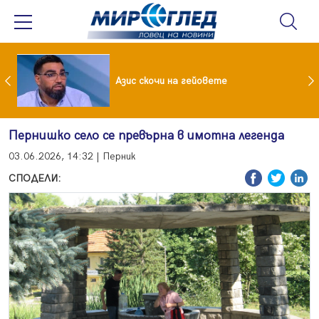
 До 90 часа месечно във фейсбук и инстаграм за непълнолетни
Азис скочи на гейовете
Пернишко село се превърна в имотна легенда
03.06.2026, 14:32 | Перник
СПОДЕЛИ: