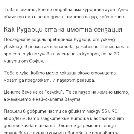
Това е селото, което отдавна има курортна аура. Днес
обаче то има и нещо друго - имотен пазар, който кипи.
Как Рударци стана имотна сензация
Последните години превърнаха Рударци от уикенд
убежище в реална алтернатива за живеене. Причината е
проста: тук получаваш усещане за курорт, но на 20
минути от София.
Това е лукс, който малко локации около столицата
могат да предложат. И пазарът реагира.
Цените вече не са "селски". Те са пазар на желано място,
а желанието е най-скъпата валута.
Парцели в добрите части се движат между 55 и 90
евро/кв.м, като гледките към Витоша и асфалтовият
достъп качват цената. Къщите за ремонт - онези
стари вили с душа и големи дворове, се продават за