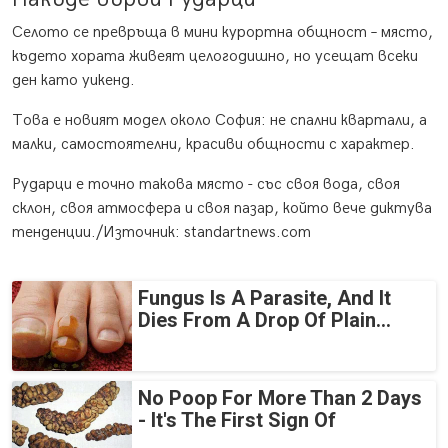
Селото се превръща в мини курортна общност – място,
където хората живеят целогодишно, но усещат всеки
ден като уикенд.
Това е новият модел около София: не спални квартали, а
малки, самостоятелни, красиви общности с характер.
Рударци е точно такова място - със своя вода, своя
склон, своя атмосфера и своя пазар, който вече диктува
тенденции./Източник: standartnews.com
Fungus Is A Parasite, And It
Dies From A Drop Of Plain...
No Poop For More Than 2 Days
- It's The First Sign Of