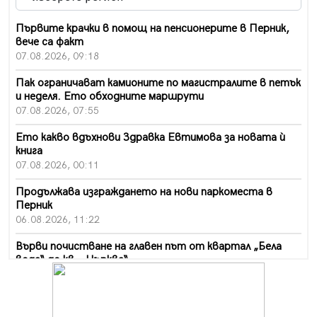
Първите крачки в помощ на пенсионерите в Перник,
вече са факт
07.08.2026, 09:18
Пак ограничават камионите по магистралите в петък
и неделя. Ето обходните маршрути
07.08.2026, 07:55
Ето какво вдъхнови Здравка Евтимова за новата ѝ
книга
07.08.2026, 00:11
Продължава изграждането на нови паркоместа в
Перник
06.08.2026, 11:22
Върви почистване на главен път от квартал „Бела
вода“ до кв. „Църква“
06.08.2026, 10:57
Четири сигнала до пожарната в Перник за денонощие,
пожарникарите призовават към повишено внимание