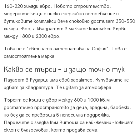
160-220 хиляди евро. Новото строителство,
модерните къщи с ниско енергийно потребление и
бутиковите комплекси вече спокойно достигат 350–550
хиляди евро, а квадратът в малките комплекси върви
между 1800 и 2300 евро.
Това не е "евтината алтернатива на София". Това е
самостоятелна марка.
Какво се търси – и защо точно тук
Пазарът в Рударци има свой характер. Купувачите не
идват за квадратура. Те идват за атмосфера.
Търсят се къщи с двор между 600 и 1000 кв.м -
достатъчно пространство за деца, градина, барбекю,
но без да се превръща в непосилна поддръжка.
Парцелите с гледка към Витоша са най-желани - южният
склон е благословия, която продава сама.