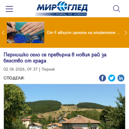
 за изграждане на 13-етажна "мегаджамия" разгневи жителите на Лондон
От 9 август цените на етикетите само в евро
Пернишко село се превърна в новия рай за
бягство от града
02.06.2026, 09:37 | Перник
СПОДЕЛИ: