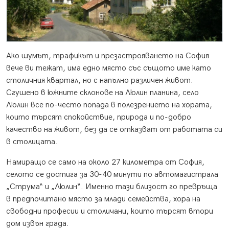
Ако шумът, трафикът и презастрояването на София
вече ви тежат, има едно място със същото име като
столичния квартал, но с напълно различен живот.
Сгушено в южните склонове на Люлин планина, село
Люлин все по-често попада в полезрението на хората,
които търсят спокойствие, природа и по-добро
качество на живот, без да се отказват от работата си
в столицата.
Намиращо се само на около 27 километра от София,
селото се достига за 30-40 минути по автомагистрала
„Струма“ и „Люлин“. Именно тази близост го превръща
в предпочитано място за млади семейства, хора на
свободни професии и столичани, които търсят втори
дом извън града.