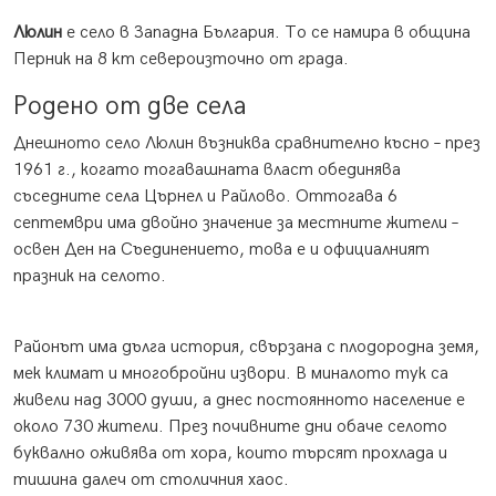
Люлин
е село в Западна България. То се намира в община
Перник на 8 km североизточно от града.
Родено от две села
Днешното село Люлин възниква сравнително късно – през
1961 г., когато тогавашната власт обединява
съседните села Църнел и Райлово. Оттогава 6
септември има двойно значение за местните жители –
освен Ден на Съединението, това е и официалният
празник на селото.
Районът има дълга история, свързана с плодородна земя,
мек климат и многобройни извори. В миналото тук са
живели над 3000 души, а днес постоянното население е
около 730 жители. През почивните дни обаче селото
буквално оживява от хора, които търсят прохлада и
тишина далеч от столичния хаос.