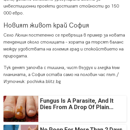
инвестиционни проекти достигат стойности до 150
000 евро.
Новият живот край София
Село Люлин постепенно се превръща в пример за новата
тенденция около столицата – хората да търсят баланс
между удобствата на големия град и спокойствието на
природата.
Тук денят започва с тишина, чист въздух и гледка към
планината, а София остава само на половин час път./
Източник: pochivka.blitz.bg
Fungus Is A Parasite, And It
Dies From A Drop Of Plain...
No Poop For More Than 2 Days