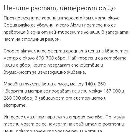
Цените растат, интересът също
През последните години интересът към имоти около
София рязко се увеличи, а село Люлин постепенно се
превръща в една от най-търсените локации в западната
част на столичния регион.
Според актуалните оферти средната цена на квадратен
метър е около 690-700 евро. Най-търсени са готовите
къщи с двор, които предлагат спокойствие и
възможност за целогодишно живеене.
Масивни тухлени къщи с площ между 140 и 250
квадратни метра се продават на цени между 137 000 и
260 000 евро, в зависимост от състоянието и
екстрите.
Интерес има и към парцели за строителство. По-малки
терени могат да се намерят на сравнително достъпни
цени, докато големите урегулирани имоти за