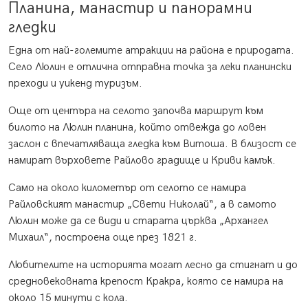
Планина, манастир и панорамни
гледки
Една от най-големите атракции на района е природата.
Село Люлин е отлична отправна точка за леки планински
преходи и уикенд туризъм.
Още от центъра на селото започва маршрут към
билото на Люлин планина, който отвежда до ловен
заслон с впечатляваща гледка към Витоша. В близост се
намират върховете Райлово градище и Криви камък.
Само на около километър от селото се намира
Райловският манастир „Свети Николай“, а в самото
Люлин може да се види и старата църква „Архангел
Михаил“, построена още през 1821 г.
Любителите на историята могат лесно да стигнат и до
средновековната крепост Кракра, която се намира на
около 15 минути с кола.