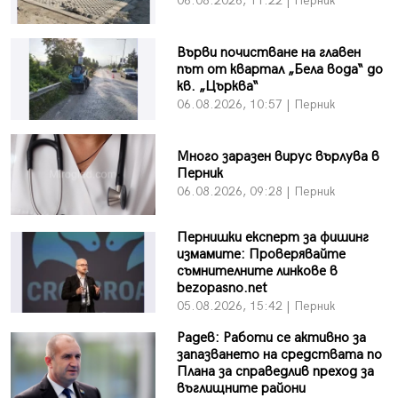
06.08.2026, 11:22 | Перник
Върви почистване на главен
път от квартал „Бела вода“ до
кв. „Църква“
06.08.2026, 10:57 | Перник
Много заразен вирус върлува в
Перник
06.08.2026, 09:28 | Перник
Пернишки експерт за фишинг
измамите: Проверявайте
съмнителните линкове в
bezopasno.net
05.08.2026, 15:42 | Перник
Радев: Работи се активно за
запазването на средствата по
Плана за справедлив преход за
въглищните райони