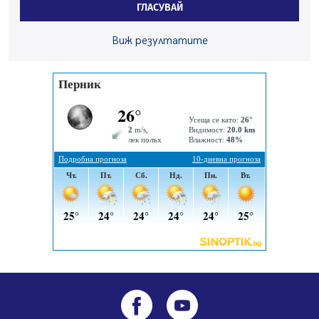
ГЛАСУВАЙ
заведения в Перник
05.08.2026, 09:06
Виж резултатите
Извънредният и пълномощен посланик на Иран на
посещение в музея в Перник
05.08.2026, 09:02
Млади мъже от Перник в инициатива „Перник
подкрепя своите пенсионери“
05.08.2026, 08:57
5 случая на хепатит от началото на юли до сега в
Перник
05.08.2026, 00:32