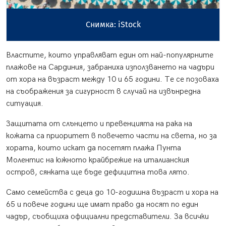
Снимка: iStock
Властите, които управляват един от най-популярните
плажове на Сардиния, забраниха използването на чадъри
от хора на възраст между 10 и 65 години. Те се позоваха
на съображения за сигурност в случай на извънредна
ситуация.
Защитата от слънцето и превенцията на рака на
кожата са приоритет в повечето части на света, но за
хората, които искат да посетят плажа Пунта
Молентис на южното крайбрежие на италианския
остров, сянката ще бъде дефицитна това лято.
Само семейства с деца до 10-годишна възраст и хора на
65 и повече години ще имат право да носят по един
чадър, съобщиха официални представители. За всички