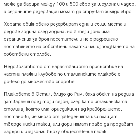
може да варира между 100 и 500 евро за шезлонг и чадър,
а сезонните резервации могат да струват хиляди евро.
Хората обикновено резервират едни и същи места и
редове година след година, но в тези зони има
ограничения за броя посетители и не е разрешено
поставянето на собствени палатки или използването на
собствени столове.
Недоволството от нарастващото присъствие на
частни плажни клубове по италианските плажове е
довело до множество спорове.
Плажовете в Остия, близо до Рим, бяха обект на редица
затваряния през този сезон, след като италианската
столица, която има юрисдикция над крайбрежието,
постанови, че много от заведенията или плащат
твърде ниски такси, или дори нямат право да продават
чадъри и шезлонги върху обществения пясък.