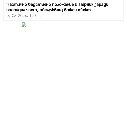
Частично бедствено положение в Перник заради
пропаднал път, обслужващ важен обект
07.08.2026, 12:05
Да отговорим на жегите с филм под звездите днес и
утре
07.08.2026, 10:21
Първите крачки в помощ на пенсионерите в Перник,
вече са факт
07.08.2026, 09:18
Пак ограничават камионите по магистралите в петък
и неделя. Ето обходните маршрути
07.08.2026, 07:55
Ето какво вдъхнови Здравка Евтимова за новата ѝ
книга
07.08.2026, 00:11
Продължава изграждането на нови паркоместа в
Перник
06.08.2026, 11:22