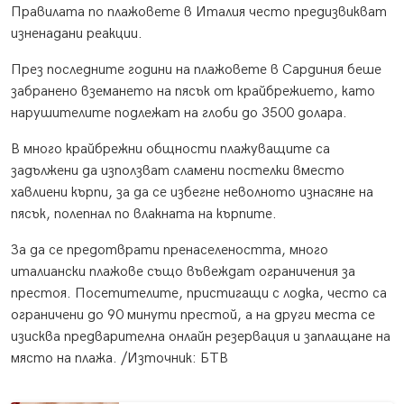
Правилата по плажовете в Италия често предизвикват
изненадани реакции.
През последните години на плажовете в Сардиния беше
забранено вземането на пясък от крайбрежието, като
нарушителите подлежат на глоби до 3500 долара.
В много крайбрежни общности плажуващите са
задължени да използват сламени постелки вместо
хавлиени кърпи, за да се избегне неволното изнасяне на
пясък, полепнал по влакната на кърпите.
За да се предотврати пренаселеността, много
италиански плажове също въвеждат ограничения за
престоя. Посетителите, пристигащи с лодка, често са
ограничени до 90 минути престой, а на други места се
изисква предварителна онлайн резервация и заплащане на
място на плажа. /Източник: БТВ