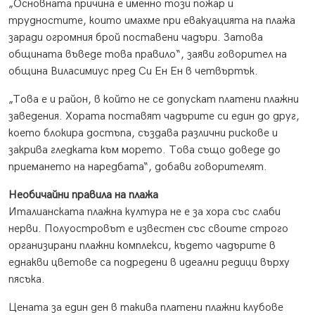
„Основната причина е именно този пожар и
трудностите, които имахме при евакуацията на плажа
заради огромния брой поставени чадъри. Затова
общината въведе това правило“, заяви говорител на
община Виласимиус пред Си Ен Ен в четвъртък.
„Това е и район, в който не се допускат платени плажни
заведения. Хората поставят чадърите си един до друг,
което блокира достъпа, създава различни рискове и
закрива гледката към морето. Това също доведе до
приемането на наредбата“, добави говорителят.
Необичайни правила на плажа
Италианската плажна култура не е за хора със слаби
нерви. Полуостровът е известен със своите строго
организирани плажни комплекси, където чадърите в
еднакви цветове са подредени в идеални редици върху
пясъка.
Цената за един ден в такива платени плажни клубове