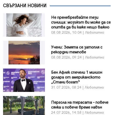
СВЪРЗАНИ НОВИНИ
Не пренебрегвайте тези
сънища: мозъкът ви може да се
опитва да ви каже нещо важно
08.08.2026, 10:04 | Любопитно
Учени: Земята се затопля с
рекордни темпове
08.08.2026, 09:24 | Любопитно
Бен Афлек спечели 1 милион
долара от американското
„Стани богат“
31.07.2026, 08:24 | Любопитно
Пергола на терасата – повече
сянка и повече време навън
24.07.2026, 14:58 | Любопитно