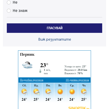
Не
На 95 години почина Лиляна Десова
Не знам
05.08.2026, 15:18
Радев: Работи се активно за запазването на
средствата по Плана за справедлив преход за
ГЛАСУВАЙ
въглищните райони
05.08.2026, 14:57
Виж резултатите
Звезди от световна сцена в Перник ще пеят на
Пернишката крепост
05.08.2026, 14:01
„Топлофикация Перник“ напредва с дигитализацията
на отчетния процес
05.08.2026, 11:48