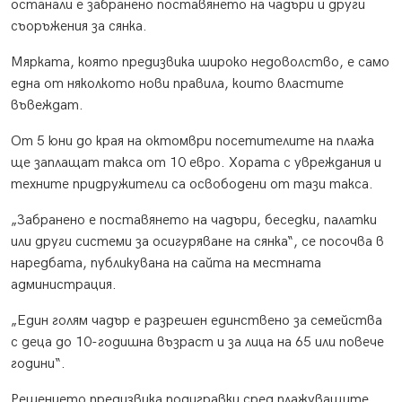
останали е забранено поставянето на чадъри и други
съоръжения за сянка.
Мярката, която предизвика широко недоволство, е само
една от няколкото нови правила, които властите
въвеждат.
От 5 юни до края на октомври посетителите на плажа
ще заплащат такса от 10 евро. Хората с увреждания и
техните придружители са освободени от тази такса.
„Забранено е поставянето на чадъри, беседки, палатки
или други системи за осигуряване на сянка“, се посочва в
наредбата, публикувана на сайта на местната
администрация.
„Един голям чадър е разрешен единствено за семейства
с деца до 10-годишна възраст и за лица на 65 или повече
години“.
Решението предизвика подигравки сред плажуващите.