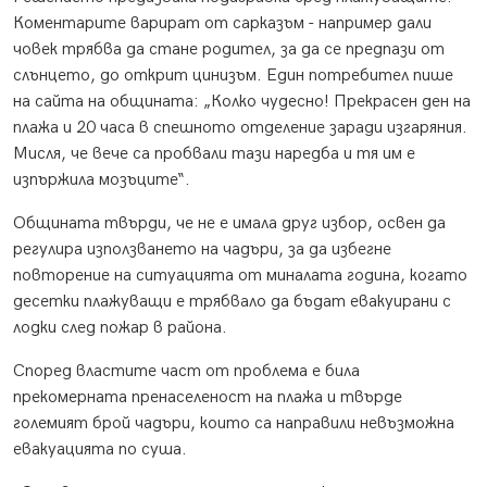
Коментарите варират от сарказъм - например дали
човек трябва да стане родител, за да се предпази от
слънцето, до открит цинизъм. Един потребител пише
на сайта на общината: „Колко чудесно! Прекрасен ден на
плажа и 20 часа в спешното отделение заради изгаряния.
Мисля, че вече са пробвали тази наредба и тя им е
изпържила мозъците“.
Общината твърди, че не е имала друг избор, освен да
регулира използването на чадъри, за да избегне
повторение на ситуацията от миналата година, когато
десетки плажуващи е трябвало да бъдат евакуирани с
лодки след пожар в района.
Според властите част от проблема е била
прекомерната пренаселеност на плажа и твърде
големият брой чадъри, които са направили невъзможна
евакуацията по суша.