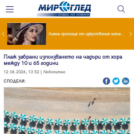
Популярен риалити герой заряза жена си заради друга
Лияна пропищя от изкуствения интелект
Плаж забрани използването на чадъри от хора
между 10 и 65 години
12.06.2026, 13:52 | Любопитно
СПОДЕЛИ: