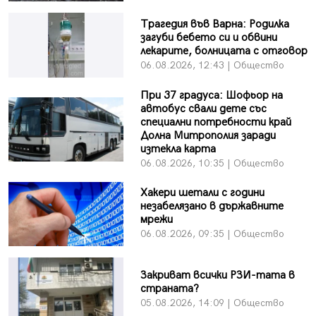
Трагедия във Варна: Родилка
загуби бебето си и обвини
лекарите, болницата с отговор
06.08.2026, 12:43 | Общество
При 37 градуса: Шофьор на
автобус свали дете със
специални потребности край
Долна Митрополия заради
изтекла карта
06.08.2026, 10:35 | Общество
Хакери шетали с години
незабелязано в държавните
мрежи
06.08.2026, 09:35 | Общество
Закриват всички РЗИ-тата в
страната?
05.08.2026, 14:09 | Общество