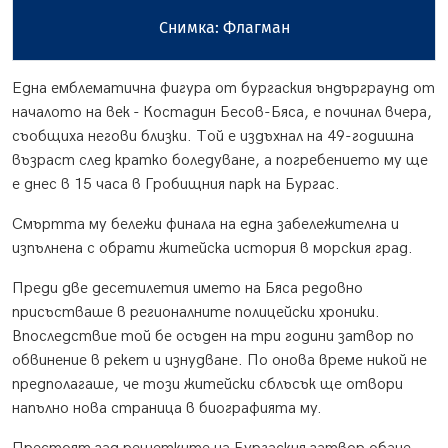
Снимка: Флагман
Една емблематична фигура от бургаския ъндърграунд от
началото на век - Костадин Бесов-Бяса, е починал вчера,
съобщиха негови близки. Той е издъхнал на 49-годишна
възраст след кратко боледуване, а погребението му ще
е днес в 15 часа в Гробищния парк на Бургас.
Смъртта му бележи финала на една забележителна и
изпълнена с обрати житейска история в морския град.
Преди две десетилетия името на Бяса редовно
присъстваше в регионалните полицейски хроники.
Впоследствие той бе осъден на три години затвор по
обвинение в рекет и изнудване. По онова време никой не
предполагаше, че този житейски сблъсък ще отвори
напълно нова страница в биографията му.