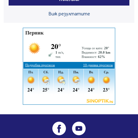
05.08.2026, 10:00
По-малко тежки катастрофи в Пернишко от
Виж резултатите
началото на годината
05.08.2026, 09:30
Здравният министър Катя Ивкова и депутата от
Перник Мартин Жлябинков обходиха здравни
заведения в Перник
05.08.2026, 09:06
Извънредният и пълномощен посланик на Иран на
посещение в музея в Перник
05.08.2026, 09:02