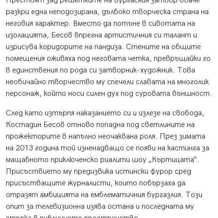
Престоят зад решетките на Бургаския затвор обаче
разкри една неподозирана, дълбоко творческа страна на
неговия характер. Вместо да потъне в сивотата на
изолацията, Бесов впрегна артистичния си талант и
изрисува коридорите на пандиза. Стените на общите
помещения оживяха под неговата четка, превръщайки го
в единствения по рода си затворник-художник. Това
необичайно творчество му спечели славата на многолик
персонаж, който носи силен дух под суровата външност.
След като изтърпя наказанието си и излезе на свобода,
Костадин Бесов отново попадна под светлините на
прожекторите в напълно неочаквана роля. През зимата
на 2013 година той изненадващо се появи на кастинга за
мащабното приключенско риалити шоу „Къртицата“.
Присъствието му предизвика истински фурор сред
присъстващите журналисти, които побързаха да
отразят амбицията на емблематичния бургазлия. Този
опит за телевизионна изява остана и последната му