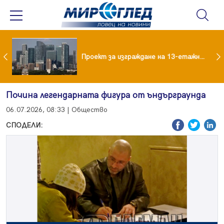
Забраниха на летовници асансьора в хотел на Златните
Проект за изграждане на 13-етажна "мегаджамия" разгневи жителите на Лондон
Почина легендарната фигура от ъндърграунда
06.07.2026, 08:33 | Общество
СПОДЕЛИ: