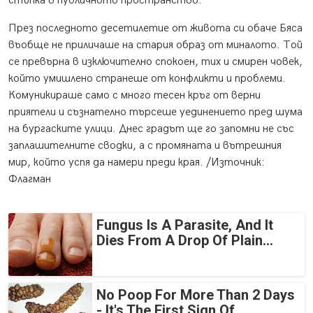
стъпка в публичното пространство.
През последното десетилетие от живота си обаче Бяса
въобще не приличаше на стария образ от миналото. Той
се превърна в изключително спокоен, тих и смирен човек,
който умишлено странеше от конфликти и проблеми.
Комуникираше само с много тесен кръг от верни
приятели и съзнателно търсеше уединението пред шума
на бургаските улици. Днес градът ще го запомни не със
заплашителните сводки, а с промяната и вътрешния
мир, който успя да намери преди края. /Източник:
Флагман
Fungus Is A Parasite, And It
Dies From A Drop Of Plain...
No Poop For More Than 2 Days
- It's The First Sign Of