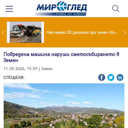
езидент: Искаме споразумение със САЩ , но без компромиси
Най-малко 22 загинали при челен сблъсък между два автобуса
Повредена машина наруши сметосъбирането в
Земен
11.05.2026, 15:59 | Земен
СПОДЕЛИ: