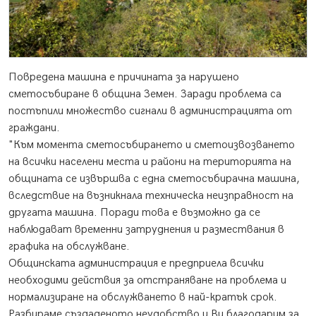
Повредена машина е причината за нарушено
сметосъбиране в община Земен. Заради проблема са
постъпили множество сигнали в администрацията от
граждани.
"Към момента сметосъбирането и сметоизвозването
на всички населени места и райони на територията на
общината се извършва с една сметосъбирачна машина,
вследствие на възникнала техническа неизправност на
другата машина. Поради това е възможно да се
наблюдават временни затруднения и размествания в
графика на обслужване.
Общинската администрация е предприела всички
необходими действия за отстраняване на проблема и
нормализиране на обслужването в най-кратък срок.
Разбираме създаденото неудобство и Ви благодарим за