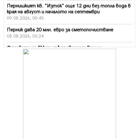
Пернишкият кв. "Изток" още 12 дни без топла вода в
края на август и началото на септември
09.08.2026, 00:45
Перник дава 20 млн. евро за сметопочистване
08.08.2026, 00:24
Феновете на "Миньор" превземат Разлог
07.08.2026, 14:52
Ремонтът на ул. "Ален мак" в Перник е в заключителен
етап
07.08.2026, 14:10
Фолклорен ансамбъл „Кладница“ с голямата награда от
фестивал в Полша
07.08.2026, 13:05
Частично бедствено положение в Перник заради
пропаднал път, обслужващ важен обект
07.08.2026, 12:05
Да отговорим на жегите с филм под звездите днес и