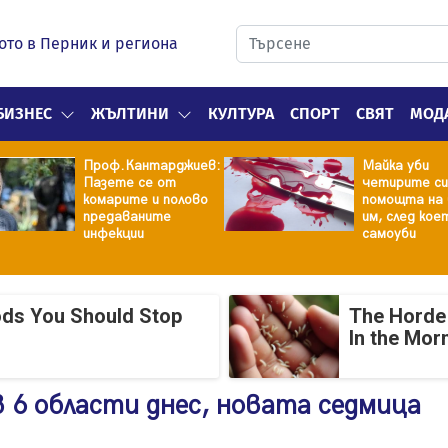
ото в Перник и региона
БИЗНЕС
ЖЪЛТИНИ
КУЛТУРА
СПОРТ
СВЯТ
МОД
Проф.Кантарджиев:
Майка уби
Пазете се от
четирите си
комарите и полово
помощта на 
предаваните
им, след кое
инфекции
самоуби
ods You Should Stop
The Horde 
In the Mor
в 6 области днес, новата седмица