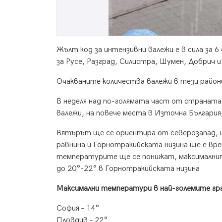
Жълт код за интензивни валежи е в сила за 
за Русе, Разград, Силистра, Шумен, Добрич и
Очакваните количества валежи в тези район
В неделя над по-голямата част от страната
валежи, на повече места в Източна Българи
Вятърът ще се ориентира от северозапад, н
равнина и Горнотракийската низина ще е вре
температурите ще се понижат, максималнит
до 20°-22° в Горнотракийската низина
Максимални температури в най-големите гр
София – 14°
Пловдив – 22°