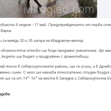
6 области в неделя – 17 май. Предупреждението от първа сте
 Варна.
и са между 20 и 35 литра на квадратен метър.
 облачността отново ще бъде предимно значителна. Ще има
я, където ще бъдат и придружени с гръмотевици.
ай-късно в североизточните райони, ще се усили, и в Дунав
менно силен. С него ще нахлува относително студен въздух 
е ще са от 14°-16° на места в Западна и Североизточна Б
адове: