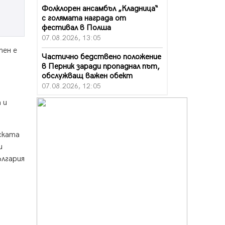
Фолклорен ансамбъл „Кладница“
с голямата награда от
фестивал в Полша
07.08.2026, 13:05
пен е
Частично бедствено положение
в Перник заради пропаднал път,
обслужващ важен обект
07.08.2026, 12:05
 и
Да отговорим на жегите с филм
под звездите днес и утре
07.08.2026, 10:21
ската
Първите крачки в помощ на
и
пенсионерите в Перник, вече са
ългария
факт
07.08.2026, 09:18
Пак ограничават камионите по
магистралите в петък и неделя.
Ето обходните маршрути
07.08.2026, 07:55