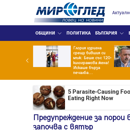
Актуалн
ОБЩИНИ
ПОЛИТИКА
БЪЛГАРИЯ
Глория изригна
ия и майка си
срещу бившия си
троиха къща от
мъж: Беше със 120-
0 стъклени
килограмова жена!
илки
Искаше бърза
печалба...
5 Parasite-Causing Fo
Eating Right Now
Предупреждение за порои 
започва с вятър