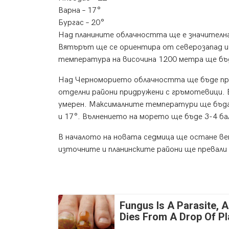
Варна – 17°
Бургас – 20°
Над планините облачността ще е значителна 
Вятърът ще се ориентира от северозапад и щ
температура на височина 1200 метра ще бъде
Над Черноморието облачността ще бъде пре
отделни райони придружени с гръмотевици. 
умерен. Максималните температури ще бъда
и 17°. Вълнението на морето ще бъде 3-4 ба
В началото на новата седмица ще остане ве
източните и планинските райони ще превали
Fungus Is A Parasite, A
Dies From A Drop Of Pla