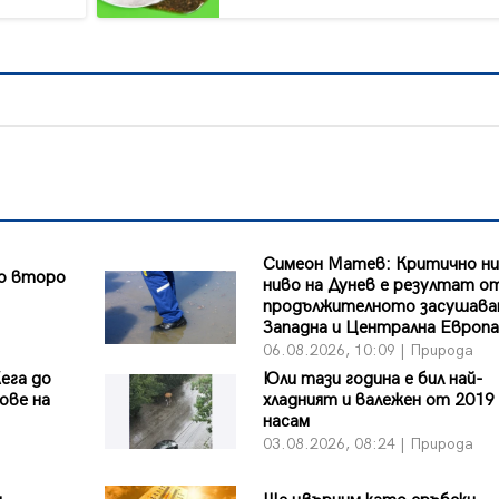
Симеон Матев: Критично н
до второ
ниво на Дунев е резултат о
продължителното засушава
Западна и Централна Европа
06.08.2026, 10:09 | Природа
ега до
Юли тази година е бил най-
ове на
хладният и валежен от 2019 
насам
03.08.2026, 08:24 | Природа