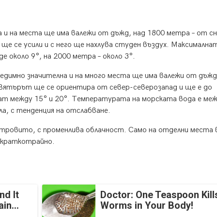
и на места ще има валежи от дъжд, над 1800 метра – от сн
е се усили и с него ще нахлува студен въздух. Максимална
 около 9°, на 2000 метра – около 3°.
димно значителна и на много места ще има валежи от дъжд
Вятърът ще се ориентира от север-северозапад и ще е до
т между 15° и 20°. Температурата на морската вода е меж
ла, с тенденция на отслабване.
тровито, с променлива облачност. Само на отделни места 
 краткотрайно.
nd It
Doctor: One Teaspoon Kills
in...
Worms in Your Body!