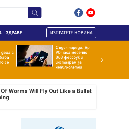
А
ЗДРАВЕ
ИЗПРАТЕТЕ НОВИНА
Съдия нареди: До
 деца с
90 часа месечно
баба
във фейсбук и
то се
инстаграм за
непълнолетни
Of Worms Will Fly Out Like a Bullet
ning