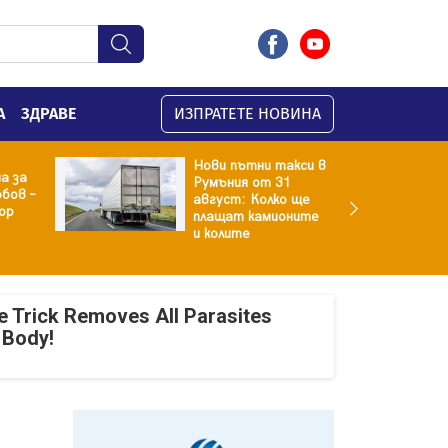
А
ЗДРАВЕ
ИЗПРАТЕТЕ НОВИНА
Нови пътни такси в
а за
Румъния от 31
бов –
август: Колко ще
ор
плащат камионите
и колите
e Trick Removes All Parasites
 Body!