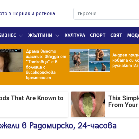
ото в Перник и региона
БИЗНЕС
ЖЪЛТИНИ
КУЛТУРА
СПОРТ
СВЯТ
МОД
Драма вместо
Андреа призн
щастие: Звезда от
новата си лю
"Татковци" е в
руснакът Иг
болница с
високорискова
бременност
oods That Are Known to
This Simpl
From Your
ржели в Радомирско, 24-часова