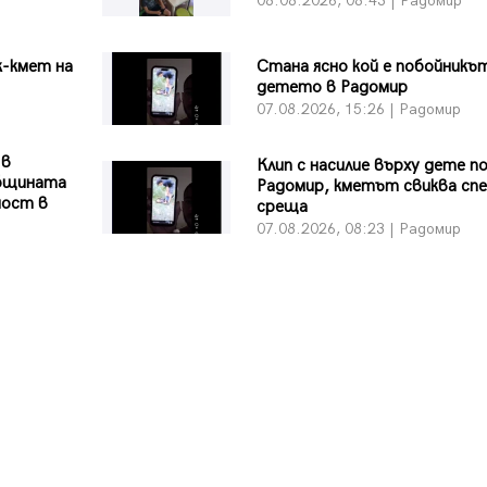
08.08.2026, 08:43 | Радомир
к-кмет на
Стана ясно кой е побойникъ
детето в Радомир
07.08.2026, 15:26 | Радомир
 в
Клип с насилие върху дете п
Общината
Радомир, кметът свиква сп
ност в
среща
07.08.2026, 08:23 | Радомир