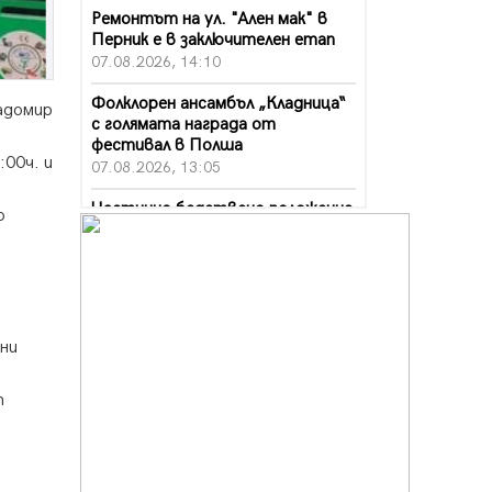
Ремонтът на ул. "Ален мак" в
Перник е в заключителен етап
07.08.2026, 14:10
Фолклорен ансамбъл „Кладница“
Радомир
с голямата награда от
фестивал в Полша
:00ч. и
07.08.2026, 13:05
Частично бедствено положение
о
в Перник заради пропаднал път,
обслужващ важен обект
07.08.2026, 12:05
Да отговорим на жегите с филм
под звездите днес и утре
ни
07.08.2026, 10:21
Първите крачки в помощ на
т
пенсионерите в Перник, вече са
т
факт
07.08.2026, 09:18