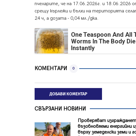
пчеларите, че на 17.06.2026г. и 18.06.2026
срещу кърлежи и бълхи на територията села
24 ч, а дозата - 0,04 мл./дка.
One Teaspoon And All 
Worms In The Body Die
Instantly
КОМЕНТАРИ
0
ДОБАВИ КОМЕНТАР
СВЪРЗАНИ НОВИНИ
Проверяват изгражданет
възобновяеми енергийни 
върху земеделски земи и г