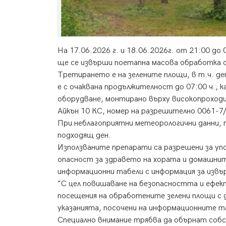
Нa 17.06.2026 г. и 18.06.2026г. от 21:00 д
ще се извърши поетапна масова обработка с
Третирането е на зелените площи, в т.ч. де
е с очаквана продължителност до 07:00 ч., 
оборудване, монтирано върху високопроход
Айкън 10 КС, номер на разрешително 0061-7/1
При неблагоприятни метеорологични данни, 
подходящ ден.
Използваните препарати са разрешени за уп
опасност за здравето на хората и домашни
информационни табели с информация за изв
"С цел повишаване на безопасността и ефе
посещения на обработените зелени площи с 
указанията, посочени на информационните 
Специално внимание трябва да обърнат соб