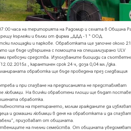
о 07:00 часа на територията на Радомир и селата в Община 
рещу кърлежи и бълхи от фирма „ДДД -1 “ ООД.
тски площадки и паркове. Обработката ще започне около 21
като ще бъде извършена с помощта на специализирано ULV
ими превозни средства. Използваните биоциди са съответн
2.02.2015г., карантинен срок 24 ч, доза 0,04 мл./дка.
планираната обработка ще бъде проведена през следващия
отреба и при спазване на предписанията не представляват
те любимци. На всички обработени площи ще бъдат поставе
ършената обработка.
ктивността на третирането, молим гражданите да избягва
деца и домашни любимци в деня на обработката и да спазва
табели", призовават от общината.
ствениците на пчелни семейства. От общината уведомяват