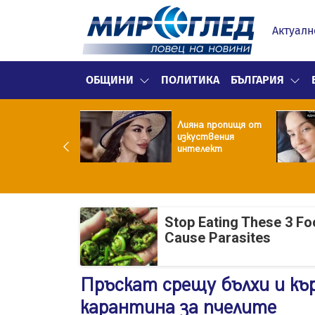
Актуалн
ОБЩИНИ
ПОЛИТИКА
БЪЛГАРИЯ
улярен риалити
Лияна пропищя от
ой заряза жена
изкуствения
заради друга
интелект
Stop Eating These 3 F
Cause Parasites
Пръскат срещу бълхи и къ
карантина за пчелите