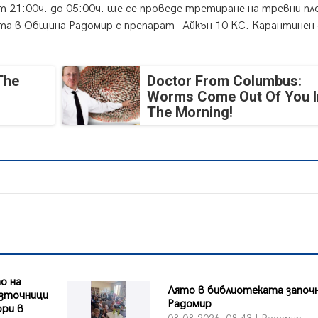
 от 21:00ч. до 05:00ч. ще се проведе третиране на тревни п
та в Община Радомир с препарат –Айкън 10 КС. Карантинен 
The
Doctor From Columbus:
Worms Come Out Of You I
The Morning!
о на
Лято в библиотеката започн
източници
Радомир
ори в