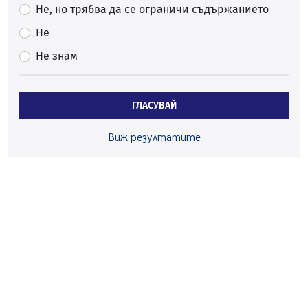
06.08.2026, 09:43
Не, но трябва да се ограничи съдържанието
Много заразен вирус върлува в Перник
Не
06.08.2026, 09:28
Не знам
Проверки за спазване правилата за пожарна
безопасност по време на жътвената кампания в
Перник
ГЛАСУВАЙ
06.08.2026, 07:51
Ето какви забавления ще има през август в Перник
Виж резултатите
06.08.2026, 00:48
Пернишки експерт за фишинг измамите:
Проверявайте съмнителните линкове в bezopasno.net
05.08.2026, 15:42