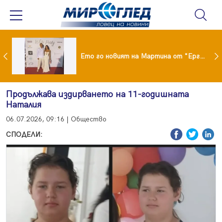
ики Кънчев се разведе тайно като Геро
Ето го новият на Мартина от "Ергенът"
Продължава издирването на 11-годишната
Наталия
06.07.2026, 09:16 | Общество
СПОДЕЛИ: