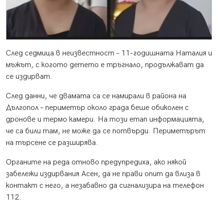
След седмица в неизвестност – 11-годишната Наталия и
мъжът, с когото детето е тръгнало, продължават да
се издирват.
След данни, че двамата са се намирали в района на
Дългопол – периметър около града беше обиколен с
дронове и термо камери. На този етап информацията,
че са били там, не може да се потвърди. Периметърът
на търсене се разширява.
Органите на реда отново предупредиха, ако някой
забележи издирвания Асен, да не прави опит да влиза в
контакт с него, а незабавно да сигнализира на телефон
112.