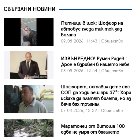
СВЪРЗАНИ НОВИНИ
Пътници в шок: Шофьор на
автобус гледа тик ток зад
волана
09.08.2026, 11:43 | Общество
ИЗВЪНРЕДНО! Румен Радев :
Дрон е взривен в нашето небе
08.08.2026, 12:54 | Общество
Шофьорът, оставил дете със
СОП да ходи пеш при 37°: Хора
искаха да платят билета, но аз
вече бях тръгнал
07.08.2026, 12:39 | Общество
Маратонец от Витоша 100
едва не умря от бягането