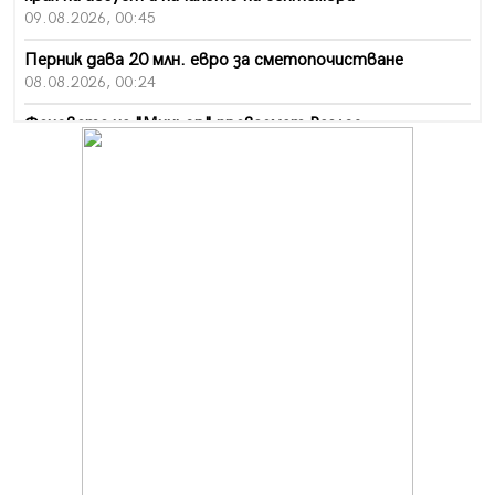
09.08.2026, 00:45
Перник дава 20 млн. евро за сметопочистване
08.08.2026, 00:24
Феновете на "Миньор" превземат Разлог
07.08.2026, 14:52
Ремонтът на ул. "Ален мак" в Перник е в заключителен
етап
07.08.2026, 14:10
Фолклорен ансамбъл „Кладница“ с голямата награда от
фестивал в Полша
07.08.2026, 13:05
Частично бедствено положение в Перник заради
пропаднал път, обслужващ важен обект
07.08.2026, 12:05
Да отговорим на жегите с филм под звездите днес и
утре
07.08.2026, 10:21