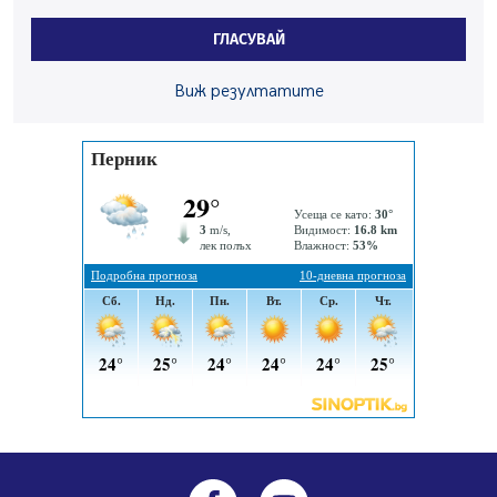
Радев: Работи се активно за запазването на
средствата по Плана за справедлив преход за
ГЛАСУВАЙ
въглищните райони
05.08.2026, 14:57
Виж резултатите
Звезди от световна сцена в Перник ще пеят на
Пернишката крепост
05.08.2026, 14:01
„Топлофикация Перник“ напредва с дигитализацията
на отчетния процес
05.08.2026, 11:48