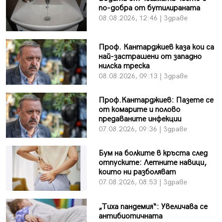
по-добра от бутилираната
08.08.2026, 12:46 | Здраве
Проф. Кантарджиев каза кои са
най-застрашени от западно
нилска треска
08.08.2026, 09:13 | Здраве
Проф.Кантарджиев: Пазете се
от комарите и полово
предаваните инфекции
07.08.2026, 09:36 | Здраве
Бум на болките в кръста след
отпуските: Летните навици,
които ни разболяват
07.08.2026, 08:53 | Здраве
„Тиха пандемия“: Увеличава се
антибиотичната