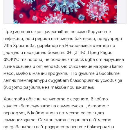
През летния сезон зачестяват не само вирусните
инфекции, но и редица патогенни бактерии, предупреди
Ива Христова, директор на Националния център по
заразни и паразитни болести (НЦЗПБ). Пред Радио
ФОКУС тя посочи, че основният риск идва от нарушена
лична хигиена и от неправилно съхранение на храни като
месо, мляко и млечни продукти. По думите й високите
летни температури създават благоприятни условия за
бързото развитие на такива причинители.
Христова обясни, че лятото е сезонът, в който
зачестяват случаите на салмонелоза. „Лятото е
периодът, в който много по-често се срещат
салмонелозите. Салмонелата е един от най-често
предаваните и най-разпространените бактериални