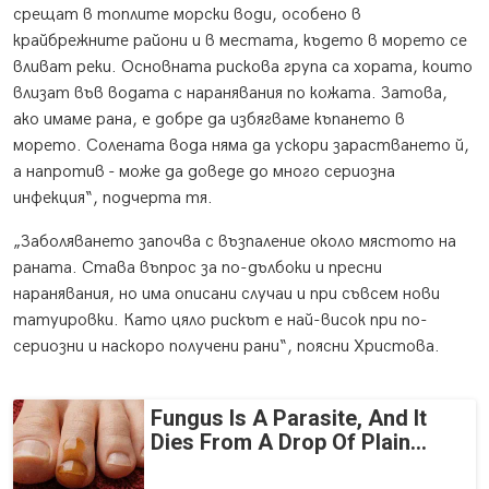
срещат в топлите морски води, особено в
крайбрежните райони и в местата, където в морето се
вливат реки. Основната рискова група са хората, които
влизат във водата с наранявания по кожата. Затова,
ако имаме рана, е добре да избягваме къпането в
морето. Солената вода няма да ускори зарастването й,
а напротив - може да доведе до много сериозна
инфекция“, подчерта тя.
„Заболяването започва с възпаление около мястото на
раната. Става въпрос за по-дълбоки и пресни
наранявания, но има описани случаи и при съвсем нови
татуировки. Като цяло рискът е най-висок при по-
сериозни и наскоро получени рани“, поясни Христова.
Fungus Is A Parasite, And It
Dies From A Drop Of Plain...