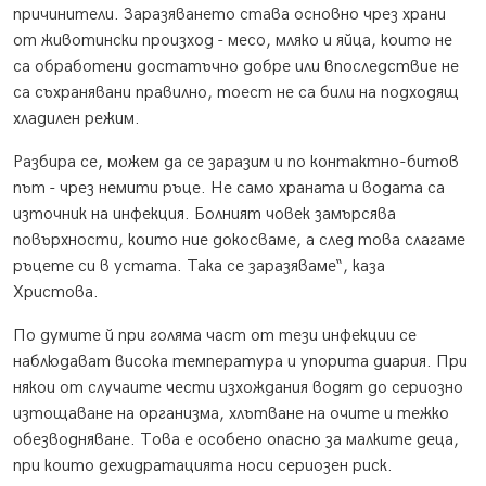
причинители. Заразяването става основно чрез храни
от животински произход - месо, мляко и яйца, които не
са обработени достатъчно добре или впоследствие не
са съхранявани правилно, тоест не са били на подходящ
хладилен режим.
Разбира се, можем да се заразим и по контактно-битов
път - чрез немити ръце. Не само храната и водата са
източник на инфекция. Болният човек замърсява
повърхности, които ние докосваме, а след това слагаме
ръцете си в устата. Така се заразяваме“, каза
Христова.
По думите й при голяма част от тези инфекции се
наблюдават висока температура и упорита диария. При
някои от случаите чести изхождания водят до сериозно
изтощаване на организма, хлътване на очите и тежко
обезводняване. Това е особено опасно за малките деца,
при които дехидратацията носи сериозен риск.