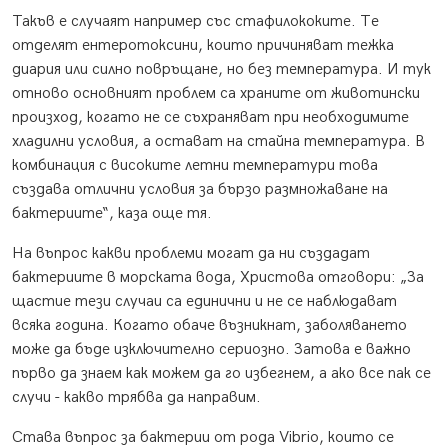
Такъв е случаят например със стафилококите. Те
отделят ентеротоксини, които причиняват тежка
диария или силно повръщане, но без температура. И тук
отново основният проблем са храните от животински
произход, когато не се съхраняват при необходимите
хладилни условия, а остават на стайна температура. В
комбинация с високите летни температури това
създава отлични условия за бързо размножаване на
бактериите“, каза още тя.
На въпрос какви проблеми могат да ни създадат
бактериите в морската вода, Христова отговори: „За
щастие тези случаи са единични и не се наблюдават
всяка година. Когато обаче възникнат, заболяването
може да бъде изключително сериозно. Затова е важно
първо да знаем как можем да го избегнем, а ако все пак се
случи - какво трябва да направим.
Става въпрос за бактерии от рода Vibrio, които се