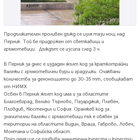
Продължителен проливен дъжд се изля тази нощ над
Перник. Той бе придружен от светкавици и
гръмотевици. Дъждът се изсипа след 3 ч.
В Перник за днес е издаден жълт код за краткотрайни
валежи с гръмотевични бури и градушки. Очаквани
количества за денонощието до 30-35 mm, съобщкават
от НИМХ.
Освен в Перник жълт код има и за областите
Благоевград, Велико Търново, Пазарджик, Плевен,
Пловдив, Кюстендил и София. Оранжев код за
значителни валежи с гръмотевици пък е обявен за
територии на областите Видин, Враца, Габрово, Ловеч,
Монтана и Софийска област.
През деня ще се развива значителна купеста и купесто-