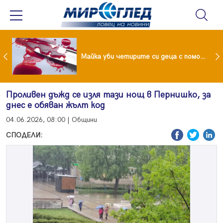
Проф.Кантарджиев: Пазете се от комарите и полово предаваните инфекции
Майка уби четирите си деца с помощта на баба им, след което се самоуби
Проливен дъжд се изля тази нощ в Пернишко, за
днес е обяван жълт код
04.06.2026, 08:00 | Общини
СПОДЕЛИ: