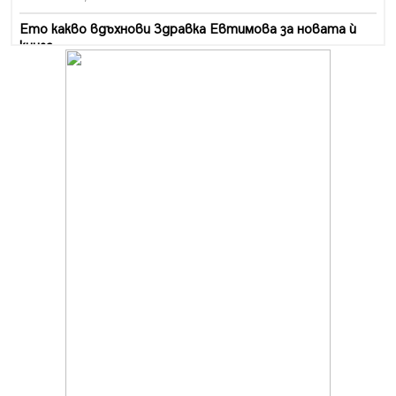
Ето какво вдъхнови Здравка Евтимова за новата ѝ
книга
07.08.2026, 00:11
Продължава изграждането на нови паркоместа в
Перник
06.08.2026, 11:22
Върви почистване на главен път от квартал „Бела
вода“ до кв. „Църква“
06.08.2026, 10:57
Четири сигнала до пожарната в Перник за денонощие,
пожарникарите призовават към повишено внимание
06.08.2026, 09:43
Много заразен вирус върлува в Перник
06.08.2026, 09:28
Проверки за спазване правилата за пожарна
безопасност по време на жътвената кампания в
Перник