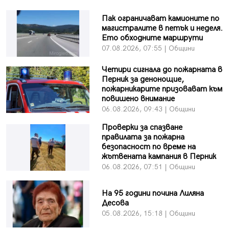
Пак ограничават камионите по
магистралите в петък и неделя.
Ето обходните маршрути
07.08.2026, 07:55 | Общини
Четири сигнала до пожарната в
Перник за денонощие,
пожарникарите призовават към
повишено внимание
06.08.2026, 09:43 | Общини
Проверки за спазване
правилата за пожарна
безопасност по време на
жътвената кампания в Перник
06.08.2026, 07:51 | Общини
На 95 години почина Лиляна
Десова
05.08.2026, 15:18 | Общини