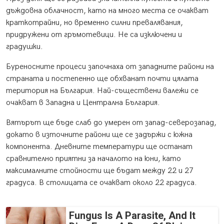
дъждовна облачност, като на много места се очакват
краткотрайни, но временно силни превалявания,
придружени от гръмотевици. Не са изключени и
градушки.
Буреносните процеси започнаха от западните райони на
страната и постепенно ще обхванат почти цялата
територия на България. Най-съществени валежи се
очакват в Западна и Централна България.
Вятърът ще бъде слаб до умерен от запад-северозапад,
докато в източните райони ще се задържи с южна
компонента. Дневните температури ще останат
сравнително приятни за началото на юни, като
максималните стойности ще бъдат между 22 и 27
градуса. В столицата се очакват около 22 градуса.
Fungus Is A Parasite, And It