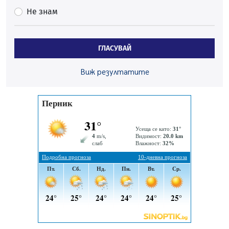
05.08.2026, 11:48
Не знам
Радев: Работи се усилено за спасяване на средствата
по Плана за справедлив преход за Стара Загора,
Кюстендил и Перник
ГЛАСУВАЙ
05.08.2026, 11:34
Вече няма чакащи с години за присъединяване към
Виж резултатите
мрежата на „ВиК“ в Перник
05.08.2026, 11:22
След сигнали: Санкции за шумни младежи и
предупреждения заради тормоз над жена в Перник
05.08.2026, 10:03
Непълнолетни с електрически тротинетки
санкционирани при нощна проверка в Перник
05.08.2026, 10:00