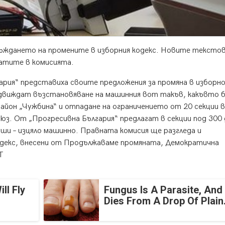
съждането на промените в изборния кодекс. Новите тексто
татите в комисията.
рия“ представиха своите предложения за промяна в изборн
движдат възстановяване на машинния вот такъв, какъвто 
район „Чужбина“ и отпадане на ограничението от 20 секции в
съюз. От „Прогресивна България“ предлагат в секции под 300
души – изцяло машинно. Правната комисия ще разгледа и
одекс, внесени от Продължаваме промяната, Демократична
Т
ll Fly
Fungus Is A Parasite, And 
Dies From A Drop Of Plain.