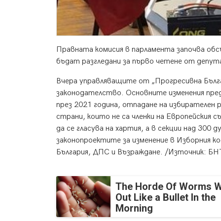
Правната комисия в парламента започва об
бъдат разгледани за първо четене от депу
Вчера управляващите от „Прогресивна Бълга
законодателство. Основните изменения пре
през 2021 година, отпадане на избирателен 
страни, които не са членки на Европейския 
да се гласува на хартия, а в секции над 300 
законопроектите за изменение в Изборния к
България, ДПС и Възраждане. /Източник: БН
The Horde Of Worms Wi
Out Like a Bullet In the
Morning