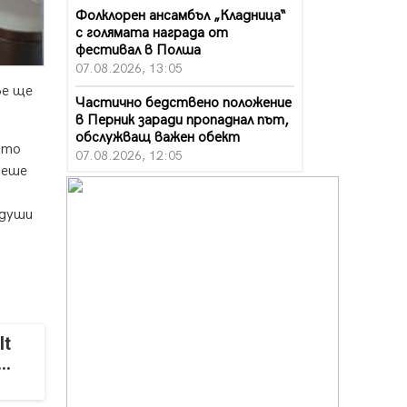
Фолклорен ансамбъл „Кладница“
с голямата награда от
фестивал в Полша
07.08.2026, 13:05
ве ще
Частично бедствено положение
в Перник заради пропаднал път,
обслужващ важен обект
ото
07.08.2026, 12:05
беше
Да отговорим на жегите с филм
под звездите днес и утре
 души
07.08.2026, 10:21
Първите крачки в помощ на
пенсионерите в Перник, вече са
факт
07.08.2026, 09:18
It
Пак ограничават камионите по
..
магистралите в петък и неделя.
Ето обходните маршрути
07.08.2026, 07:55