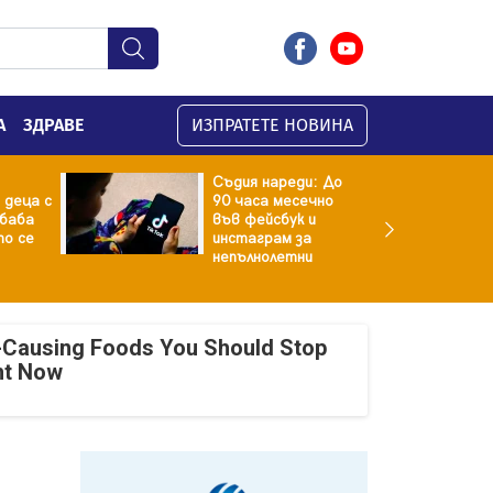
А
ЗДРАВЕ
ИЗПРАТЕТЕ НОВИНА
Съдия нареди: До
 деца с
90 часа месечно
баба
във фейсбук и
то се
инстаграм за
непълнолетни
-Causing Foods You Should Stop
ht Now