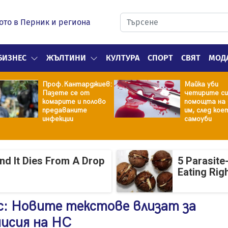
ото в Перник и региона
БИЗНЕС
ЖЪЛТИНИ
КУЛТУРА
СПОРТ
СВЯТ
МОД
Проф.Кантарджиев:
Майка уби
Пазете се от
четирите си
комарите и полово
помощта на 
предаваните
им, след кое
инфекции
самоуби
And It Dies From A Drop
5 Parasite
Eating Rig
с: Новите текстове влизат за
мисия на НС