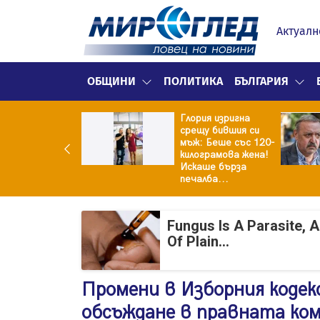
Актуалн
ОБЩИНИ
ПОЛИТИКА
БЪЛГАРИЯ
Глория изригна
ия и майка си
срещу бившия си
троиха къща от
мъж: Беше със 120-
0 стъклени
килограмова жена!
илки
Искаше бърза
печалба...
Fungus Is A Parasite, 
Of Plain...
Промени в Изборния кодек
обсъждане в правната ко