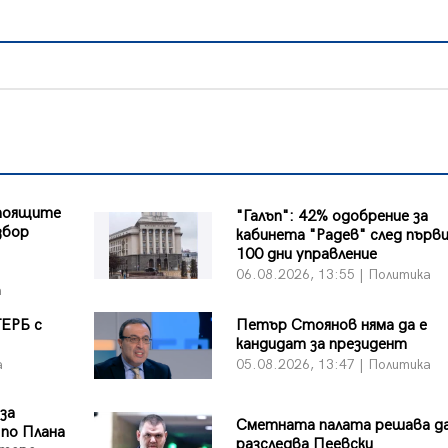
стоящите
"Галъп": 42% одобрение за
збор
кабинета "Радев" след първ
100 дни управление
06.08.2026, 13:55 | Политика
а
ГЕРБ с
Петър Стоянов няма да е
кандидат за президент
а
05.08.2026, 13:47 | Политика
 за
Сметната палата решава да
 по Плана
разследва Пеевски