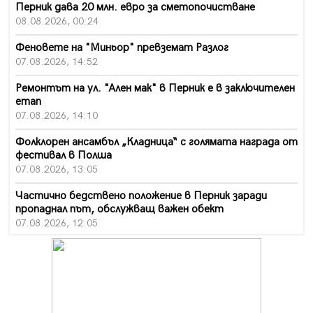
Перник дава 20 млн. евро за сметопочистване
08.08.2026, 00:24
Феновете на "Миньор" превземат Разлог
07.08.2026, 14:52
Ремонтът на ул. "Ален мак" в Перник е в заключителен
етап
07.08.2026, 14:10
Фолклорен ансамбъл „Кладница“ с голямата награда от
фестивал в Полша
07.08.2026, 13:05
Частично бедствено положение в Перник заради
пропаднал път, обслужващ важен обект
07.08.2026, 12:05
Да отговорим на жегите с филм под звездите днес и
утре
07.08.2026, 10:21
Първите крачки в помощ на пенсионерите в Перник,