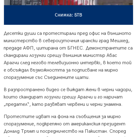
Снимка: БТВ
Десетки души са протестирали пред офис на външното
министерство в североизточния ирански град Мешхед,
предаде АФП, цитирана от БГНЕС. Демонстрантите са
скандирали лозунги срещу външния министър Абас
Арагчи след негово телевизионно интервю, в което той
е обсъждал възможността за подписване на мирно
споразумение със Съединените щати.
В разпространено видео се виждат жени в черни чадори,
които скандират лозунги срещу Арагчи и го наричат
„предател“, като развяват червени и черни знамена.
Протестите идват на фона на съобщения за мирно
споразумение, подкрепяно от американския президент
Доналд Тръмп и посредничество на Пакистан. Според