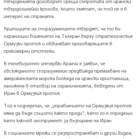
твърденията договорът среща съпротива от ирански
твърдолинейни кръгове, които смятат, че той не е в
интерес на страната.
Критиците на споразумението твърдят, че то би
ограничило влиянието на Техеран върху стратегическия
Ормузки проток и обвиняват преговарящите в
прекомерни отстъпки.
В телевизионно интервю Арагчи е заявил, че
обсъжданото споразумение предвижда премахване на
американската морска блокада на ирански пристанища,
наложена в отговор на ограниченията, въведени от
Иран в Ормузкия проток.
Той е подчертал, че „управлението на Ормузкия проток
няма да бъде същото както преди“, като го е определил
като ключов инструмент за възпиране на Иран.
В социалните мрежи се разпространяват и други видеа,