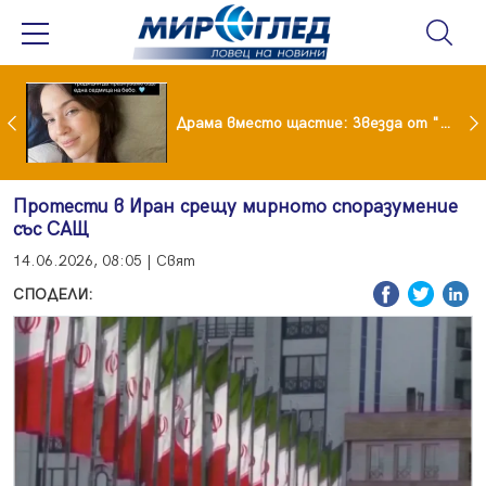
Лияна пропищя от изкуствения интелект
Драма вместо щастие: Звезда от "Татковци" е в болница с високорискова бременност
Протести в Иран срещу мирното споразумение
със САЩ
14.06.2026, 08:05 | Свят
СПОДЕЛИ: