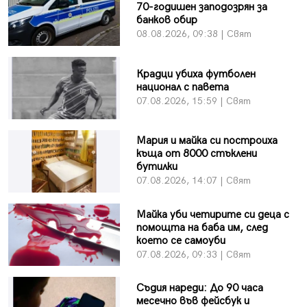
70-годишен заподозрян за
банков обир
08.08.2026, 09:38 | Свят
Крадци убиха футболен
национал с павета
07.08.2026, 15:59 | Свят
Мария и майка си построиха
къща от 8000 стъклени
бутилки
07.08.2026, 14:07 | Свят
Майка уби четирите си деца с
помощта на баба им, след
което се самоуби
07.08.2026, 09:33 | Свят
Съдия нареди: До 90 часа
месечно във фейсбук и