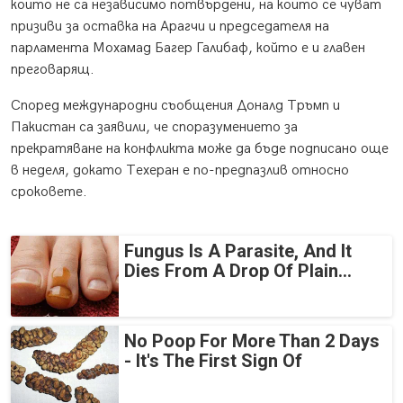
които не са независимо потвърдени, на които се чуват
призиви за оставка на Арагчи и председателя на
парламента Мохамад Багер Галибаф, който е и главен
преговарящ.
Според международни съобщения Доналд Тръмп и
Пакистан са заявили, че споразумението за
прекратяване на конфликта може да бъде подписано още
в неделя, докато Техеран е по-предпазлив относно
сроковете.
Fungus Is A Parasite, And It
Dies From A Drop Of Plain...
No Poop For More Than 2 Days
- It's The First Sign Of